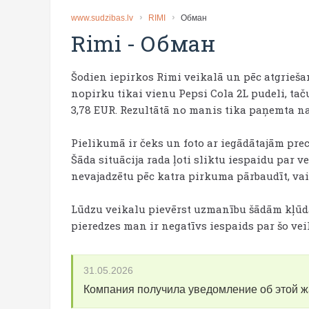
www.sudzibas.lv
RIMI
Обман
Rimi
-
Обман
Šodien iepirkos Rimi veikalā un pēc atgrieš
nopirku tikai vienu Pepsi Cola 2L pudeli, taču
3,78 EUR. Rezultātā no manis tika paņemta na
Pielikumā ir čeks un foto ar iegādātajām prec
Šāda situācija rada ļoti sliktu iespaidu par
nevajadzētu pēc katra pirkuma pārbaudīt, vai
Lūdzu veikalu pievērst uzmanību šādām kļūd
pieredzes man ir negatīvs iespaids par šo vei
31.05.2026
Компания получила уведомление об этой 