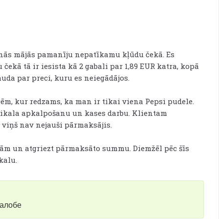
anās mājās pamanīju nepatīkamu kļūdu čekā. Es
 čekā tā ir iesista kā 2 gabali par 1,89 EUR katra, kopā
uda par preci, kuru es neiegādājos.
ēm, kur redzams, ka man ir tikai viena Pepsi pudele.
 veikala apkalpošanu un kases darbu. Klientam
 viņš nav nejauši pārmaksājis.
ām un atgriezt pārmaksāto summu. Diemžēl pēc šīs
kalu.
жалобе