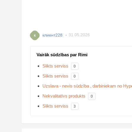
клиент228
31.05.2026
к
Vairāk sūdzības par Rimi
Slikts serviss
0
Slikts serviss
0
Uzslava - nevis sūdzība , darbiniekam no Hyper
Nekvalitatīvs produkts
0
Slikts serviss
3