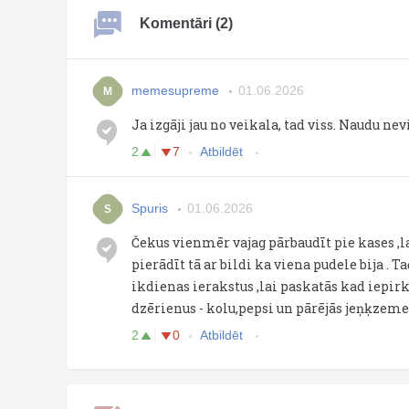
Komentāri (2)
memesupreme
01.06.2026
M
Ja izgāji jau no veikala, tad viss. Naudu nev
2
7
Atbildēt
Spuris
01.06.2026
S
Čekus vienmēr vajag pārbaudīt pie kases ,la
pierādīt tā ar bildi ka viena pudele bija . T
ikdienas ierakstus ,lai paskatās kad iepirk
dzērienus - kolu,pepsi un pārējās jeņķzemes 
2
0
Atbildēt