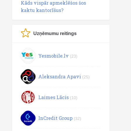
Kāds vispār apmeklēšos šos
kaktu kantorīšus?
Uzņēmumu reitings
Yesmobile.lv
(23)
Aleksandra Apavi
(25)
Laimes Lācis
(10)
InCredit Group
(32)