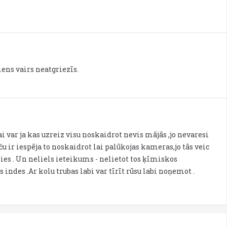
iens vairs neatgriezīs.
i var ja kas uzreiz visu noskaidrot nevis mājās ,jo nevaresi
aču ir iespēja to noskaidrot lai palūkojas kameras,jo tās veic
ies . Un neliels ieteikums - nelietot tos ķīmiskos
indes .Ar kolu trubas labi var tīrīt rūsu labi noņemot .