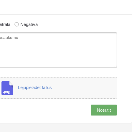
itrāla
Negatīva
Lejupielādēt failus
Nosūtīt