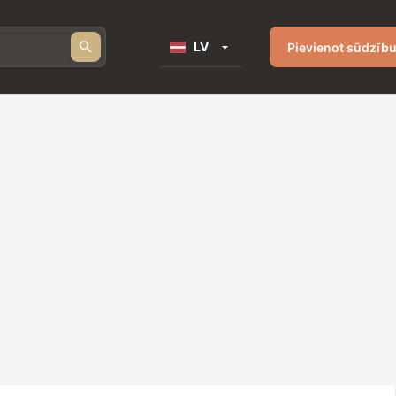
LV
Pievienot sūdzīb