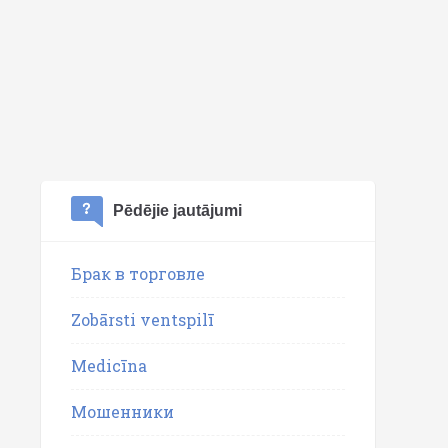
Pēdējie jautājumi
Брак в торговле
Zobārsti ventspilī
Medicīna
Мошенники