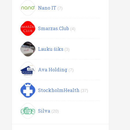
Nano IT
(7)
Smarzas.Club
(4)
Lauku šiks
(3)
Ava Holding
(7)
StockholmHealth
(37)
Silva
(20)