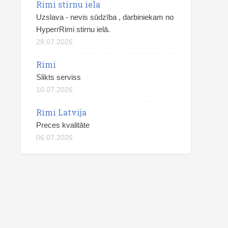
Rimi stirnu iela
Uzslava - nevis sūdzība , darbiniekam no
HyperrRimi stirnu ielā.
29.07.2026
Rimi
Slikts serviss
10.07.2026
Rimi Latvija
Preces kvalitāte
06.07.2026