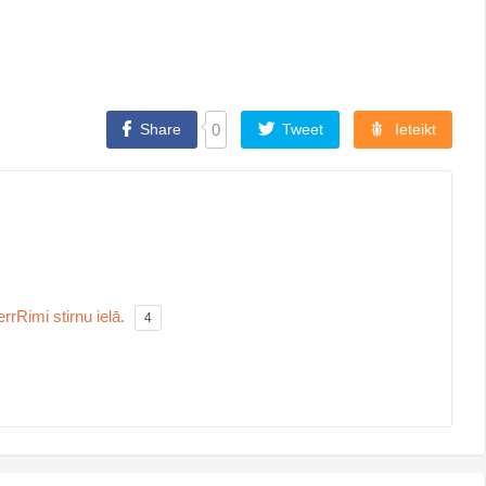
Share
0
Tweet
Ieteikt
rRimi stirnu ielā.
4