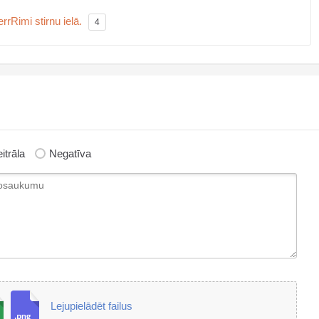
rRimi stirnu ielā.
4
itrāla
Negatīva
Lejupielādēt failus