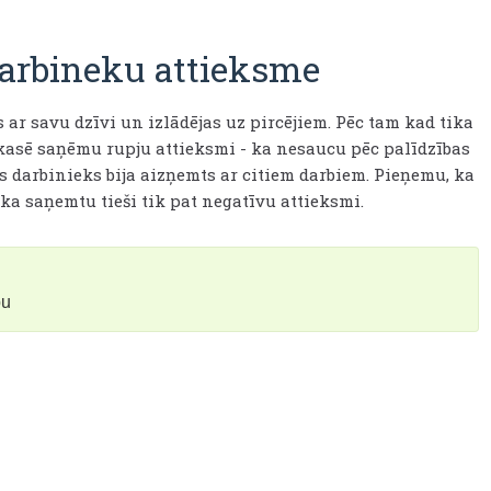
arbineku attieksme
ar savu dzīvi un izlādējas uz pircējiem. Pēc tam kad tika
asē saņēmu rupju attieksmi - ka nesaucu pēc palīdzības
ais darbinieks bija aizņemts ar citiem darbiem. Pieņemu, ka
eka saņemtu tieši tik pat negatīvu attieksmi.
bu