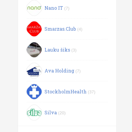
Nano IT
(7)
Smarzas.Club
(4)
Lauku šiks
(3)
Ava Holding
(7)
StockholmHealth
(37)
Silva
(20)