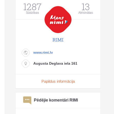
1287
13
Sūdzības
Atrisinātas
RIMI
www.rimi.lv
Augusta Deglava iela 161
Papildus informācija
Pēdējie komentāri RIMI