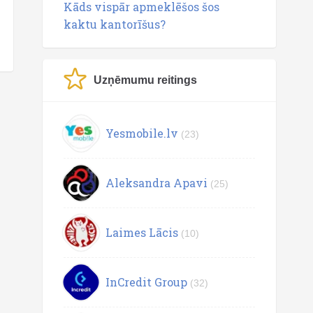
Kāds vispār apmeklēšos šos
kaktu kantorīšus?
Uzņēmumu reitings
Yesmobile.lv
(23)
Aleksandra Apavi
(25)
Laimes Lācis
(10)
InCredit Group
(32)