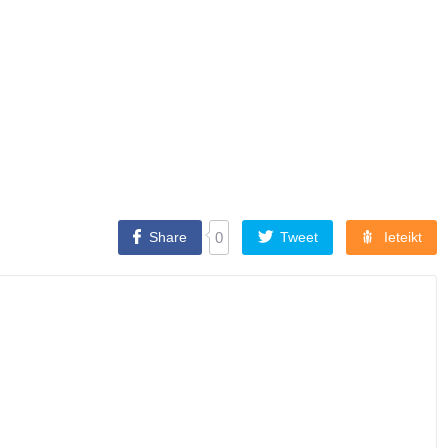
Share
0
Tweet
Ieteikt