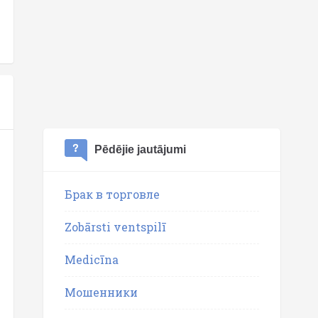
Pēdējie jautājumi
Брак в торговле
Zobārsti ventspilī
Medicīna
Мошенники