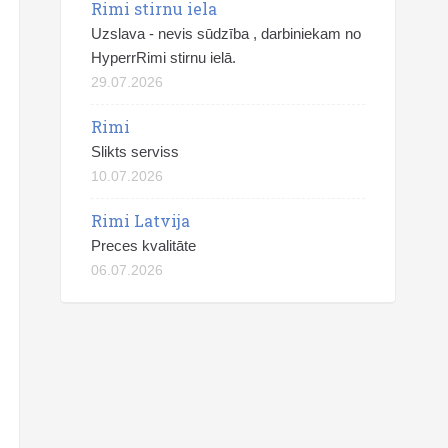
Rimi stirnu iela
Uzslava - nevis sūdzība , darbiniekam no
HyperrRimi stirnu ielā.
29.07.2026
Rimi
Slikts serviss
10.07.2026
Rimi Latvija
Preces kvalitāte
06.07.2026