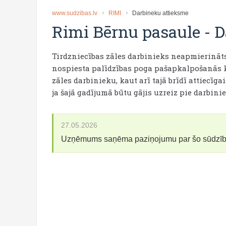
www.sudzibas.lv
RIMI
Darbineku attieksme
Rimi Bērnu pasaule
-
D
Tirdzniecības zāles darbinieks neapmierināts 
nospiesta palīdzības poga pašapkalpošanās k
zāles darbinieku, kaut arī tajā brīdī attiecīg
ja šajā gadījumā būtu gājis uzreiz pie darbini
27.05.2026
Uzņēmums saņēma paziņojumu par šo sūdzī