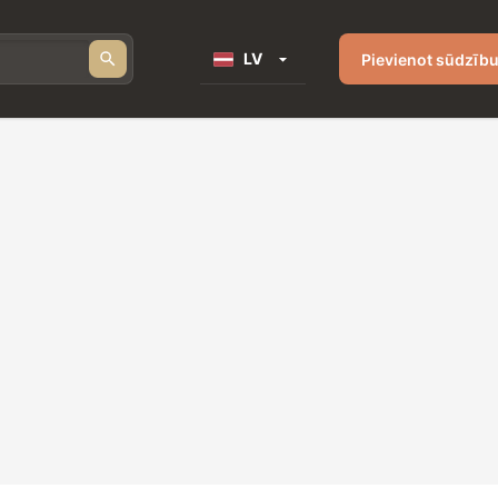
LV
Pievienot sūdzīb