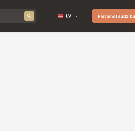
LV
Pievienot sūdzīb