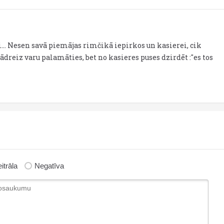
... Nesen savā piemājas rimčikā iepirkos un kasierei, cik
 kādreiz varu palamāties, bet no kasieres puses dzirdēt :"es tos
itrāla
Negatīva