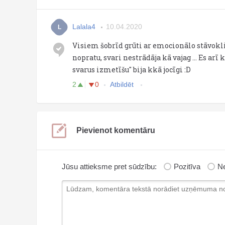
Lalala4
10.04.2020
L
Visiem šobrīd grūti ar emocionālo stāvokli
nopratu, svari nestrādāja kā vajag ... Es arī
svarus izmetīšu" bija kkā jocīgi :D
2
0
Atbildēt
Pievienot komentāru
Jūsu attieksme pret sūdzību:
Pozitīva
Ne