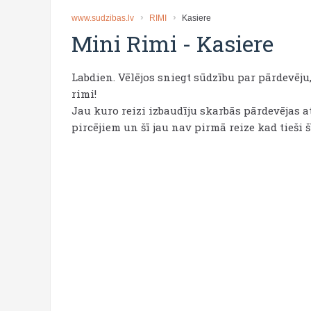
www.sudzibas.lv
RIMI
Kasiere
Mini Rimi
-
Kasiere
Labdien. Vēlējos sniegt sūdzību par pārdevēju
rimi!
Jau kuro reizi izbaudīju skarbās pārdevējas a
pircējiem un šī jau nav pirmā reize kad tieši š