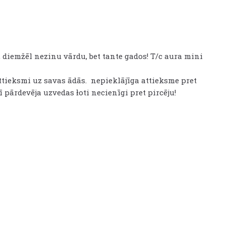
, diemžēl nezinu vārdu, bet tante gados! T/c aura mini
ttieksmi uz savas ādās. nepieklājīga attieksme pret
ī pārdevēja uzvedas łoti necienīgi pret pircēju!