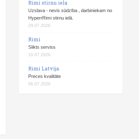
Rimi stirnu iela
Uzslava - nevis sūdzība , darbiniekam no
HyperrRimi stirnu ielā.
29.07.2026
Rimi
Slikts serviss
10.07.2026
Rimi Latvija
Preces kvalitāte
06.07.2026