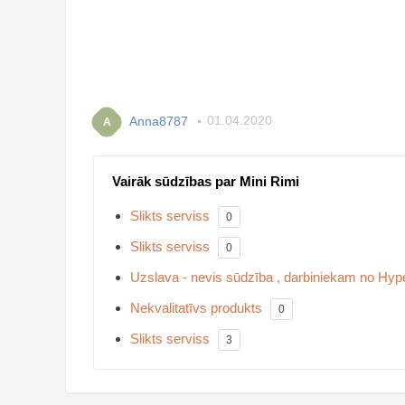
Anna8787
01.04.2020
A
Vairāk sūdzības par Mini Rimi
Slikts serviss
0
Slikts serviss
0
Uzslava - nevis sūdzība , darbiniekam no Hyper
Nekvalitatīvs produkts
0
Slikts serviss
3