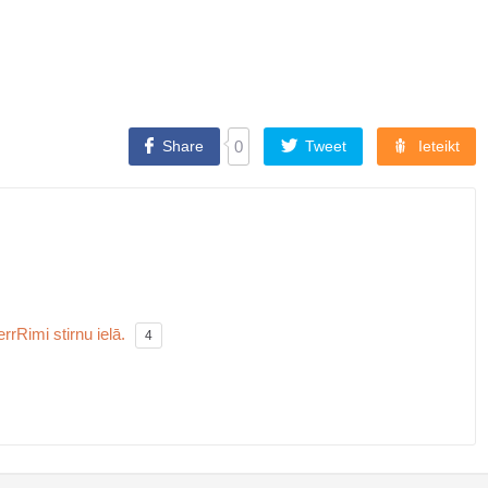
Share
0
Tweet
Ieteikt
rRimi stirnu ielā.
4