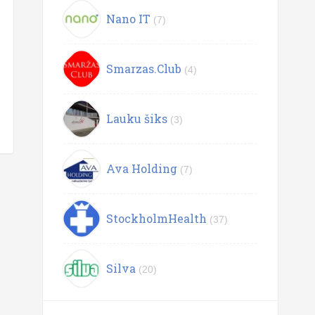
Nano IT
(7)
Smarzas.Club
(4)
Lauku šiks
(3)
Ava Holding
(7)
StockholmHealth
(37)
Silva
(20)