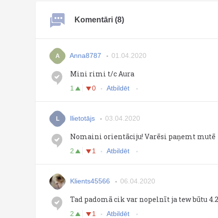
Komentāri (8)
Anna8787
01.04.2020
A
Mini rimi t/c Aura
1
0
Atbildēt
llietotājs
03.04.2020
L
Nomaini orientāciju! Varēsi paņemt mutē
2
1
Atbildēt
Klients45566
06.04.2020
Tad padomā cik var nopelnīt ja tew būtu 4
2
1
Atbildēt