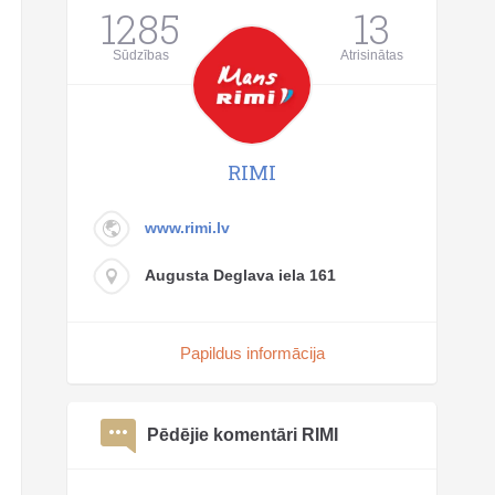
1285
13
Sūdzības
Atrisinātas
RIMI
www.rimi.lv
Augusta Deglava iela 161
Papildus informācija
Pēdējie komentāri RIMI