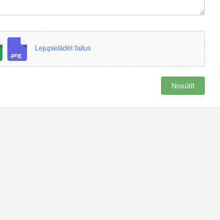
Lejupielādēt failus
Nosūtīt