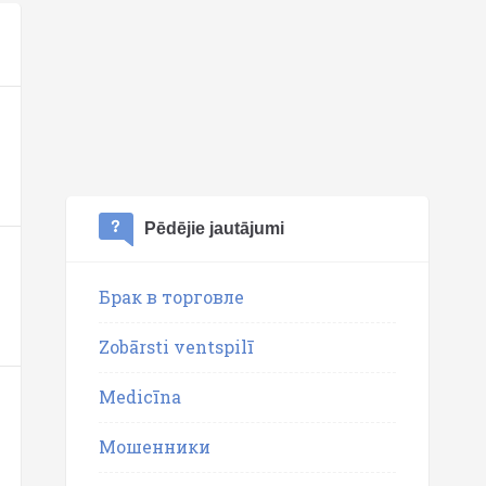
Pēdējie jautājumi
Брак в торговле
Zobārsti ventspilī
Medicīna
Мошенники