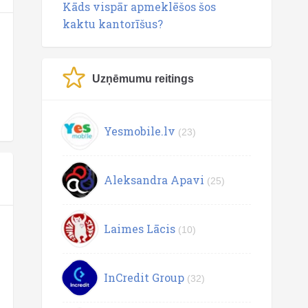
Kāds vispār apmeklēšos šos
kaktu kantorīšus?
Uzņēmumu reitings
Yesmobile.lv
(23)
Aleksandra Apavi
(25)
Laimes Lācis
(10)
InCredit Group
(32)