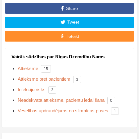
Share
Tweet
Ieteikt
Vairāk sūdzības par Rīgas Dzemdību Nams
Attieksme
15
Attieksme pret pacientiem
3
Infekciju risks
3
Neadekvāta attieksme, pacientu iedalīšana
0
Veselības apdraudējums no slimnīcas puses
1