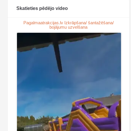
Skatieties pēdējo video
Pagalmaatrakcijas.lv Izkrāpšana/ šantažēšana/
bojājumu uzvelšana