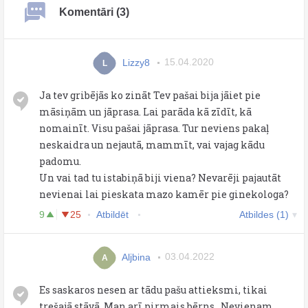
Komentāri (3)
Lizzy8
15.04.2020
L
Ja tev gribējās ko zināt Tev pašai bija jāiet pie
māsiņām un jāprasa. Lai parāda kā zīdīt, kā
nomainīt. Visu pašai jāprasa. Tur neviens pakaļ
neskaidra un nejautā, mammīt, vai vajag kādu
padomu.
Un vai tad tu istabiņā biji viena? Nevarēji pajautāt
nevienai lai pieskata mazo kamēr pie ginekologa?
9
25
Atbildēt
Atbildes (1)
Aljbina
03.04.2022
A
Es saskaros nesen ar tādu pašu attieksmi, tikai
trešajā stāvā. Man arī pirmais bērns...Nevienam