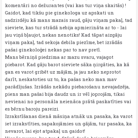
komentāri no dežurantes (vai kas tur viņa skaitās) !
Gaidot, kad tikšu pie ginekologa uz apskati un
sadzirdēju kā mans mazais raud, gāju viņam pakaļ, tad
sieviete, kas tur strādā nebija apmierināta ar to - lai
jau viņš bļaujot, nekas nenotiks! Kad tāpat aizgāju
viņam pakaļ, tad sekoja debila piezīme, bet izrādās
pašai ginekoloģei nekas par to nav pretī.
Mans bērniņš piedzima ar mazu svaru, vajagot
piebarot. Kad gāju barot sieviete sāka ņirgāties, ka kā
gan es varot gribēt uz mājām, ja jau neko neprotot
darīt, neskatoties uz to, ka pašas neko man mav
parādījušas. Izrādās nekādu piebarošanu nevajadzēja,
piens man pašai bija daudz un ir vēl joprojām, tikai
nevienai no personāla neienāca prātā paskatīties vai
es bērnu baroju pareizi.
Izrakstīšanas dienā māsiņa atnāk un pasaka, ka varot
iet izrakstīties, sapakojāmies un gājām, tur pasaka, ka
nevarot, lai ejot atpakaļ un gaidot!