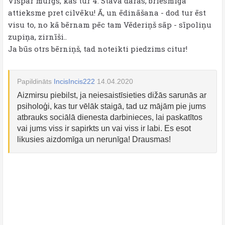
Vispār murgs, kas tur 4. Stāvā darās, briesmīga
attieksme pret cilvēku! Ā, un ēdināšana - dod tur ēst
visu to, no kā bērnam pēc tam Vēderiņš sāp - sīpoliņu
zupiņa, zirnīši..
Ja būs otrs bērniņš, tad noteikti piedzims citur!
Papildināts
IncisIncis222
14.04.2020
Aizmirsu piebilst, ja neiesaistīsieties dižās sarunās ar
psiholoģi, kas tur vēlāk staigā, tad uz mājām pie jums
atbrauks sociālā dienesta darbinieces, lai paskatītos
vai jums viss ir sapirkts un vai viss ir labi. Es esot
likusies aizdomīga un nerunīga! Drausmas!