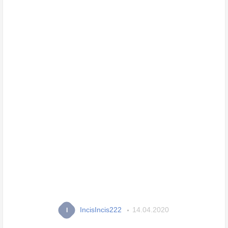
IncisIncis222
14.04.2020
I