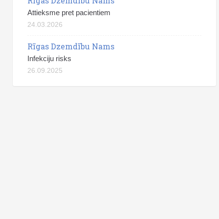
Rīgas Dzemdību Nams
Attieksme pret pacientiem
24.03.2026
Rīgas Dzemdību Nams
Infekciju risks
26.09.2025