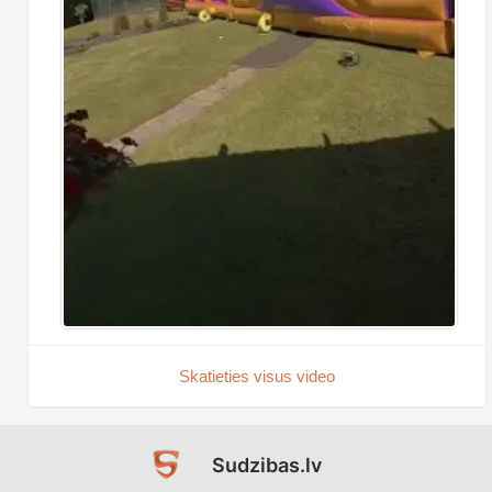
Skatieties visus video
Sudzibas.lv