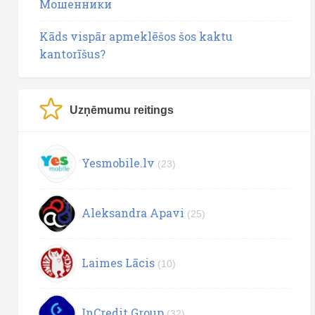
Мошенники
Kāds vispār apmeklēšos šos kaktu
kantorīšus?
Uzņēmumu reitings
Yesmobile.lv
(23)
Aleksandra Apavi
(25)
Laimes Lācis
(10)
InCredit Group
(32)