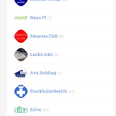
Nano IT
(7)
Smarzas.Club
(4)
Lauku šiks
(3)
Ava Holding
(7)
StockholmHealth
(37)
Silva
(20)