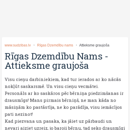
www.sudzibas.lv
Rīgas Dzemdību nams
Attieksme graujoša
Rīgas Dzemdību Nams
-
Attieksme graujoša
Visu cieņu darbiniekiem, kad tur ierados ar ko nācās
nokļūt saskarsmē. Un visu cieņu vecmātei.
Personāls ar ko saskāros pēc bērniņa piedzimšanas ir
drausmīgs! Mans pirmais bērniņš, ne man kāda no
māsiņām ko pastāstīja, ne ko parādīja, visu iemācījos
pati nezinot!
Kad piezvana un pasaka, ka jāiet uz pārbaudi un
nevari aiziet uzreiz, jo baroji bērnu, tad seko drausmīgi