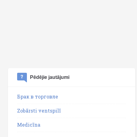
Pēdējie jautājumi
Брак в торговле
Zobārsti ventspilī
Medicīna