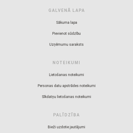
GALVENĀ LAPA
Sākuma lapa
Pievienot sūdzību
Uzņēmumu saraksts
NOTEIKUMI
Lietošanas noteikumi
Personas datu apstrādes noteikumi
Sīkdatņu lietošanas noteikumi
PALĪDZĪBA
Bieži uzdotie jautājumi