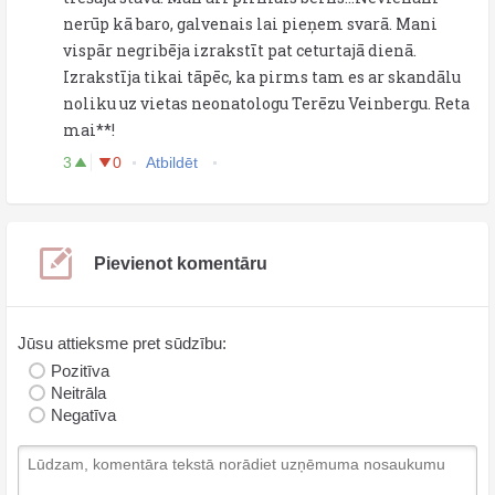
nerūp kā baro, galvenais lai pieņem svarā. Mani
vispār negribēja izrakstīt pat ceturtajā dienā.
Izrakstīja tikai tāpēc, ka pirms tam es ar skandālu
noliku uz vietas neonatologu Terēzu Veinbergu. Reta
mai**!
3
0
Atbildēt
Pievienot komentāru
Jūsu attieksme pret sūdzību:
Pozitīva
Neitrāla
Negatīva