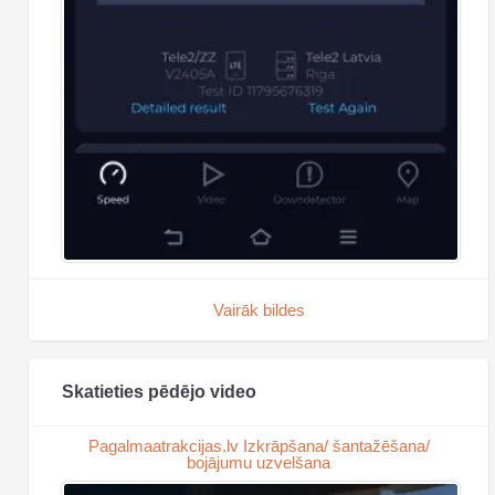
Vairāk bildes
Skatieties pēdējo video
Pagalmaatrakcijas.lv Izkrāpšana/ šantažēšana/
bojājumu uzvelšana