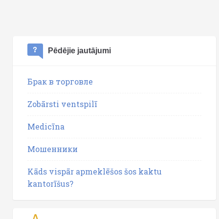
Pēdējie jautājumi
Брак в торговле
Zobārsti ventspilī
Medicīna
Мошенники
Kāds vispār apmeklēšos šos kaktu
kantorīšus?