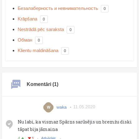
Безалаберность и невнимательность
0
Krāpšana
0
Nestrādā pēc saraksta
0
Обман
0
Klientu maldināšana
0
Komentāri (1)
waka
11.05.2020
W
Nu labi, ka vismaz Spārns sarūsējis un bremžu diski
tāpat bija jāmaina
4
1
Atbildēt