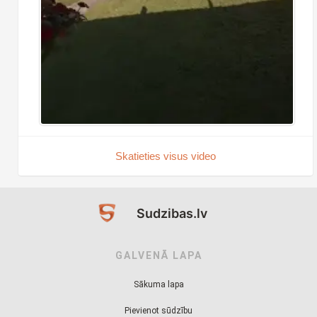
Skatieties visus video
Sudzibas.lv
GALVENĀ LAPA
Sākuma lapa
Pievienot sūdzību