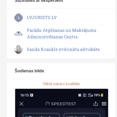
Sazināties ar ekspertiem
LVJURISTS.LV
L
Parādu Atgūšanas un Maksājumu
Administrēšanas Centrs
Sanda Kraukle zvērināta advokāte
Šodienas bilde
Sliktā sakaru kvalitāte