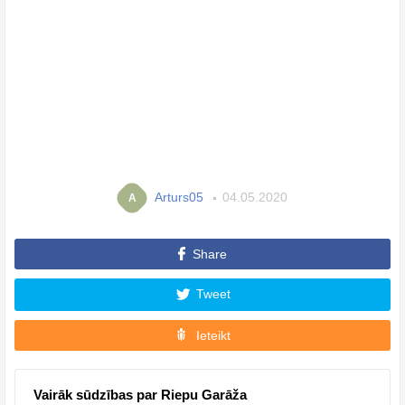
Arturs05
04.05.2020
A
Share
Tweet
Ieteikt
Vairāk sūdzības par Riepu Garāža