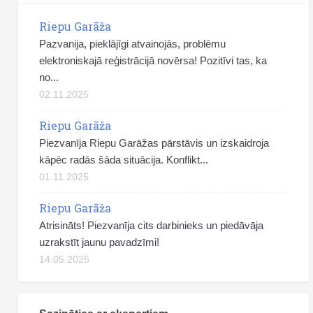
Riepu Garāža
Pazvanija, pieklājīgi atvainojās, problēmu
elektroniskajā reģistrācijā novērsa! Pozitīvi tas, ka
no...
02.11.2025
Riepu Garāža
Piezvanīja Riepu Garāžas pārstāvis un izskaidroja
kāpēc radās šāda situācija. Konflikt...
01.11.2025
Riepu Garāža
Atrisināts! Piezvanīja cits darbinieks un piedāvāja
uzrakstīt jaunu pavadzīmi!
14.05.2025