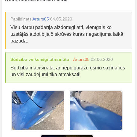
Papildināts
Arturs05
04.05.2020
Visu darbu padarīja aizdomīgi ātri, vienīgais ko
uzstājās atdot bija 5 skrūves kuras negadijuma laikā
pazuda.
Sūdzība veiksmīgi atrisināta
Arturs05
02.06.2020
Sūdzība ir atrisināta, ar riepu garāžu esmu sazinājies
un visi zaudējumi tika atmaksāti!