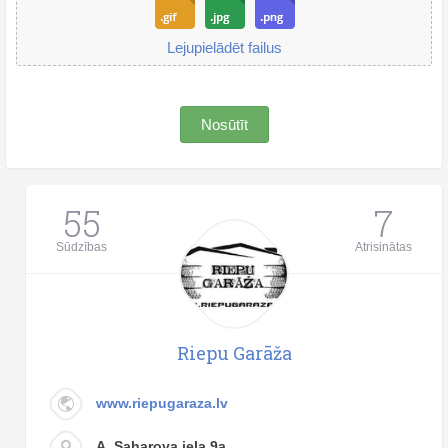
Lejupielādēt failus
Nosūtīt
55
7
Sūdzības
Atrisinātas
Riepu Garāža
www.riepugaraza.lv
A. Saharova iela 9a,