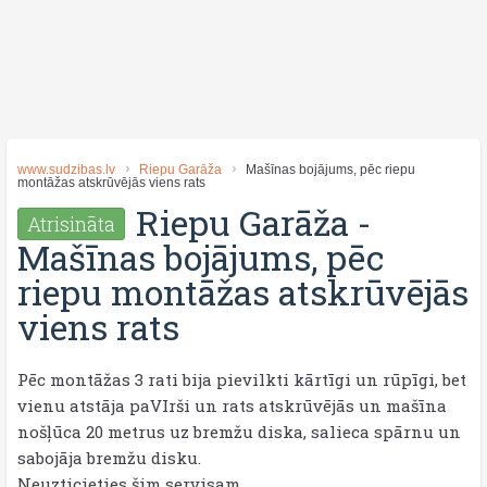
www.sudzibas.lv
Riepu Garāža
Mašīnas bojājums, pēc riepu
montāžas atskrūvējās viens rats
Riepu Garāža
-
Atrisināta
Mašīnas bojājums, pēc
riepu montāžas atskrūvējās
viens rats
Pēc montāžas 3 rati bija pievilkti kārtīgi un rūpīgi, bet
vienu atstāja paVIrši un rats atskrūvējās un mašīna
nošļūca 20 metrus uz bremžu diska, salieca spārnu un
sabojāja bremžu disku.
Neuzticieties šim servisam.