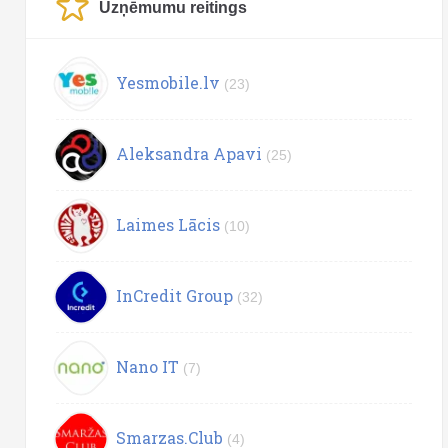
Uzņēmumu reitings
Yesmobile.lv
(23)
Aleksandra Apavi
(25)
Laimes Lācis
(10)
InCredit Group
(32)
Nano IT
(7)
Smarzas.Club
(4)