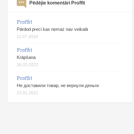
Pēdējie komentāri Proffit
Proffit
Pārdod preci kas nemaz nav veikalā
11.07.2024
Proffit
Krāpšana
26.03.2022
Proffit
Не доставили товар, не вернули деньги
23.01.2021