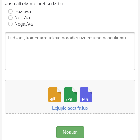
Jūsu attieksme pret sūdzību:
Pozitīva
Neitrāla
Negatīva
Lejupielādēt failus
Nosūtīt