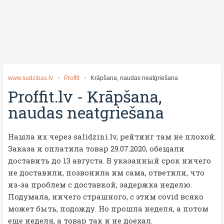
www.sudzibas.lv
Proffit
Krāpšana, naudas neatgriešana
Proffit.lv
-
Krāpšana,
naudas neatgriešana
Нашла их через salidzini.lv, рейтинг там не плохой.
Заказа и оплатила товар 29.07.2020, обещали
доставить до 13 августа. В указанный срок ничего
не доставили, позвонила им сама, ответили, что
из-за проблем с доставкой, задержка неделю.
Подумала, ничего страшного, с этим covid всяко
может быть, подожду. Но прошла неделя, а потом
еще неделя, а товар так и не доехал.