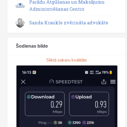
Parādu Atgūšanas un Maksājumu
Administrēšanas Centrs
Sanda Kraukle zvērināta advokāte
Šodienas bilde
Sliktā sakaru kvalitāte