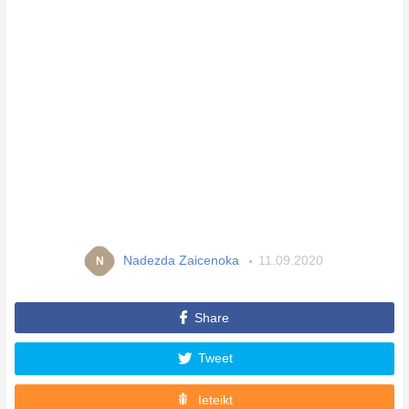
Nadezda Zaicenoka
11.09.2020
N
Share
Tweet
Ieteikt