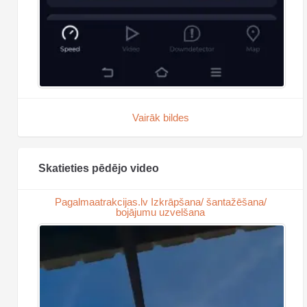
Vairāk bildes
Skatieties pēdējo video
Pagalmaatrakcijas.lv Izkrāpšana/ šantažēšana/
bojājumu uzvelšana