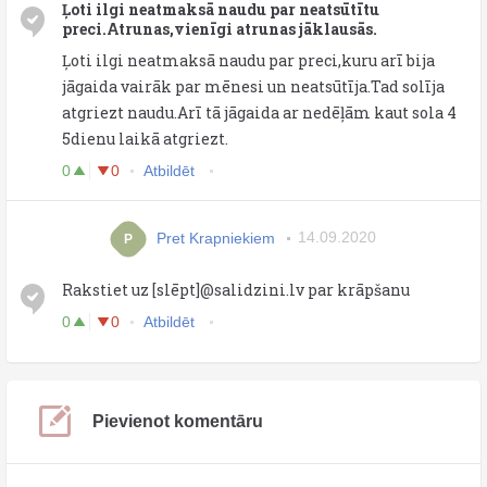
Ļoti ilgi neatmaksā naudu par neatsūtītu
preci.Atrunas,vienīgi atrunas jāklausās.
Ļoti ilgi neatmaksā naudu par preci,kuru arī bija
jāgaida vairāk par mēnesi un neatsūtīja.Tad solīja
atgriezt naudu.Arī tā jāgaida ar nedēļām kaut sola 4
5dienu laikā atgriezt.
0
0
Atbildēt
Pret Krapniekiem
14.09.2020
P
Rakstiet uz [slēpt]@salidzini.lv par krāpšanu
0
0
Atbildēt
Pievienot komentāru