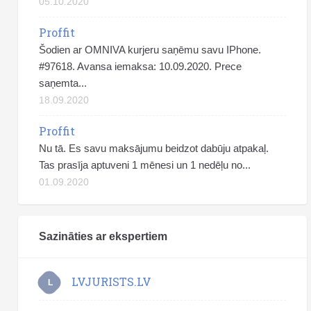
05.10.2020
Proffit
Šodien ar OMNIVA kurjeru saņēmu savu IPhone.
#97618. Avansa iemaksa: 10.09.2020. Prece
saņemta...
18.09.2020
Proffit
Nu tā. Es savu maksājumu beidzot dabūju atpakaļ.
Tas prasīja aptuveni 1 mēnesi un 1 nedēļu no...
01.09.2020
Sazināties ar ekspertiem
LVJURISTS.LV
L