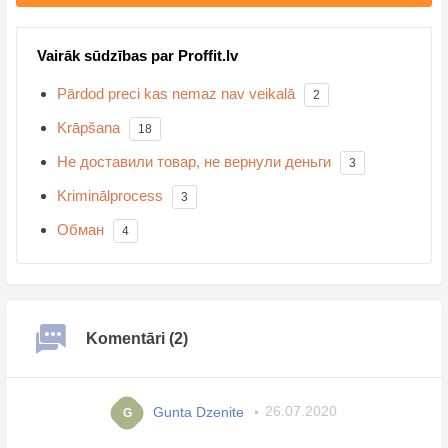
Vairāk sūdzības par Proffit.lv
Pārdod preci kas nemaz nav veikalā
2
Krāpšana
18
Не доставили товар, не вернули деньги
3
Kriminālprocess
3
Обман
4
Komentāri (2)
Gunta Dzenite
26.07.2020
G