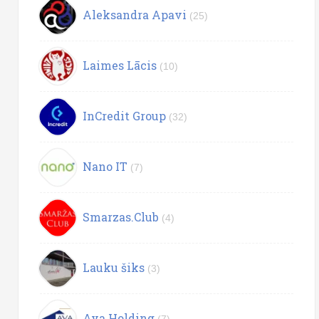
Aleksandra Apavi
(25)
Laimes Lācis
(10)
InCredit Group
(32)
Nano IT
(7)
Smarzas.Club
(4)
Lauku šiks
(3)
Ava Holding