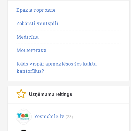
Брак в торговле
Zobārsti ventspilī
Medicīna
Мошенники
Kāds vispār apmeklēšos šos kaktu
kantorīšus?
Uzņēmumu reitings
Yesmobile.lv
(23)