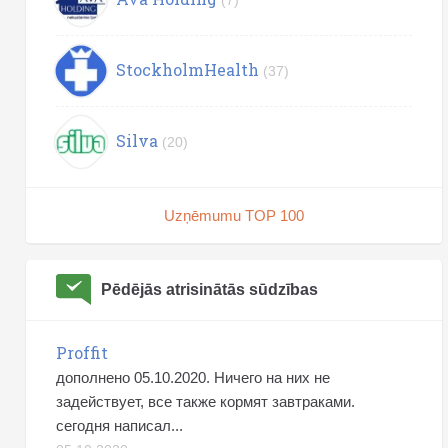
(7)
StockholmHealth
(37)
Silva
(20)
Uzņēmumu TOP 100
Pēdējās atrisinātās sūdzības
Proffit
дополнено 05.10.2020. Ничего на них не
задействует, все также кормят завтраками.
сегодня написал...