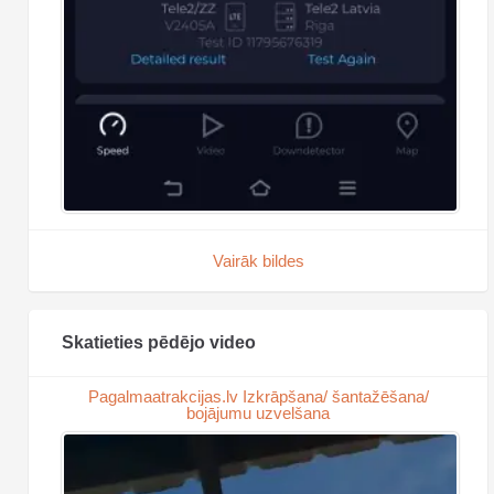
Vairāk bildes
Skatieties pēdējo video
Pagalmaatrakcijas.lv Izkrāpšana/ šantažēšana/
bojājumu uzvelšana