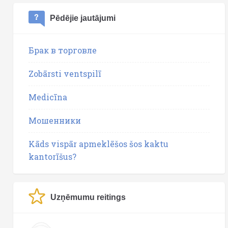
Pēdējie jautājumi
Брак в торговле
Zobārsti ventspilī
Medicīna
Мошенники
Kāds vispār apmeklēšos šos kaktu
kantorīšus?
Uzņēmumu reitings