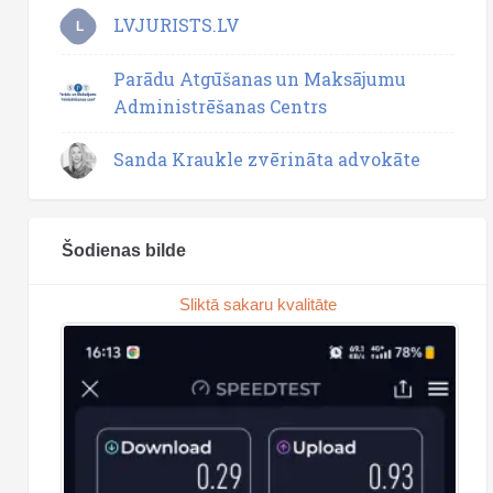
LVJURISTS.LV
L
Parādu Atgūšanas un Maksājumu
Administrēšanas Centrs
Sanda Kraukle zvērināta advokāte
Šodienas bilde
Sliktā sakaru kvalitāte