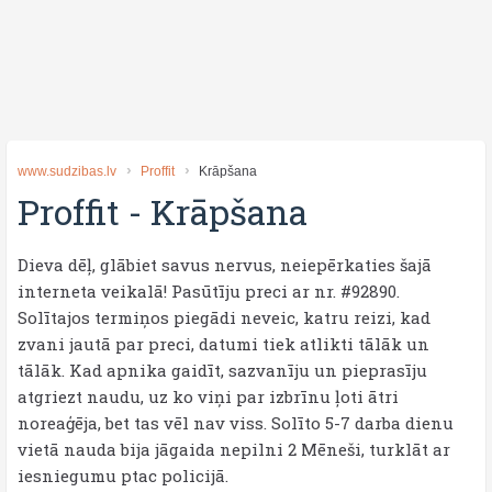
www.sudzibas.lv
Proffit
Krāpšana
Proffit
-
Krāpšana
Dieva dēļ, glābiet savus nervus, neiepērkaties šajā
interneta veikalā! Pasūtīju preci ar nr. #92890.
Solītajos termiņos piegādi neveic, katru reizi, kad
zvani jautā par preci, datumi tiek atlikti tālāk un
tālāk. Kad apnika gaidīt, sazvanīju un pieprasīju
atgriezt naudu, uz ko viņi par izbrīnu ļoti ātri
noreaģēja, bet tas vēl nav viss. Solīto 5-7 darba dienu
vietā nauda bija jāgaida nepilni 2 Mēneši, turklāt ar
iesniegumu ptac policijā.