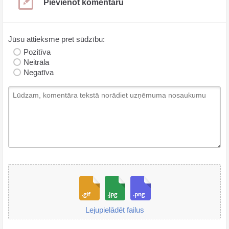
Pievienot komentāru
Jūsu attieksme pret sūdzību:
Pozitīva
Neitrāla
Negatīva
Lejupielādēt failus