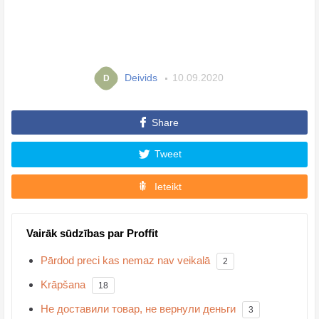
Deivids
10.09.2020
D
Share
Tweet
Ieteikt
Vairāk sūdzības par Proffit
Pārdod preci kas nemaz nav veikalā
2
Krāpšana
18
Не доставили товар, не вернули деньги
3