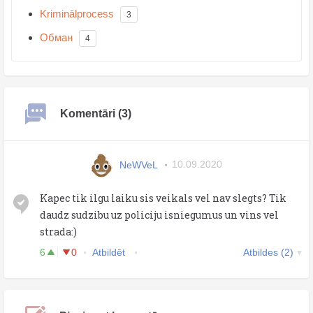
Kriminālprocess
3
Обман
4
Komentāri (3)
NeWVeL
10.09.2020
Kapec tik ilgu laiku sis veikals vel nav slegts? Tik
daudz sudzibu uz policiju isniegumus un vins vel
strada:)
6
0
Atbildēt
Atbildes (2)