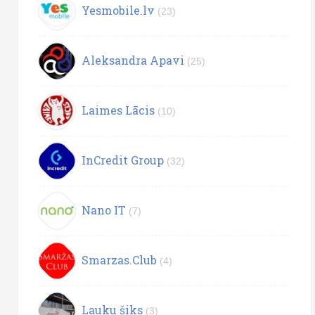
Yesmobile.lv
(23)
Aleksandra Apavi
(25)
Laimes Lācis
(10)
InCredit Group
(32)
Nano IT
(7)
Smarzas.Club
(4)
Lauku šiks
(3)