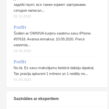
задействует, все также кормят завтраками.
сегодня написал...
05.10.2020
Proffit
Šodien ar OMNIVA kurjeru saņēmu savu IPhone.
#97618. Avansa iemaksa: 10.09.2020. Prece
saņemta...
18.09.2020
Proffit
Nu tā. Es savu maksājumu beidzot dabūju atpakaļ.
Tas prasīja aptuveni 1 mēnesi un 1 nedēļu no...
01.09.2020
Sazināties ar ekspertiem