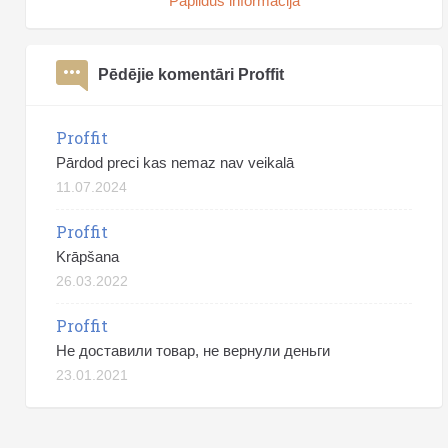
Papildus informācija
Pēdējie komentāri Proffit
Proffit
Pārdod preci kas nemaz nav veikalā
11.07.2024
Proffit
Krāpšana
26.03.2022
Proffit
Не доставили товар, не вернули деньги
23.01.2021