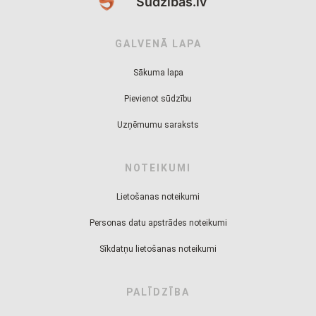
Sudzibas.lv
GALVENĀ LAPA
Sākuma lapa
Pievienot sūdzību
Uzņēmumu saraksts
NOTEIKUMI
Lietošanas noteikumi
Personas datu apstrādes noteikumi
Sīkdatņu lietošanas noteikumi
PALĪDZĪBA