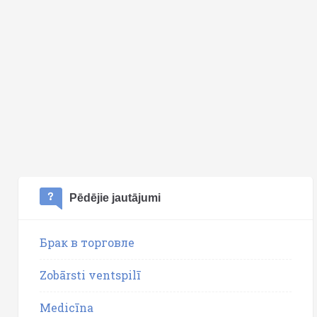
Pēdējie jautājumi
Брак в торговле
Zobārsti ventspilī
Medicīna