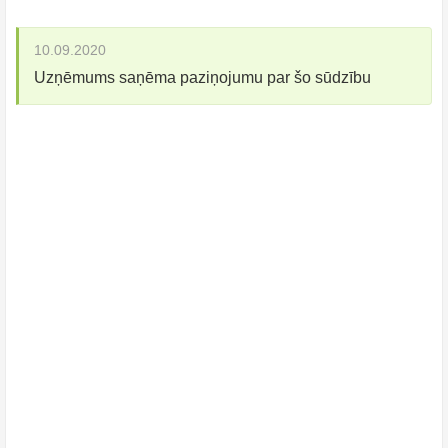
10.09.2020
Uzņēmums saņēma paziņojumu par šo sūdzību