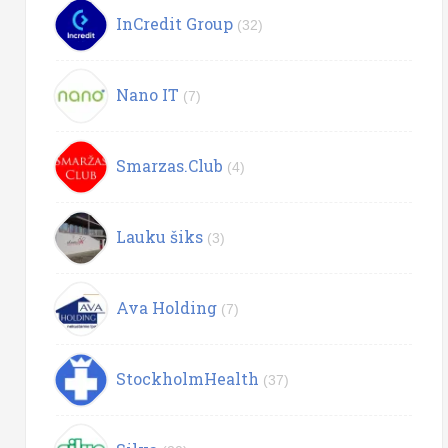
InCredit Group
(32)
Nano IT
(7)
Smarzas.Club
(4)
Lauku šiks
(3)
Ava Holding
(7)
StockholmHealth
(37)