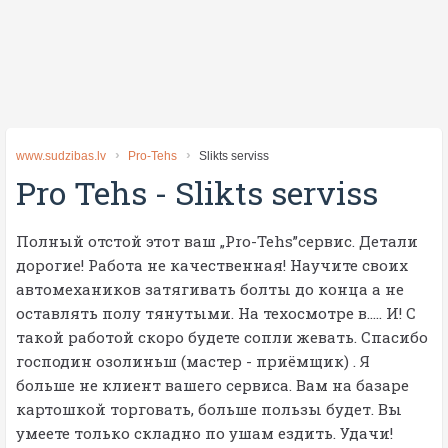
www.sudzibas.lv
Pro-Tehs
Slikts serviss
Pro Tehs
-
Slikts serviss
Полный отстой этот ваш „Pro-Tehs”сервис. Детали
дорогие! Работа не качественная! Научите своих
автомехаников затягивать болты до конца а не
оставлять полу тянутыми. На техосмотре в….. И! С
такой работой скоро будете сопли жевать. Спасибо
господин озолиньш (мастер - приёмщик) . Я
больше не клиент вашего сервиса. Вам на базаре
картошкой торговать, больше пользы будет. Вы
умеете только складно по ушам ездить. Удачи!