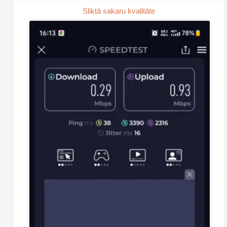
Sliktā sakaru kvalitāte