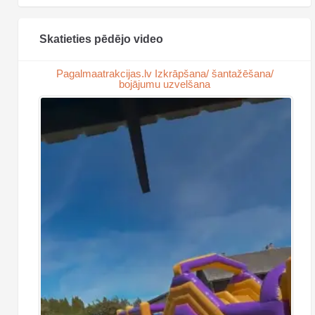
Skatieties pēdējo video
Pagalmaatrakcijas.lv Izkrāpšana/ šantažēšana/
bojājumu uzvelšana