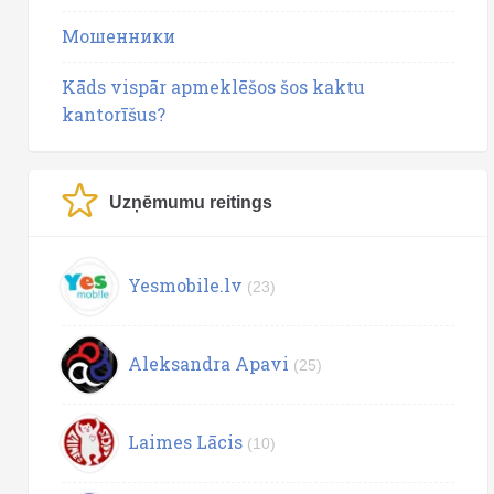
Мошенники
Kāds vispār apmeklēšos šos kaktu
kantorīšus?
Uzņēmumu reitings
Yesmobile.lv
(23)
Aleksandra Apavi
(25)
Laimes Lācis
(10)