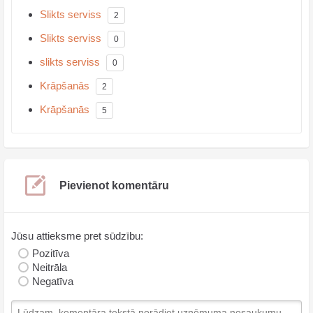
Slikts serviss
2
Slikts serviss
0
slikts serviss
0
Krāpšanās
2
Krāpšanās
5
Pievienot komentāru
Jūsu attieksme pret sūdzību:
Pozitīva
Neitrāla
Negatīva