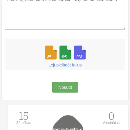
Lejupielādēt failus
Nosūtīt
15
0
Sūdzības
Atrisinātas