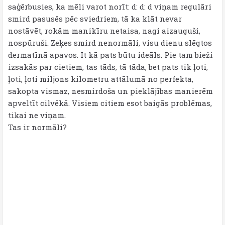
saģērbusies, ka mēli varot norīt: d: d: d viņam regulāri
smird pasusēs pēc sviedriem, tā ka klāt nevar
nostāvēt, rokām manikīru netaisa, nagi aizauguši,
nospūruši. Zeķes smird nenormāli, visu dienu slēgtos
dermatīnā apavos. It kā pats būtu ideāls. Pie tam bieži
izsakās par cietiem, tas tāds, tā tāda, bet pats tik ļoti,
ļoti, ļoti miljons kilometru attālumā no perfekta,
sakopta vismaz, nesmirdoša un pieklājības manierēm
apveltīt cilvēkā. Visiem citiem esot baigās problēmas,
tikai ne viņam.
Tas ir normāli?