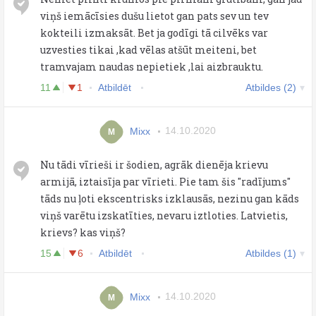
viņš iemācīsies dušu lietot gan pats sev un tev
kokteili izmaksāt. Bet ja godīgi tā cilvēks var
uzvesties tikai ,kad vēlas atšūt meiteni, bet
tramvajam naudas nepietiek ,lai aizbrauktu.
11
1
Atbildēt
Atbildes (2)
Mixx
14.10.2020
M
Nu tādi vīrieši ir šodien, agrāk dienēja krievu
armijā, iztaisīja par vīrieti. Pie tam šis "radījums"
tāds nu ļoti ekscentrisks izklausās, nezinu gan kāds
viņš varētu izskatīties, nevaru iztloties. Latvietis,
krievs? kas viņš?
15
6
Atbildēt
Atbildes (1)
Mixx
14.10.2020
M