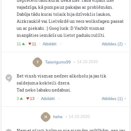
neprecētu tādu kurai neka nav. Tāda viņam nav
vajadzīga, kā pumpa uz pakaļas ar problēmām.
Dabūja tādu kurai tolaik bija dzīvoklis laukos,
Aizkrauklē vai Lielvārdē un vecs wolksfagen passat
un ar piekabi. :) Goog luck :D Varbūt vismaz
mazgāties iemācīs un lietot padušu rullīti.
11
11
Atbildēt
Atbildes (2)
Taisnīgums99
14.10.2020
T
Bet vinsh vismaz nedzer alkoholu ja jau tik
saldejuma kokteili dzera.
Tad neko labaku nedabusi.
3
13
Atbildēt
Atbildes (1)
hehe
14.10.2020
H
Nemet plinti krūmos pie pirmām grūtībām, gan jau