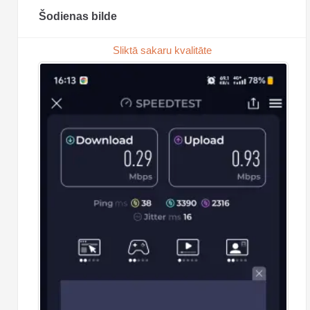
Šodienas bilde
Sliktā sakaru kvalitāte