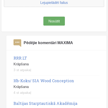
Lejupielādēt failus
Nosūtīt
Pēdējie komentāri MAXIMA
RRR.LT
Krāpšana
3 st atpakaļ
Hb-Koks/ SIA Wood Conception
Krāpšana
4 st atpakaļ
Baltijas Starptautiskā Akadēmija