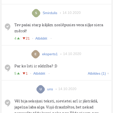
Smirdulis
14.10.2020
S
Tev pašai starp kājām noslēpusies veca siļķe siera
mērcē!
4
21
Atbildēt
eksperts1
14.10.2020
E
Par ko īsti ir sūdzība? :D
5
1
Atbildēt
Atbildes (1)
uns
14.10.2020
U
Vēl bija sekojusi teksti, sievietei arī ir jāstrādā,
japelna laba alga. Viņš draudzētos, bet nekad