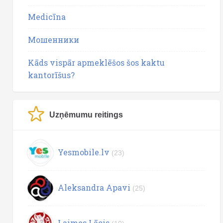
Medicīna
Мошенники
Kāds vispār apmeklēšos šos kaktu
kantorīšus?
Uzņēmumu reitings
Yesmobile.lv
(23)
Aleksandra Apavi
(25)
Laimes Lācis