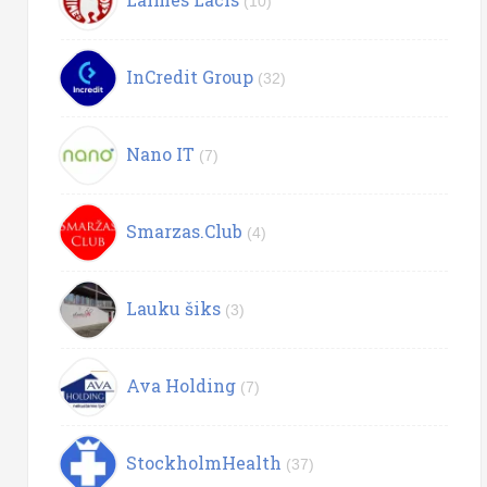
(10)
InCredit Group
(32)
Nano IT
(7)
Smarzas.Club
(4)
Lauku šiks
(3)
Ava Holding
(7)
StockholmHealth
(37)