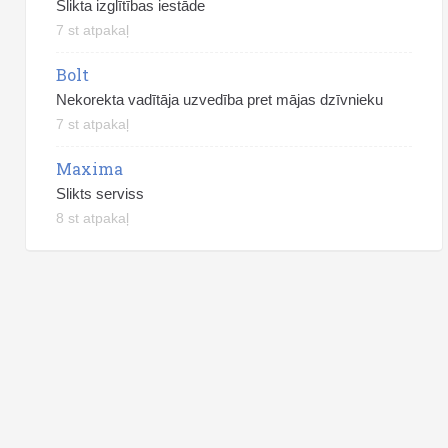
Slikta izglītības iestāde
7 st atpakaļ
Bolt
Nekorekta vadītāja uzvedība pret mājas dzīvnieku
7 st atpakaļ
Maxima
Slikts serviss
8 st atpakaļ