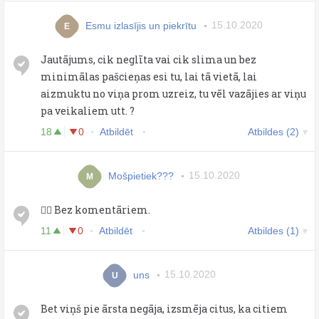
Esmu izlasījis un piekrītu
15.10.2020
E
Jautājums, cik neglīta vai cik slima un bez
minimālas pašcieņas esi tu, lai tā vietā, lai
aizmuktu no viņa prom uzreiz, tu vēl vazājies ar viņu
pa veikaliem utt. ?
18
0
Atbildēt
Atbildes (2)
Mošpietiek???
15.10.2020
M
🤦‍♂️ Bez komentāriem.
11
0
Atbildēt
Atbildes (1)
uns
15.10.2020
U
Bet viņš pie ārsta negāja, izsmēja citus, ka citiem