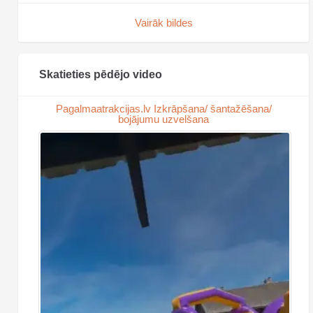
Vairāk bildes
Skatieties pēdējo video
Pagalmaatrakcijas.lv Izkrāpšana/ šantažēšana/
bojājumu uzvelšana