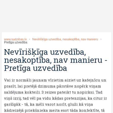
www.sudzibas.lv
Nevīrišķīga uzvedība, nesakoptība, nav manieru
Pretīga uzvedība
Nevīrišķīga uzvedība,
nesakoptība, nav manieru
-
Pretīga uzvedība
Vai ir normāli jaunam vīrietim aiziet uz kafejnīcu un
prasīt, lai pretējā dzimuma pārstāve nopērk viņam
saldējuma kokteili. 3 reizes pateikt tu nopirksi. Tad
viņš izrij, tad vēl pa vidu kādas pretenzijas, ka citur ir
garšīgāk - tā, ka mēli varot norīt, gluži kā viņa
kādreizējā priekšnieka meita esot tāda konfektīte, tā