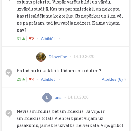
es jums piekrītu. Vispār varētu bildi un vārdu,
uzvārdu studijā. Kas tas par smirdekli un nekopto,
kas rij saldējuma kokteiļus, jūs nopērkat un šim vēl
ne pa prātam, tad jau varēja nedzert. Kauna viņam
nav?
31
8
Atbildēt
Džozefīne
14.10.2020
Ko tad pirki kokteili tādam smirdulim?
29
4
Atbildēt
Atbildes (6)
uns
14.10.2020
U
Nevis smirdulis, bet smirdeklis. Jā viņš ir
smirdeklis totāls.Vienreiz jāiet viņām uz
pasākumu, jāmeklē uzvalks lielveikalā. Viņš gribot