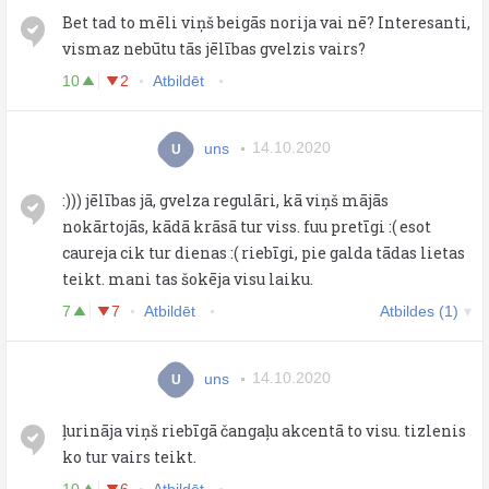
Bet tad to mēli viņš beigās norija vai nē? Interesanti,
vismaz nebūtu tās jēlības gvelzis vairs?
10
2
Atbildēt
uns
14.10.2020
U
:))) jēlības jā, gvelza regulāri, kā viņš mājās
nokārtojās, kādā krāsā tur viss. fuu pretīgi :( esot
caureja cik tur dienas :( riebīgi, pie galda tādas lietas
teikt. mani tas šokēja visu laiku.
7
7
Atbildēt
Atbildes (1)
uns
14.10.2020
U
ļurināja viņš riebīgā čangaļu akcentā to visu. tizlenis
ko tur vairs teikt.
10
6
Atbildēt