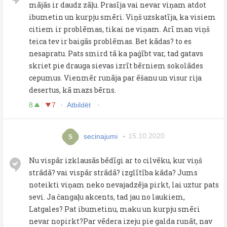
mājās ir daudz zāļu. Prasīja vai nevar viņam atdot
ibumetin un kurpju smēri. Viņš uzskatīja, ka visiem
citiem ir problēmas, tikai ne viņam. Arī man viņš
teica tev ir baigās problēmas. Bet kādas? to es
nesapratu. Pats smird tā ka paģībt var, tad gatavs
skriet pie drauga sievas izrīt bērniem sokolādes
cepumus. Vienmēr runāja par ēšanu un visur rija
desertus, kā mazs bērns.
8
7
Atbildēt
secinajumi
15.10.2020
S
Nu vispār izklausās bēdīgi ar to cilvēku, kur viņš
strādā? vai vispār strādā? izglītība kāda? Jums
noteikti viņam neko nevajadzēja pirkt, lai uztur pats
sevi. Ja čangaļu akcents, tad jau no laukiem,
Latgales? Pat ibumetinu, maku un kurpju smēri
nevar nopirkt?Par vēdera izeju pie galda runāt, nav