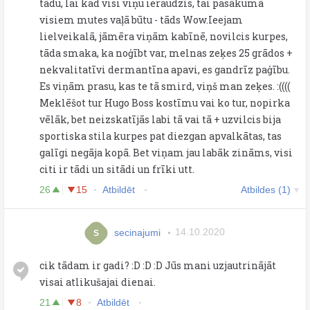
tādu, lai kad visi viņu ieraudzīs, tai pasākumā
visiem mutes vaļā būtu - tāds Wow.Ieejam
lielveikalā, jāmēra viņām kabīnē, novilcis kurpes,
tāda smaka, ka noģībt var, melnas zeķes 25 grādos +
nekvalitatīvi dermantīna apavi, es gandrīz paģību.
Es viņām prasu, kas te tā smird, viņš man zeķes. :((((
Meklēšot tur Hugo Boss kostīmu vai ko tur, nopirka
vēlāk, bet neizskatījās labi tā vai tā + uzvilcis bija
sportiska stila kurpes pat diezgan apvalkātas, tas
galīgi negāja kopā. Bet viņam jau labāk zināms, visi
citi ir tādi un sitādi un frīki utt.
26
15
Atbildēt
Atbildes (1)
secinajumi
14.10.2020
S
cik tādam ir gadi? :D :D :D Jūs mani uzjautrinājāt
visai atlikušajai dienai.
21
8
Atbildēt