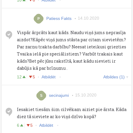
Patiess Fakts
14.10.2020
P
Vispār ārprāts kaut kāds. Naudu viņš jums neprasīja
aizdot?Kāpēc viņš jums stāsta par citam sievietēm?
Par zarnu trakta darbību? Neesat ieteikusi griezties
Tvaika ielā pie speciālistiem? Varbūt trakais kaut
kāds?Bet pēc jūsu rakstītā, kaut kādu sievieti ir
dabūjis kā par brīnumu .
12
5
Atbildēt
Atbildes (1)
secinajumi
15.10.2020
S
Iesakiet tiesām šim cilvēkam aiziet pie ārsta. Kāda
diez tā sieviete ar ko viņš dzīvo kopā?
6
5
Atbildēt