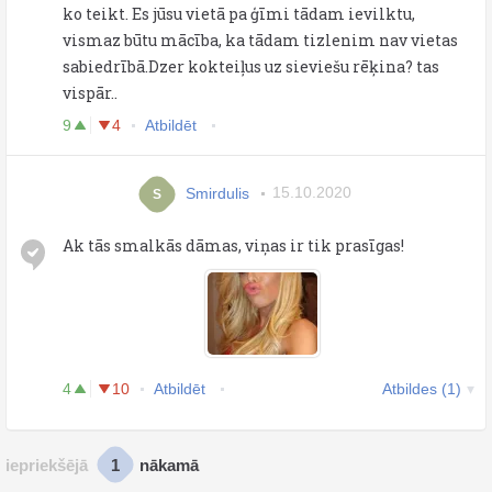
ko teikt. Es jūsu vietā pa ģīmi tādam ievilktu,
vismaz būtu mācība, ka tādam tizlenim nav vietas
sabiedrībā.Dzer kokteiļus uz sieviešu rēķina? tas
vispār..
9
4
Atbildēt
Smirdulis
15.10.2020
S
Ak tās smalkās dāmas, viņas ir tik prasīgas!
4
10
Atbildēt
Atbildes (1)
1
iepriekšējā
nākamā