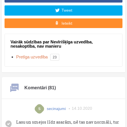
Tweet
Ieteikt
Vairāk sūdzības par Nevīrišķīga uzvedība,
nesakoptība, nav manieru
Pretīga uzvedība
23
Komentāri (81)
secinajumi
14.10.2020
S
Lasu un smejos līdz asarām, nē tas nav normāli, tur