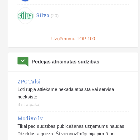
Silva
(20)
Uzņēmumu TOP 100
Pēdējās atrisinātās sūdzības
ZPC Talsi
Loti rupja attieksme nekada atbalsta vai servisa
neeksiste
8 st atpakaļ
Modivo.lv
Tikai pēc sūdzības publicēšanas uzņēmums naudas
līdzekļus atgrieza. Šī viennozīmīgi bija pirmā un...