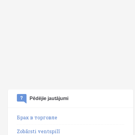
Pēdējie jautājumi
Брак в торговле
Zobārsti ventspilī