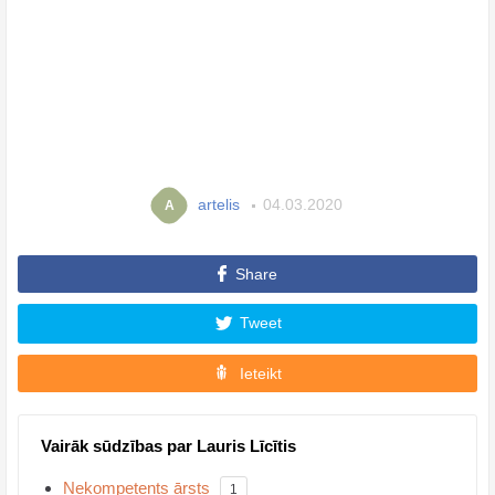
artelis
04.03.2020
A
Share
Tweet
Ieteikt
Vairāk sūdzības par Lauris Līcītis
Nekompetents ārsts
1