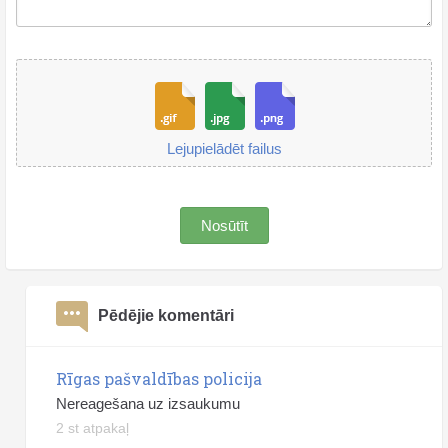
Lejupielādēt failus
Nosūtīt
Pēdējie komentāri
Rīgas pašvaldības policija
Nereagešana uz izsaukumu
2 st atpakaļ