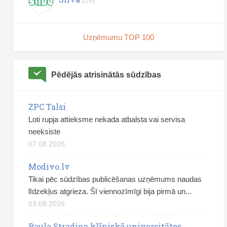
(20)
Uzņēmumu TOP 100
Pēdējās atrisinātās sūdzības
ZPC Talsi
Loti rupja attieksme nekada atbalsta vai servisa
neeksiste
07.08.2026
Modivo.lv
Tikai pēc sūdzības publicēšanas uzņēmums naudas
līdzekļus atgrieza. Šī viennozīmīgi bija pirmā un...
03.08.2026
Paula Stradiņa klīniskā universitātes