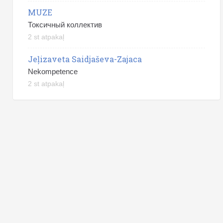
MUZE
Токсичный коллектив
2 st atpakaļ
Jeļizaveta Saidjaševa-Zajaca
Nekompetence
2 st atpakaļ