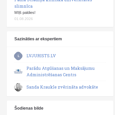
slimnīca
Mīļš paldies!
01.08.2026
Sazināties ar ekspertiem
LVJURISTS.LV
L
Parādu Atgūšanas un Maksājumu
Administrēšanas Centrs
Sanda Kraukle zvērināta advokāte
Šodienas bilde