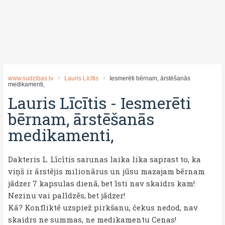
www.sudzibas.lv
Lauris Līcītis
Iesmerēti bērnam, ārstēšanās
medikamenti,
Lauris Līcītis
-
Iesmerēti
bērnam, ārstēšanās
medikamenti,
Dakteris L. Līcītis sarunas laika lika saprast to, ka
viņš ir ārstējis milionārus un jūsu mazajam bērnam
jādzer 7 kapsulas dienā, bet īsti nav skaidrs kam!
Nezinu vai palīdzēs, bet jādzer!
Kā? Konfliktē uzspiež pirkšanu, čekus nedod, nav
skaidrs ne summas, ne medikamentu Cenas!