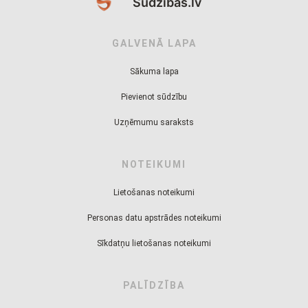
Sudzibas.lv
GALVENĀ LAPA
Sākuma lapa
Pievienot sūdzību
Uzņēmumu saraksts
NOTEIKUMI
Lietošanas noteikumi
Personas datu apstrādes noteikumi
Sīkdatņu lietošanas noteikumi
PALĪDZĪBA