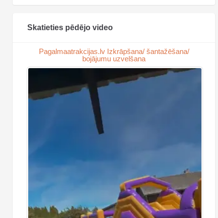
Skatieties pēdējo video
Pagalmaatrakcijas.lv Izkrāpšana/ šantažēšana/
bojājumu uzvelšana