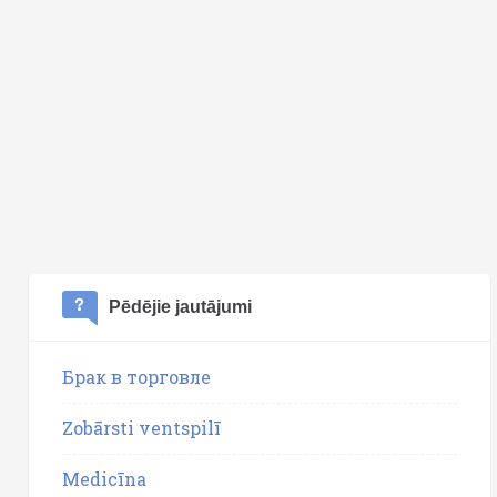
Pēdējie jautājumi
Брак в торговле
Zobārsti ventspilī
Medicīna