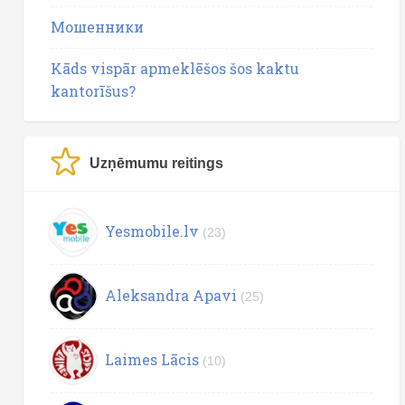
Мошенники
Kāds vispār apmeklēšos šos kaktu
kantorīšus?
Uzņēmumu reitings
Yesmobile.lv
(23)
Aleksandra Apavi
(25)
Laimes Lācis
(10)