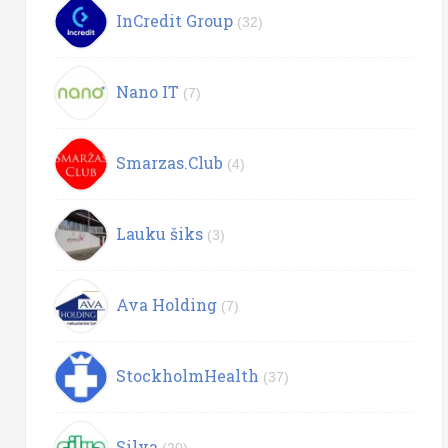
InCredit Group
(32)
Nano IT
(7)
Smarzas.Club
(4)
Lauku šiks
(3)
Ava Holding
(7)
StockholmHealth
(37)
Silva