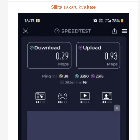
Sliktā sakaru kvalitāte