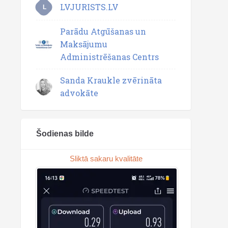
LVJURISTS.LV
L
Parādu Atgūšanas un
Maksājumu
Administrēšanas Centrs
Sanda Kraukle zvērināta
advokāte
Šodienas bilde
Sliktā sakaru kvalitāte