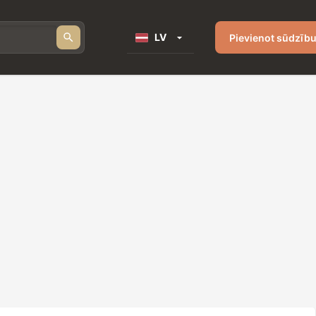
LV
Pievienot sūdzīb