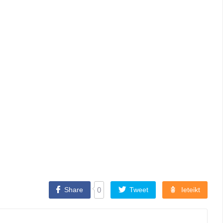
Share
0
Tweet
Ieteikt