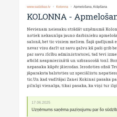
www.sudzibas.lv
Kolonna
Apmelošana, Krāpšana
KOLONNA
-
Apmelošan
Nevienam neiesaku strādāt uzņēmumā Kolon
notiek nekaunīga jauno darbinieku apmeloša
salonā, bet tic visiem meliem. Šajā gadījumā e
nevar visu darīt uz savu galvu kā paši grib
par savu rīcību administratorei, tad tevi izmet
atbild neapmierinātā un uzbraucošā tonī. Bonu
nepasaka kāpēc jāierodas. Ierodoties ofisā T
jāparaksta balstoties uz speciālistu nepatie
tic.Un kad vadītājai Zanei Kokinai pasaka pa
pilnīgi vienalga, tikai pasaka, ka viņi tur il
17.06.2025
Uzņēmums saņēma paziņojumu par šo sūdzī