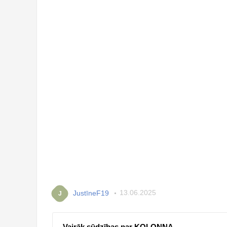
JustīneF19
13.06.2025
J
Vairāk sūdzības par KOLONNA