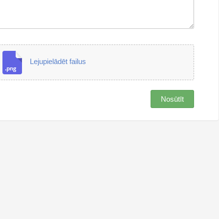
Lejupielādēt failus
Nosūtīt