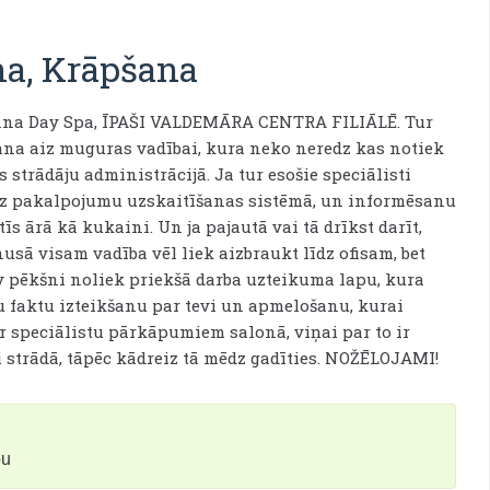
a, Krāpšana
na Day Spa, ĪPAŠI VALDEMĀRA CENTRA FILIĀLĒ. Tur
na aiz muguras vadībai, kura neko neredz kas notiek
s strādāju administrācijā. Ja tur esošie speciālisti
 bez pakalpojumu uzskaitīšanas sistēmā, un informēsanu
īs ārā kā kukaini. Un ja pajautā vai tā drīkst darīt,
sā visam vadība vēl liek aizbraukt līdz ofisam, bet
ev pēkšni noliek priekšā darba uzteikuma lapu, kura
su faktu izteikšanu par tevi un apmelošanu, kurai
r speciālistu pārkāpumiem salonā, viņai par to ir
gi strādā, tāpēc kādreiz tā mēdz gadīties. NOŽĒLOJAMI!
bu