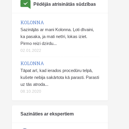
Pēdējās atrisinātās sūdzības
KOLONNA
Sazinājās ar mani Kolonna. Ļoti dīvaini,
ka pasaka, ja mati netīri, lokas iziet.
Pirmo reizi dzirdu...
02.01.2022
KOLONNA
Tāpat arī, kad ierados procedūru telpā,
kušete nebija sakārtota kā parasti. Parasti
uz tās atroda...
08.10.2020
Sazināties ar ekspertiem