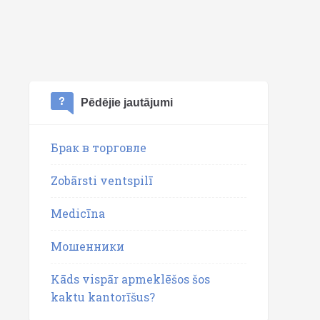
Pēdējie jautājumi
Брак в торговле
Zobārsti ventspilī
Medicīna
Мошенники
Kāds vispār apmeklēšos šos
kaktu kantorīšus?