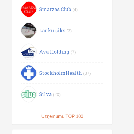
Smarzas.Club
(4)
Lauku šiks
(3)
Ava Holding
(7)
StockholmHealth
(37)
Silva
(20)
Uzņēmumu TOP 100