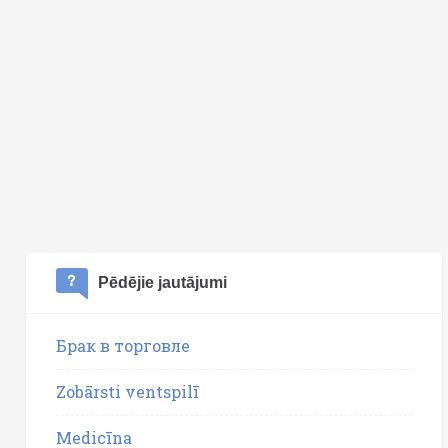
Pēdējie jautājumi
Брак в торговле
Zobārsti ventspilī
Medicīna