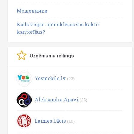
Мошенники
Kāds vispār apmeklēšos šos kaktu
kantorīšus?
Uzņēmumu reitings
Yesmobile.lv
(23)
Aleksandra Apavi
(25)
Laimes Lācis
(10)