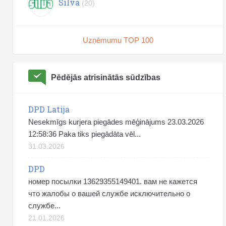
Silva
(20)
Uzņēmumu TOP 100
Pēdējās atrisinātās sūdzības
DPD Latija
Nesekmīgs kurjera piegādes mēģinājums 23.03.2026
12:58:36 Paka tiks piegādāta vēl...
31.03.2026
DPD
номер посылки 13629355149401. вам не кажется
что жалобы о вашей службе исключительно о
службе...
21.01.2026