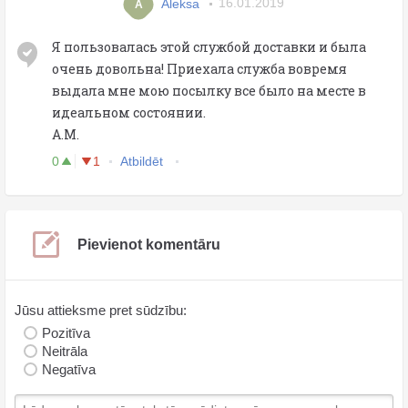
Aleksa
16.01.2019
A
Я пользовалась этой службой доставки и была
очень довольна! Приехала служба вовремя
выдала мне мою посылку все было на месте в
идеальном состоянии.
A.M.
0
1
Atbildēt
Pievienot komentāru
Jūsu attieksme pret sūdzību:
Pozitīva
Neitrāla
Negatīva