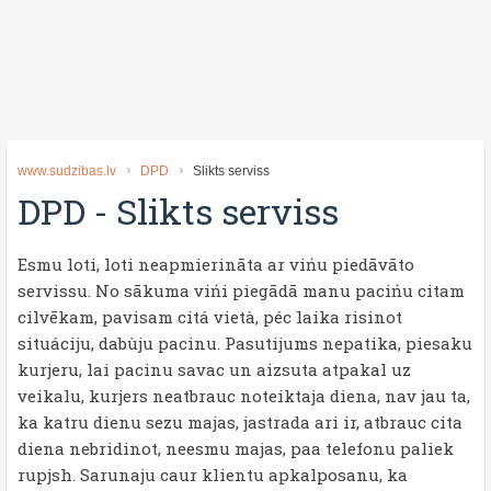
www.sudzibas.lv
DPD
Slikts serviss
DPD
-
Slikts serviss
Esmu loti, loti neapmierināta ar vińu piedāvāto
servissu. No sākuma vińi piegādā manu pacińu citam
cilvēkam, pavisam citá vietà, péc laika risinot
situáciju, dabùju pacinu. Pasutijums nepatika, piesaku
kurjeru, lai pacinu savac un aizsuta atpakal uz
veikalu, kurjers neatbrauc noteiktaja diena, nav jau ta,
ka katru dienu sezu majas, jastrada ari ir, atbrauc cita
diena nebridinot, neesmu majas, paa telefonu paliek
rupjsh. Sarunaju caur klientu apkalposanu, ka