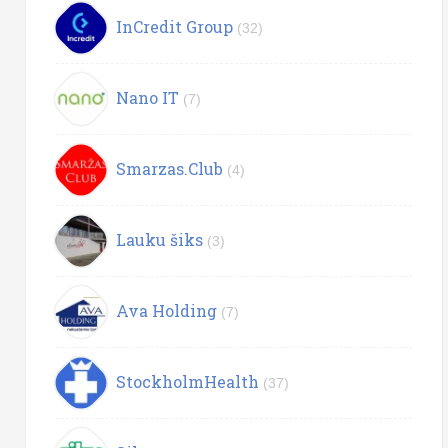
InCredit Group
(32)
Nano IT
(7)
Smarzas.Club
(4)
Lauku šiks
(3)
Ava Holding
(7)
StockholmHealth
(37)