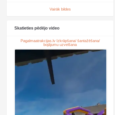
Vairāk bildes
Skatieties pēdējo video
Pagalmaatrakcijas.lv Izkrāpšana/ šantažēšana/
bojājumu uzvelšana