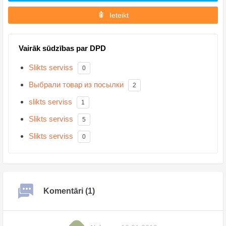
Ieteikt
Vairāk sūdzības par DPD
Slikts serviss
0
Выбрали товар из посылки
2
slikts serviss
1
Slikts serviss
5
Slikts serviss
0
Komentāri (1)