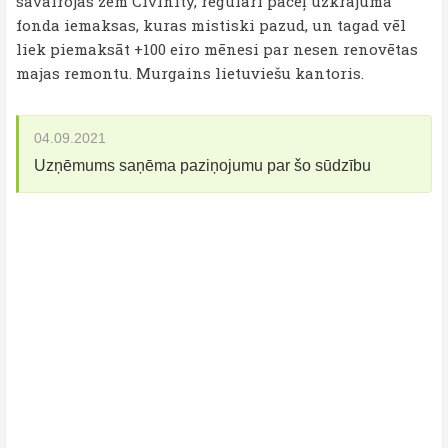
savairojas zem Civinity, regulāri paceļ uzkrājuma
fonda iemaksas, kuras mistiski pazud, un tagad vēl
liek piemaksāt +100 eiro mēnesi par nesen renovētas
majas remontu. Murgains lietuviešu kantoris.
04.09.2021
Uzņēmums saņēma paziņojumu par šo sūdzību