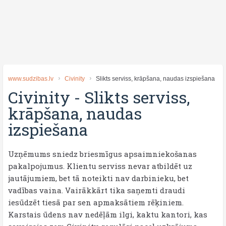
www.sudzibas.lv
Civinity
Slikts serviss, krāpšana, naudas izspiešana
Civinity
-
Slikts serviss,
krāpšana, naudas
izspiešana
Uzņēmums sniedz briesmīgus apsaimniekošanas
pakalpojumus. Klientu serviss nevar atbildēt uz
jautājumiem, bet tā noteikti nav darbinieku, bet
vadības vaina. Vairākkārt tika saņemti draudi
iesūdzēt tiesā par sen apmaksātiem rēķiniem.
Karstais ūdens nav nedēļām ilgi, kaktu kantori, kas