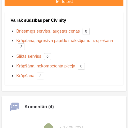
Ieteikt
Vairāk sūdzības par Civinity
Briesmīgs serviss, augstas cenas
0
Krāpšana, agresīva papildu maksājumu uzspiešana
2
Slikts serviss
0
Krāpšāna, nekompetenta pieeja
0
Krāpšana
3
Komentāri (4)
.
17.08.2021
.