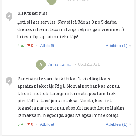
Slikts serviss
Ļoti slikts serviss. Nav siltā ūdens 3 no 5 darba
dienas rītiem, taču milzīgs rēķins gan vienmēr :)
briesmīgs apsaimniekotājs!
4
0
Atbildēt
Atbildes (1)
Anna Lanna
06.12.2021
A
Par civinity varu teikt tikai 1- visdārgākais
apsaimniekotājs Rīgā. Nomainot bankas kontu,
klienti netiek laicīgi informēti, pēc tam tiek
piestādīta kavējuma maksa. Nauda, kas tiek
iekasēta par remontu, absolūti neatbilst reālajām
izmaksām. Negodīgs, agesīvs apsaimniekotājs.
5
0
Atbildēt
Atbildes (1)