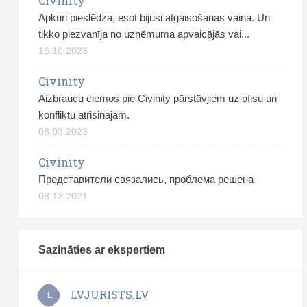
Civinity
Apkuri pieslēdza, esot bijusi atgaisošanas vaina. Un
tikko piezvanīja no uzņēmuma apvaicājās vai...
16.10.2023
Civinity
Aizbraucu ciemos pie Civinity pārstāvjiem uz ofisu un
konfliktu atrisinājām.
08.03.2023
Civinity
Представители связались, проблема решена
08.12.2021
Sazināties ar ekspertiem
LVJURISTS.LV
L