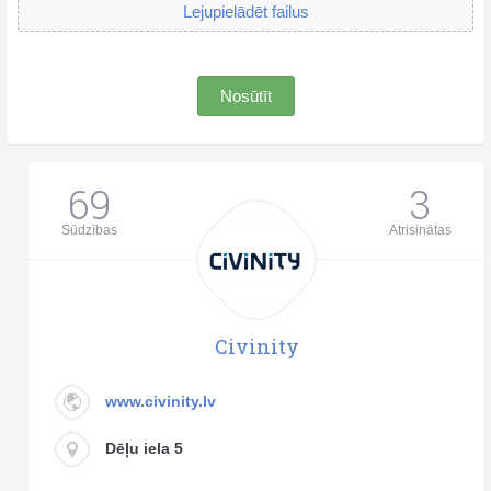
Lejupielādēt failus
Nosūtīt
69
3
Sūdzības
Atrisinātas
Civinity
www.civinity.lv
Dēļu iela 5