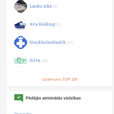
Lauku šiks
(3)
Ava Holding
(7)
StockholmHealth
(37)
Silva
(20)
Uzņēmumu TOP 100
Pēdējās atrisinātās sūdzības