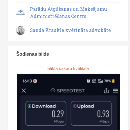
Parādu Atgūšanas un Maksājumu
Administrēšanas Centrs
Sanda Kraukle zvērināta advokāte
Šodienas bilde
Sliktā sakaru kvalitāte