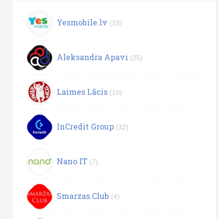
Yesmobile.lv
(23)
Aleksandra Apavi
(25)
Laimes Lācis
(10)
InCredit Group
(32)
Nano IT
(7)
Smarzas.Club
(4)