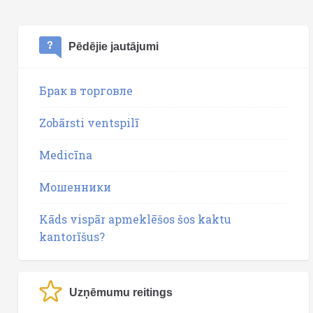
Pēdējie jautājumi
Брак в торговле
Zobārsti ventspilī
Medicīna
Мошенники
Kāds vispār apmeklēšos šos kaktu
kantorīšus?
Uzņēmumu reitings