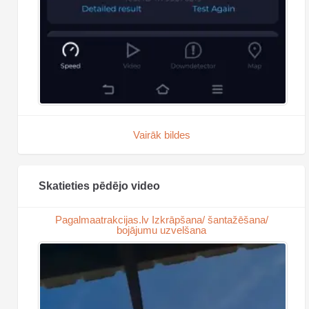
Vairāk bildes
Skatieties pēdējo video
Pagalmaatrakcijas.lv Izkrāpšana/ šantažēšana/
bojājumu uzvelšana