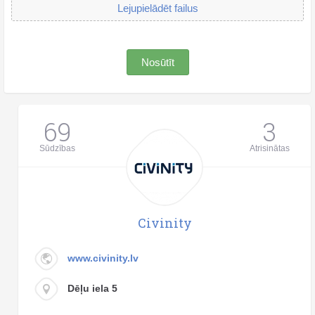
Lejupielādēt failus
Nosūtīt
69
3
Sūdzības
Atrisinātas
Civinity
www.civinity.lv
Dēļu iela 5