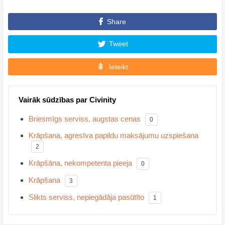
Share
Tweet
Ieteikt
Vairāk sūdzības par Civinity
Briesmīgs serviss, augstas cenas
0
Krāpšana, agresīva papildu maksājumu uzspiešana
2
Krāpšāna, nekompetenta pieeja
0
Krāpšana
3
Slikts serviss, nepiegādāja pasūtīto
1