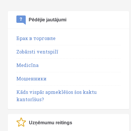
Pēdējie jautājumi
Брак в торговле
Zobārsti ventspilī
Medicīna
Мошенники
Kāds vispār apmeklēšos šos kaktu
kantorīšus?
Uzņēmumu reitings