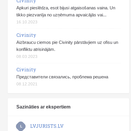
Civinity
Apkuri pieslēdza, esot bijusi atgaisošanas vaina. Un
tikko piezvanīja no uzņēmuma apvaicājās vai...
16.10.2023
Civinity
Aizbraucu ciemos pie Civinity pārstāvjiem uz ofisu un
konfliktu atrisinājām.
08.03.2023
Civinity
Представители связались, проблема решена
08.12.2021
Sazināties ar ekspertiem
LVJURISTS.LV
L