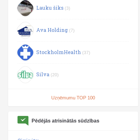
Lauku šiks
(3)
Ava Holding
(7)
StockholmHealth
(37)
Silva
(20)
Uzņēmumu TOP 100
Pēdējās atrisinātās sūdzības