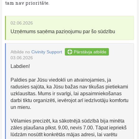
tam nav prioritāte.
02.06.2026
Uzņēmums saņēma paziņojumu par šo sūdzību
Atbilde no
Civinity Support
Pārstāvja atbilde
03.06.2026
Labdien!
Paldies par Jūsu viedokli un atvainojamies, ja
radusies sajūta, ka Jūsu bažas nav tikušas pietiekami
uzklausītas. Mums ir svarīgi, lai apsaimniekošanas
darbi tiktu organizēti, ievērojot arī iedzīvotāju komfortu
un mieru.
Vēlamies precizēt, ka sākotnējā sūdzībā bija minēta
zāles pļaušana plkst. 9.00, nevis 7.00. Tāpat iepriekš
lūdzām nosūtīt konkrētās mājas adresi, lai varētu