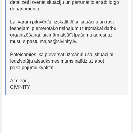
detalizēti izvērtēt situāciju un pārrunāt to ar atbildīgo
departamentu.
Lai varam pilnvērtīgi izskatīt Jūsu situāciju un rast
iespējami piemērotāko risinājumu turpmākai darbu
organizēšanai, aicinām atsūtīt īpašuma adresi uz
mūsu e-pastu
majas@civinity.lv
.
Pateicamies, ka pievērsāt uzmanību šai situācijai.
Iedzīvotāju atsauksmes mums palīdz uzlabot
pakalpojumu kvalitāti.
Ar cieņu,
CIVINITY