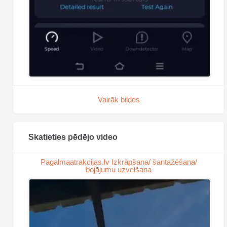
Vairāk bildes
Skatieties pēdējo video
Pagalmaatrakcijas.lv Izkrāpšana/ šantažēšana/
bojājumu uzvelšana