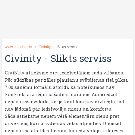
www.sudzibas.lv
Civinity
Slikts serviss
Civinity
-
Slikts serviss
CiviNity attieksme pret iedzīvotājiem rada vilšanos.
Pēc sūdzības par zāles pļaušanu svētdienas rītā plkst.
7.00 saņēmu formālu atbildi, ka noteikumos nav
konkrēta aizlieguma šādiem darbiem. Acīmredzot
uzņēmums uzskata, ka, ja kaut kas nav aizliegts, tad
nav jādomā par iedzīvotāju mieru un komfortu.
Šāda attieksme neņem vērā elementāru cieņu pret
cilvēkiem, kuri brīvdienās vēlas atpūsties. Diemžēl
uzņēmuma atbildes liecina, ka iedzīvotāju intereses