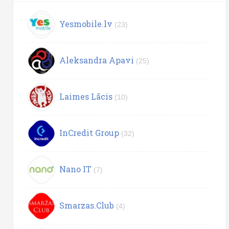
Yesmobile.lv
(23)
Aleksandra Apavi
(25)
Laimes Lācis
(10)
InCredit Group
(32)
Nano IT
(7)
Smarzas.Club
(4)