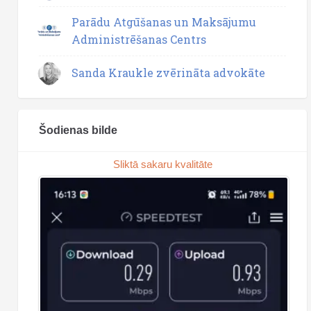
Parādu Atgūšanas un Maksājumu
Administrēšanas Centrs
Sanda Kraukle zvērināta advokāte
Šodienas bilde
Sliktā sakaru kvalitāte