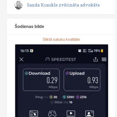
Sanda Kraukle zvērināta advokāte
Šodienas bilde
Sliktā sakaru kvalitāte