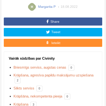
Margarita P
18.08.2022
M
Share
Tweet
Ieteikt
Vairāk sūdzības par Civinity
Briesmīgs serviss, augstas cenas
0
Krāpšana, agresīva papildu maksājumu uzspiešana
2
Slikts serviss
0
Krāpšāna, nekompetenta pieeja
0
Krāpšana
3