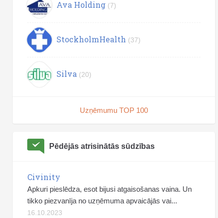
Ava Holding
(7)
StockholmHealth
(37)
Silva
(20)
Uzņēmumu TOP 100
Pēdējās atrisinātās sūdzības
Civinity
Apkuri pieslēdza, esot bijusi atgaisošanas vaina. Un
tikko piezvanīja no uzņēmuma apvaicājās vai...
16.10.2023