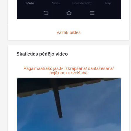
Vairāk bildes
Skatieties pēdējo video
Pagalmaatrakcijas.lv Izkrāpšana/ šantažēšana/
bojājumu uzvelšana