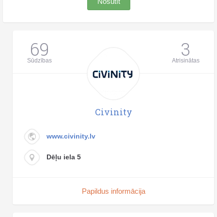
Nosūtīt
69
3
Sūdzības
Atrisinātas
Civinity
www.civinity.lv
Dēļu iela 5
Papildus informācija