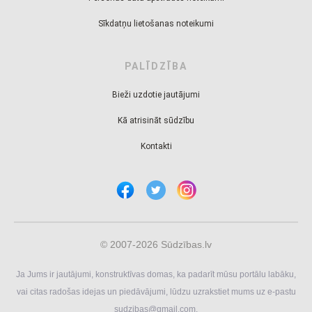
Sīkdatņu lietošanas noteikumi
PALĪDZĪBA
Bieži uzdotie jautājumi
Kā atrisināt sūdzību
Kontakti
© 2007-2026 Sūdzības.lv
Ja Jums ir jautājumi, konstruktīvas domas, ka padarīt mūsu portālu labāku,
vai citas radošas idejas un piedāvājumi, lūdzu uzrakstiet mums uz e-pastu
sudzibas@gmail.com
.