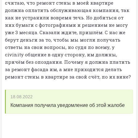
считаю, что ремонт стены в моей квартире
должна оплатить обслуживающая компания, так
как не устранили вовремя течь. Но добиться от
них бумаги с фотографиями и решением не могу
уже 3 месяца. Сказали ждите, пришлём. С нас же
берут деньги за то, чтобы мы могли получать
ответы на свои вопросы, но судя по всему, у
civinity общение в одну сторону, им должны,
причём без опоздания. Почему я должна платить
за ремонт фасада им, а мне приходится делать
ремонт стены в квартире за свой счёт, по их вине?
18.08.2022
Компания получила уведомление об этой жалобе