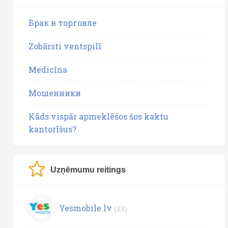
Брак в торговле
Zobārsti ventspilī
Medicīna
Мошенники
Kāds vispār apmeklēšos šos kaktu
kantorīšus?
Uzņēmumu reitings
Yesmobile.lv
(23)