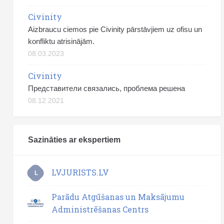
Civinity
Aizbraucu ciemos pie Civinity pārstāvjiem uz ofisu un
konfliktu atrisinājām.
08.03.2023
Civinity
Представители связались, проблема решена
08.12.2021
Sazināties ar ekspertiem
LVJURISTS.LV
L
Parādu Atgūšanas un Maksājumu
Administrēšanas Centrs