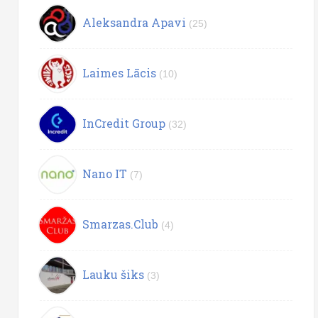
Aleksandra Apavi
(25)
Laimes Lācis
(10)
InCredit Group
(32)
Nano IT
(7)
Smarzas.Club
(4)
Lauku šiks
(3)