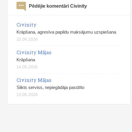
Pēdējie komentāri Civinity
Civinity
Krāpšana, agresīva papildu maksājumu uzspiešana
22.06.2026
Civinity Mājas
Krāpšana
14.05.2026
Civinity Mājas
Slikts serviss, nepiegādāja pasūtīto
13.05.2026