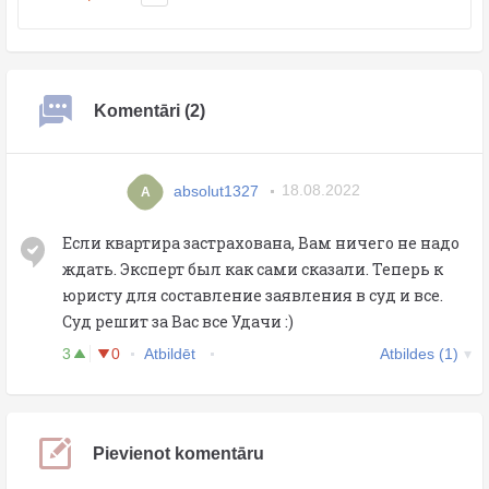
Komentāri (2)
absolut1327
18.08.2022
A
Если квартира застрахована, Вам ничего не надо
ждать. Эксперт был как сами сказали. Теперь к
юристу для составление заявления в суд и все.
Суд решит за Вас все Удачи :)
3
0
Atbildēt
Atbildes (1)
Pievienot komentāru