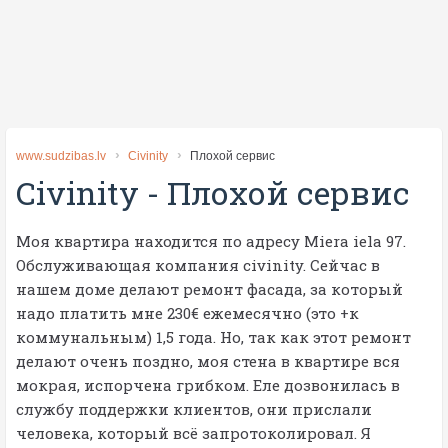
www.sudzibas.lv
Civinity
Плохой сервис
Civinity
-
Плохой сервис
Моя квартира находится по адресу Miera iela 97.
Обслуживающая компания civinity. Сейчас в
нашем доме делают ремонт фасада, за который
надо платить мне 230€ ежемесячно (это +к
коммунальным) 1,5 года. Но, так как этот ремонт
делают очень поздно, моя стена в квартире вся
мокрая, испорчена грибком. Еле дозвонилась в
службу поддержки клиентов, они прислали
человека, который всё запротоколировал. Я