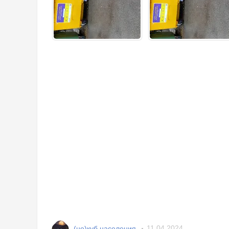
(не)куб населения
11.04.2024