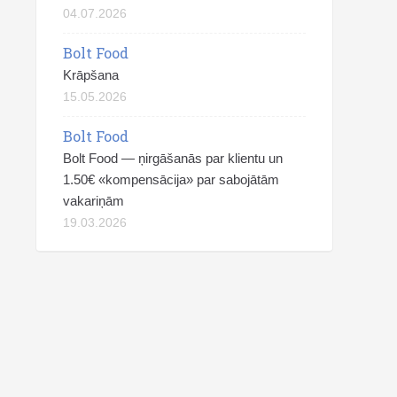
04.07.2026
Bolt Food
Krāpšana
15.05.2026
Bolt Food
Bolt Food — ņirgāšanās par klientu un
1.50€ «kompensācija» par sabojātām
vakariņām
19.03.2026