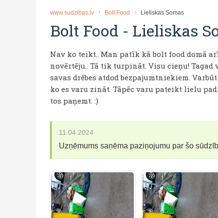
www.sudzibas.lv
Bolt Food
Lieliskas Somas
Bolt Food
-
Lieliskas 
Nav ko teikt.. Man patīk kā bolt food domā a
novērtēju.. Tā tik turpināt. Visu cieņu! Tagad
savas drēbes atdod bezpajumtniekiem. Varbūt t
ko es varu zināt. Tāpēc varu pateikt lielu pa
tos paņemt. :)
11.04.2024
Uzņēmums saņēma paziņojumu par šo sūdzī