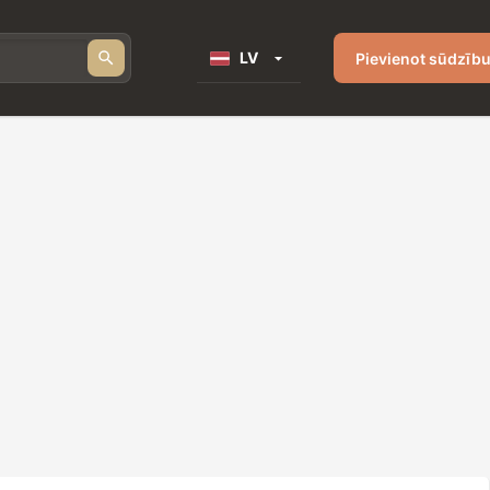
LV
Pievienot sūdzīb