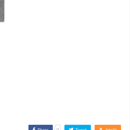
Share
0
Tweet
Ieteikt