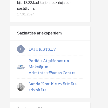
bija 18.22,kad kurjers pazińoja par
pasūtījuma...
17.01.2024
Sazināties ar ekspertiem
LVJURISTS.LV
L
Parādu Atgūšanas un
Maksājumu
Administrēšanas Centrs
Sanda Kraukle zvērināta
advokāte