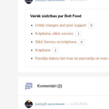
Vairāk sūdzības par Bolt Food
Unfair charges and poor support
0
Krāpšana, slikts serviss
1
Slikti Serviss un krāpšana
0
Krāpšana
2
Pasūtīju ēdienu bet man ne pazvanīja ne man 
Komentāri (2)
(не)куб населения
11.04.2024