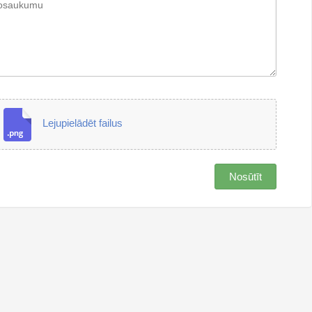
Lejupielādēt failus
Nosūtīt