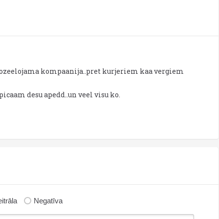
.nozeelojama kompaanija..pret kurjeriem kaa vergiem
 picaam desu apedd..un veel visu ko.
itrāla
Negatīva