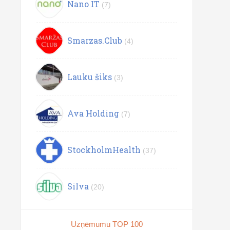
Nano IT
(7)
Smarzas.Club
(4)
Lauku šiks
(3)
Ava Holding
(7)
StockholmHealth
(37)
Silva
(20)
Uzņēmumu TOP 100