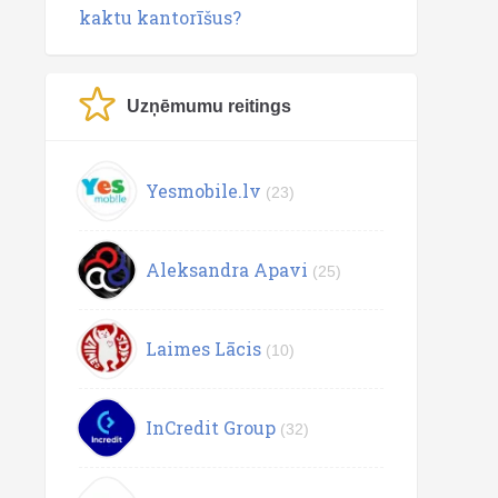
kaktu kantorīšus?
Uzņēmumu reitings
Yesmobile.lv
(23)
Aleksandra Apavi
(25)
Laimes Lācis
(10)
InCredit Group
(32)