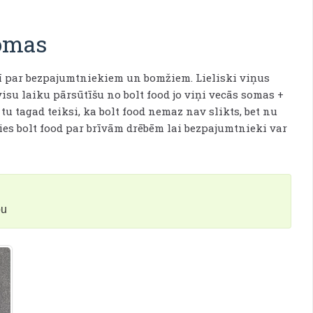
Somas
rī par bezpajumtniekiem un bomžiem. Lieliski viņus
 visu laiku pārsūtīšu no bolt food jo viņi vecās somas +
u tagad teiksi, ka bolt food nemaz nav slikts, bet nu
dies bolt food par brīvām drēbēm lai bezpajumtnieki var
bu