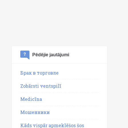
Pēdējie jautājumi
Брак в торговле
Zobārsti ventspilī
Medicīna
Мошенники
Kāds vispār apmeklēšos šos