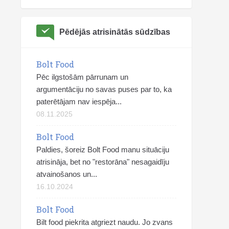
Pēdējās atrisinātās sūdzības
Bolt Food
Pēc ilgstošām pārrunam un
argumentāciju no savas puses par to, ka
paterētājam nav iespēja...
08.11.2025
Bolt Food
Paldies, šoreiz Bolt Food manu situāciju
atrisināja, bet no "restorāna" nesagaidīju
atvainošanos un...
16.10.2024
Bolt Food
Bilt food piekrita atgriezt naudu. Jo zvans