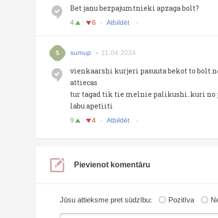
Bet janu bezpajumtnieki apzaga bolt?
4
6
Atbildēt
sumup
11.04.2024
S
vienkaarshi kurjeri pasuuta bekot to bolt
attiecas
tur tagad tik tie melnie palikushi..kuri no
labu apetiiti
9
4
Atbildēt
Pievienot komentāru
Jūsu attieksme pret sūdzību:
Pozitīva
Ne