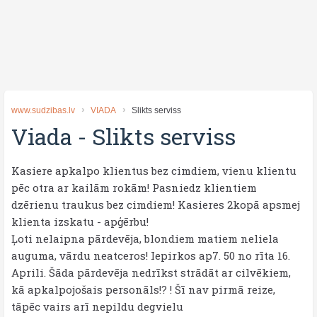
www.sudzibas.lv
VIADA
Slikts serviss
Viada
-
Slikts serviss
Kasiere apkalpo klientus bez cimdiem, vienu klientu
pēc otra ar kailām rokām! Pasniedz klientiem
dzērienu traukus bez cimdiem! Kasieres 2kopā apsmej
klienta izskatu - apģērbu!
Ļoti nelaipna pārdevēja, blondiem matiem neliela
auguma, vārdu neatceros! Iepirkos ap7. 50 no rīta 16.
Aprili. Šāda pārdevēja nedrīkst strādāt ar cilvēkiem,
kā apkalpojošais personāls!? ! Šī nav pirmā reize,
tāpēc vairs arī nepildu degvielu