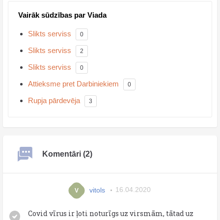
Vairāk sūdzības par Viada
Slikts serviss
0
Slikts serviss
2
Slikts serviss
0
Attieksme pret Darbiniekiem
0
Rupja pārdevēja
3
Komentāri (2)
vitols
16.04.2020
V
Covid vīrus ir ļoti noturīgs uz virsmām, tātad uz