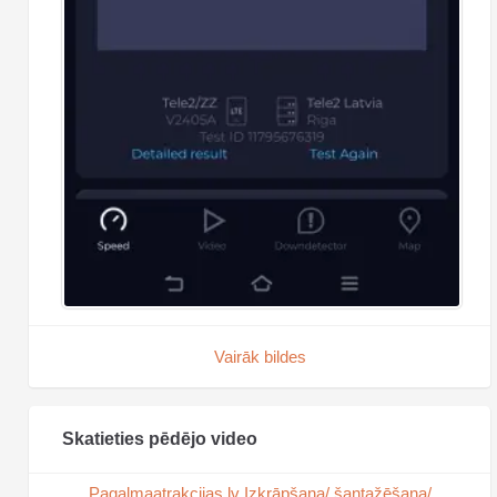
Vairāk bildes
Skatieties pēdējo video
Pagalmaatrakcijas.lv Izkrāpšana/ šantažēšana/