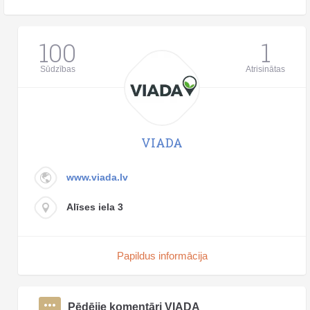
100
1
Sūdzības
Atrisinātas
VIADA
www.viada.lv
Alīses iela 3
Papildus informācija
Pēdējie komentāri VIADA