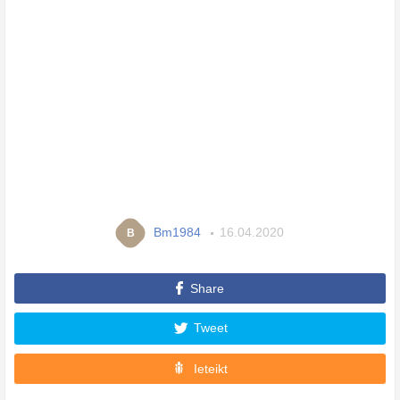
Bm1984
16.04.2020
B
Share
Tweet
Ieteikt