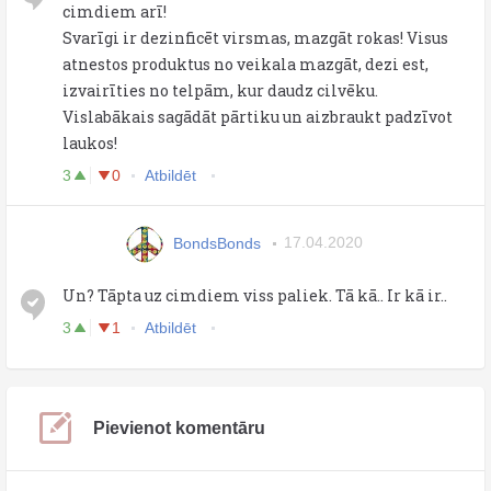
cimdiem arī!
Svarīgi ir dezinficēt virsmas, mazgāt rokas! Visus
atnestos produktus no veikala mazgāt, dezi est,
izvairīties no telpām, kur daudz cilvēku.
Vislabākais sagādāt pārtiku un aizbraukt padzīvot
laukos!
3
0
Atbildēt
BondsBonds
17.04.2020
Un? Tāpta uz cimdiem viss paliek. Tā kā.. Ir kā ir..
3
1
Atbildēt
Pievienot komentāru