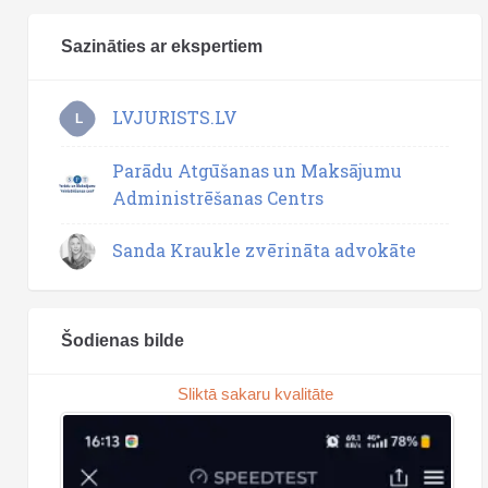
Sazināties ar ekspertiem
LVJURISTS.LV
L
Parādu Atgūšanas un Maksājumu
Administrēšanas Centrs
Sanda Kraukle zvērināta advokāte
Šodienas bilde
Sliktā sakaru kvalitāte