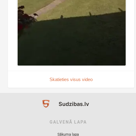
Skatieties visus video
Sudzibas.lv
GALVENĀ LAPA
Sākuma lapa