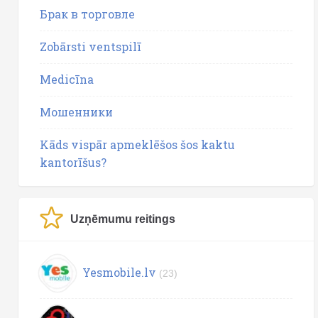
Брак в торговле
Zobārsti ventspilī
Medicīna
Мошенники
Kāds vispār apmeklēšos šos kaktu
kantorīšus?
Uzņēmumu reitings
Yesmobile.lv
(23)