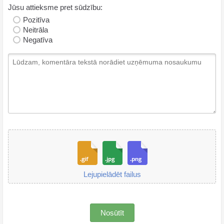
Jūsu attieksme pret sūdzību:
Pozitīva
Neitrāla
Negatīva
Lejupielādēt failus
Nosūtīt