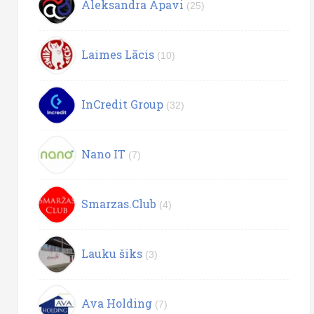
Aleksandra Apavi
(25)
Laimes Lācis
(10)
InCredit Group
(32)
Nano IT
(7)
Smarzas.Club
(4)
Lauku šiks
(3)
Ava Holding
(7)