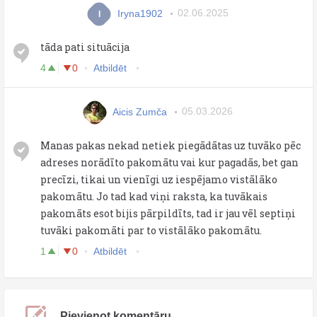
Iryna1902
02.06.2025
I
tāda pati situācija
4
0
Atbildēt
Aicis Zumča
05.03.2026
Manas pakas nekad netiek piegādātas uz tuvāko pēc
adreses norādīto pakomātu vai kur pagadās, bet gan
precīzi, tikai un vienīgi uz iespējamo vistālāko
pakomātu. Jo tad kad viņi raksta, ka tuvākais
pakomāts esot bijis pārpildīts, tad ir jau vēl septiņi
tuvāki pakomāti par to vistālāko pakomātu.
1
0
Atbildēt
Pievienot komentāru