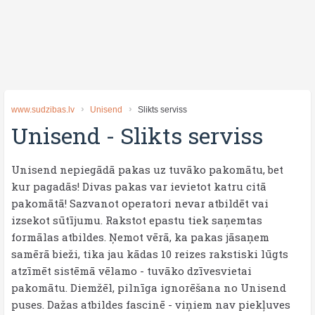
www.sudzibas.lv
Unisend
Slikts serviss
Unisend
-
Slikts serviss
Unisend nepiegādā pakas uz tuvāko pakomātu, bet
kur pagadās! Divas pakas var ievietot katru citā
pakomātā! Sazvanot operatori nevar atbildēt vai
izsekot sūtījumu. Rakstot epastu tiek saņemtas
formālas atbildes. Ņemot vērā, ka pakas jāsaņem
samērā bieži, tika jau kādas 10 reizes rakstiski lūgts
atzīmēt sistēmā vēlamo - tuvāko dzīvesvietai
pakomātu. Diemžēl, pilnīga ignorēšana no Unisend
puses. Dažas atbildes fascinē - viņiem nav piekļuves