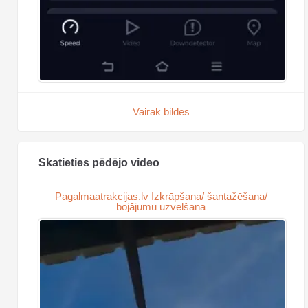
Vairāk bildes
Skatieties pēdējo video
Pagalmaatrakcijas.lv Izkrāpšana/ šantažēšana/
bojājumu uzvelšana