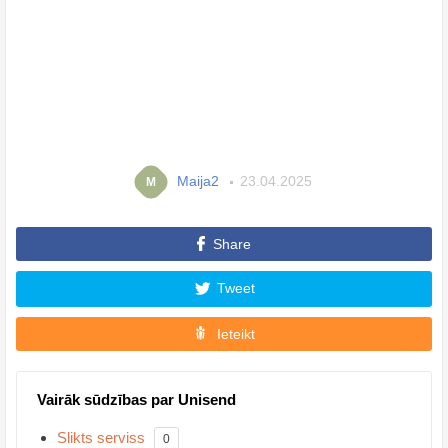
Maija2
23.04.2025
M
Share
Tweet
Ieteikt
Vairāk sūdzības par Unisend
Slikts serviss
0