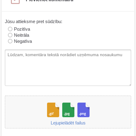
Jūsu attieksme pret sūdzību:
Pozitīva
Neitrāla
Negatīva
Lejupielādēt failus