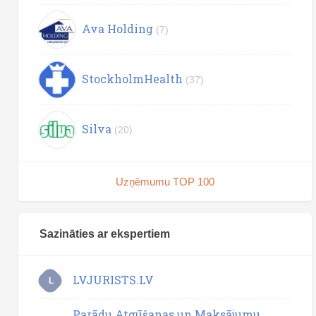
Ava Holding
(7)
StockholmHealth
(37)
Silva
(20)
Uzņēmumu TOP 100
Sazināties ar ekspertiem
LVJURISTS.LV
L
Parādu Atgūšanas un Maksājumu