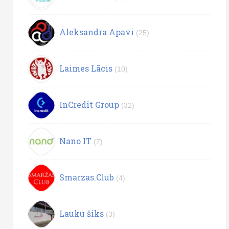
Aleksandra Apavi
(25)
Laimes Lācis
(10)
InCredit Group
(32)
Nano IT
(7)
Smarzas.Club
(4)
Lauku šiks
(3)