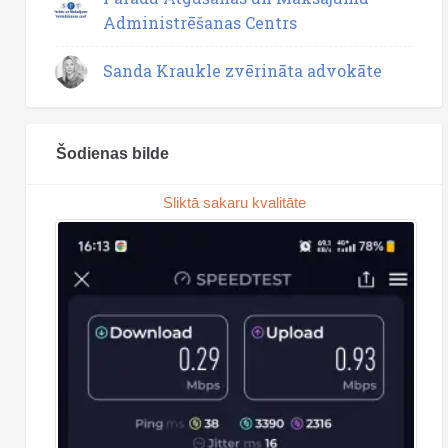
Administrēšanas Centrs
Sanda Kraukle zvērināta advokāte
Šodienas bilde
Sliktā sakaru kvalitāte