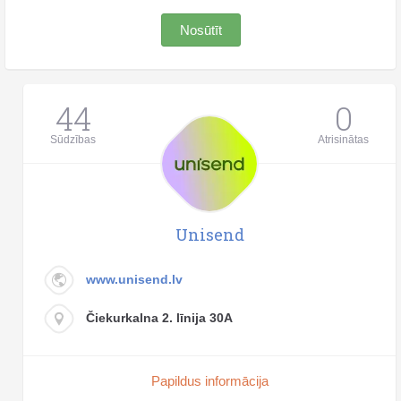
Nosūtīt
44
0
Sūdzības
Atrisinātas
Unisend
www.unisend.lv
Čiekurkalna 2. līnija 30A
Papildus informācija