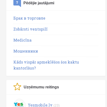
Pēdējie jautājumi
Брак в торговле
Zobārsti ventspilī
Medicīna
Мошенники
Kāds vispār apmeklēšos šos kaktu
kantorīšus?
Uzņēmumu reitings
Yesmobile.lv
(23)