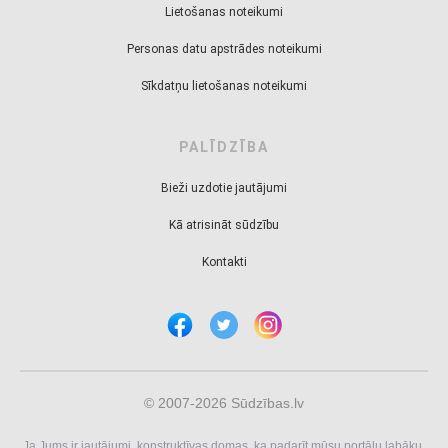
Lietošanas noteikumi
Personas datu apstrādes noteikumi
Sīkdatņu lietošanas noteikumi
PALĪDZĪBA
Bieži uzdotie jautājumi
Kā atrisināt sūdzību
Kontakti
© 2007-2026 Sūdzības.lv
Ja Jums ir jautājumi, konstruktīvas domas, ka padarīt mūsu portālu labāku,