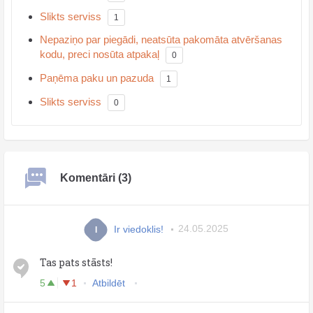
Slikts serviss
1
Nepaziņo par piegādi, neatsūta pakomāta atvēršanas
kodu, preci nosūta atpakaļ
0
Paņēma paku un pazuda
1
Slikts serviss
0
Komentāri (3)
Ir viedoklis!
24.05.2025
I
Tas pats stāsts!
5
1
Atbildēt