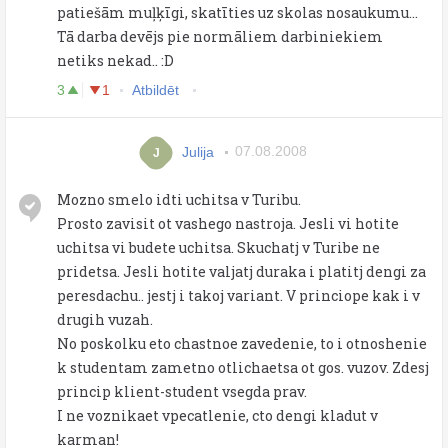
patiešām muļķīgi, skatīties uz skolas nosaukumu...
Tā darba devējs pie normāliem darbiniekiem
netiks nekad.. :D
3
1
Atbildēt
Julija
07.08.2008
J
Mozno smelo idti uchitsa v Turibu.
Prosto zavisit ot vashego nastroja. Jesli vi hotite
uchitsa vi budete uchitsa. Skuchatj v Turibe ne
pridetsa. Jesli hotite valjatj duraka i platitj dengi za
peresdachu.. jestj i takoj variant. V princiope kak i v
drugih vuzah.
No poskolku eto chastnoe zavedenie, to i otnoshenie
k studentam zametno otlichaetsa ot gos. vuzov. Zdesj
princip klient-student vsegda prav.
I ne voznikaet vpecatlenie, cto dengi kladut v
karman!