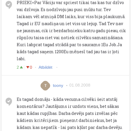
PRIEKI=Par Vāciju var spriest tikai tas kas tur dzīvo
vai dzīvoja. Es nodzīvoju jau pusi mūžu tur. Tev
laikam vēl atmiņā DM laiks, kur viss bija plaukumā.
Tagad ir EU naudiņa un iet viss uz lejup. Tad Tev nav
ne jausmas, cik ir bezdarbnieku katru gadu pieau, cik
rūpnīcu taisa ciet vai notiek cilvēku samazināšana.
Kuri labprat tagad strādā par to saucamo 1Eu Job.Ja
kāds tagad saņem 1200Eu mēnesī tad jau tas ir ļoti
labi.
2
0
Atbildēt
toony
01.08.2008
T
Es tagad domāju - kāda vecuma cilvēki šeit atstāj
komentārus? Jautājums ir uzdots viens, bet sākas
kaut kādas rupjības. Darba devējs pats izvēlas pēc
kādiem kritērijiem pieņemt darbiniekus, bet ja
kādam kas nepatīk - lai pats kļūst par darba devēju.