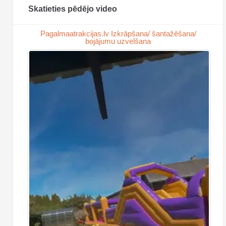
Skatieties pēdējo video
Pagalmaatrakcijas.lv Izkrāpšana/ šantažēšana/
bojājumu uzvelšana