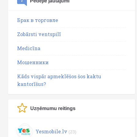
Pēdējie jautājumi
Брак в торговле
Zobārsti ventspilī
Medicīna
Мошенники
Kāds vispār apmeklēšos šos kaktu
kantorīšus?
Uzņēmumu reitings
Yesmobile.lv
(23)