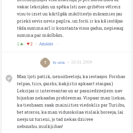
vakar lekcijām un spēka īsti nav..gribētos vēlreiz
visu to iziet un kārtīgāk mācīties!jo mācamies jau
priekš sevis nevis papīra...un forši ir ka kā iestājas
tāda summa arī ir konstanta visus gadus, nepieaug
summa par mācībām..
1
2
Atbildēt
to una
15.01.2009
T
Man ljoti patiik, nenozheeloju, ka iestaajos. Forshas
telpas, tiirs, gaishs, kakjiitis apkaart staigaa:)
Lekcijas ir interesantas un ar pasniedzzejiem nav
bijushas nekaadas probleemas. Vispaar man liekas,
ka tieshaam saak mainiities viedoklis par Turiibu,
bet atceros, ka man vidusskolaa vislaik boreeja, lai
neeju uz turieni, jo tad nekas dziivee
nebuushu..mulkjiibas!