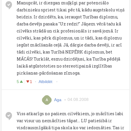
Manuprāt, ir diezgan muļķīgi par potenciālo
darbinieku spriest tikai pēc tā, kādu augstskolu viņš
beidzis. Ir dzirdēts, ka, ieraugot Turības diplomu,
darba devējs pasaka "Uz redzi!" Jāņem vērā taču kā
cilvēks strādā un cik profesionāls ir savā jomā. Ir
cilvēki, kas pērk diplomus, un ir tādi, kas diplomu
iegūst mācīšanās ceļā. Jā, dārgie darba devēji, ir arī
tādi cilvēki, kas Turībā NEPĒRK diplomus, bet
MĀCĀS! Turklāt, esmu dzirdējusi, ka Turība pēdējā
laikā atgūstototies no stereotipainā izglītības
pirkšanas-pārdošanas zīmoga.
5
1
Atbildēt
Aga
04.08.2008
A
Viss atkarīgs no pašiem cilvēkiem, jo mācīties labi
var visur un nemācīties tāpat... LU patiešibā ir
visdrausmīgākā tipa skola ko var iedomāties. Tas ir