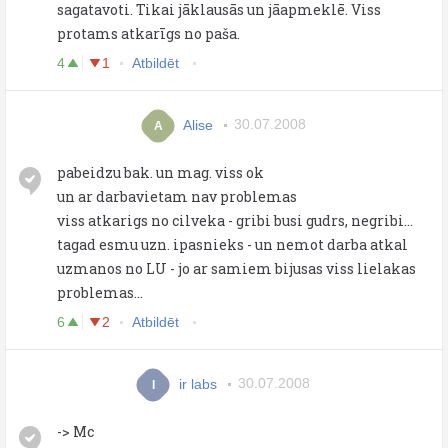
sagatavoti. Tikai jāklausās un jāapmeklē. Viss
protams atkarīgs no paša.
4
1
Atbildēt
Alise
30.07.2008
A
pabeidzu bak. un mag. viss ok
un ar darbavietam nav problemas
viss atkarigs no cilveka - gribi busi gudrs, negribi...
tagad esmu uzn. ipasnieks - un nemot darba atkal
uzmanos no LU - jo ar samiem bijusas viss lielakas
problemas...
6
2
Atbildēt
ir labs
30.07.2008
I
-> Mc