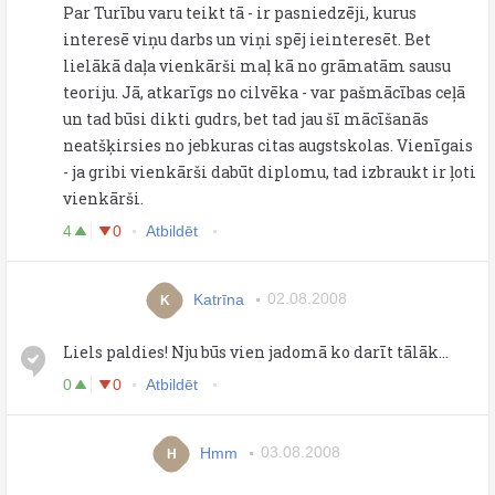
Par Turību varu teikt tā - ir pasniedzēji, kurus
interesē viņu darbs un viņi spēj ieinteresēt. Bet
lielākā daļa vienkārši maļ kā no grāmatām sausu
teoriju. Jā, atkarīgs no cilvēka - var pašmācības ceļā
un tad būsi dikti gudrs, bet tad jau šī mācīšanās
neatšķirsies no jebkuras citas augstskolas. Vienīgais
- ja gribi vienkārši dabūt diplomu, tad izbraukt ir ļoti
vienkārši.
4
0
Atbildēt
Katrīna
02.08.2008
K
Liels paldies! Nju būs vien jadomā ko darīt tālāk...
0
0
Atbildēt
Hmm
03.08.2008
H