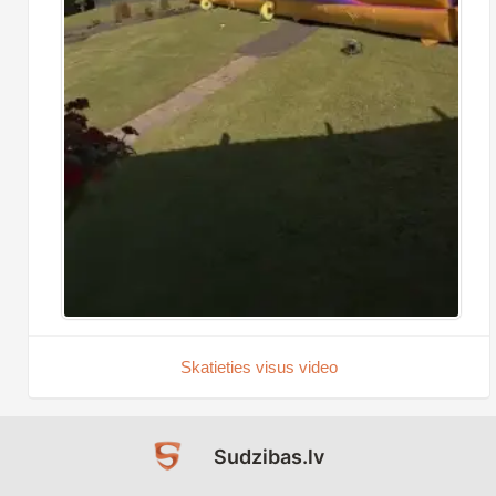
Skatieties visus video
Sudzibas.lv