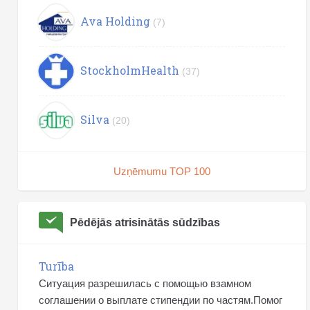
Ava Holding
(7)
StockholmHealth
(37)
Silva
(20)
Uzņēmumu TOP 100
Pēdējās atrisinātās sūdzības
Turība
Ситуация разрешилась с помощью взамном
соглашении о выплате стипендии по частям.Помог