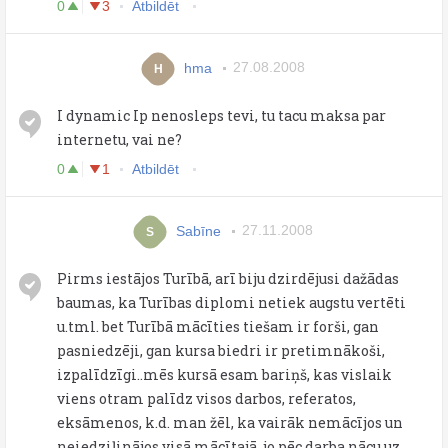
0
3
Atbildēt
hma
27.08.2008
H
I dynamic Ip nenosleps tevi, tu tacu maksa par
internetu, vai ne?
0
1
Atbildēt
Sabīne
27.11.2008
S
Pirms iestājos Turībā, arī biju dzirdējusi dažādas
baumas, ka Turības diplomi netiek augstu vertēti
u.tml. bet Turībā mācīties tiešam ir forši, gan
pasniedzēji, gan kursa biedri ir pretimnākoši,
izpalīdzīgi..mēs kursā esam bariņš, kas vislaik
viens otram palīdz visos darbos, referatos,
eksāmenos, k.d. man žēl, ka vairāk nemācījos un
neiedziļinājos visā mācītajā, jo pēc darba nācu uz