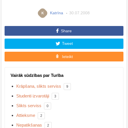
Katrīna
30.07.2008
K
Share
Tweet
Ieteikt
Vairāk sūdzības par Turība
Krāpšana, slikts serviss
9
Studenti izvarotāji
3
Slikts serviss
0
Attieksme
2
Nepatikšanas
2