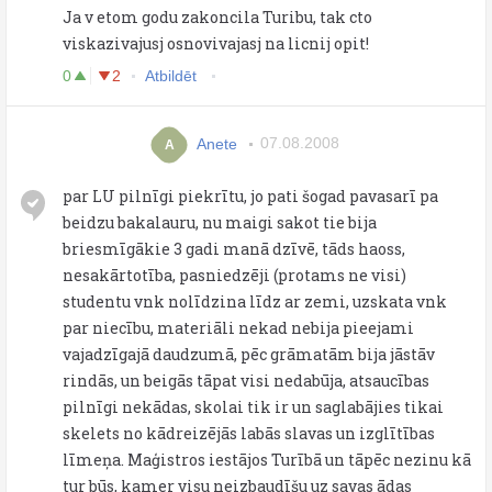
Ja v etom godu zakoncila Turibu, tak cto
viskazivajusj osnovivajasj na licnij opit!
0
2
Atbildēt
Anete
07.08.2008
A
par LU pilnīgi piekrītu, jo pati šogad pavasarī pa
beidzu bakalauru, nu maigi sakot tie bija
briesmīgākie 3 gadi manā dzīvē, tāds haoss,
nesakārtotība, pasniedzēji (protams ne visi)
studentu vnk nolīdzina līdz ar zemi, uzskata vnk
par niecību, materiāli nekad nebija pieejami
vajadzīgajā daudzumā, pēc grāmatām bija jāstāv
rindās, un beigās tāpat visi nedabūja, atsaucības
pilnīgi nekādas, skolai tik ir un saglabājies tikai
skelets no kādreizējās labās slavas un izglītības
līmeņa. Maģistros iestājos Turībā un tāpēc nezinu kā
tur būs, kamer visu neizbaudīšu uz savas ādas