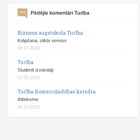
Pēdējie komentāri Turība
Biznesa augstskola Turība
Krāpšana, slikts serviss
28.07.2025
Turība
Studenti izvarotāji
27.05.2024
Turība Komercdarbības katedra
Attieksme
05.12.2022