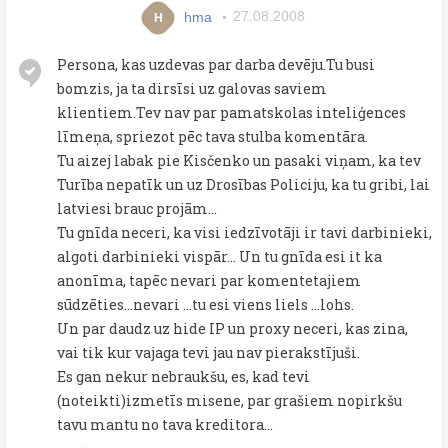
hma
27.08.2008
H
Persona, kas uzdevas par darba devēju.Tu busi
bomzis, ja ta dirsīsi uz galovas saviem
klientiem.Tev nav par pamatskolas inteliģences
līmeņa, spriezot pēc tava stulba komentāra.
Tu aizej labak pie Kisčenko un pasaki viņam, ka tev
Turība nepatīk un uz Drosības Policiju, ka tu gribi, lai
latviesi brauc projām...
Tu gnīda neceri, ka visi iedzīvotāji ir tavi darbinieki,
algoti darbinieki vispār... Un tu gnīda esi it ka
anonīma, tapēc nevari par komentetajiem
sūdzēties...nevari ...tu esi viens liels ...lohs.
Un par daudz uz hide IP un proxy neceri, kas zina,
vai tik kur vajaga tevi jau nav pierakstījuši.
Es gan nekur nebraukšu, es, kad tevi
(noteikti)izmetīs misene, par grašiem nopirkšu
tavu mantu no tava kreditora...