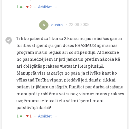
1
2
Atbildēt
austra
22.08.2008
A
Tikko pabeidzu 1.kursu 2.kursu nu jau mācīšos gan ar
turības stipendiju, gan dosos ERASMUS apmainas
programmā un iegūšu arī šo stipendiju. Attieksme
no pasniedzējiem ir ļoti jauka un pretīmnākoša kā
arī obligātās prakses vietas ir liels plusiņš.
Manuprāt viss atkarīgs no paša, ja cilvēks kaut ko
vēlas tad Turība viņam piedāvā ļoti daudz, tikkai
pašam ir jādara un jāgrib. Runājot par darba atrašanu
manuprāt problēmu vairs nav, vismaz mans prakses
uzņēmums izteica lielu vēlmi 'ņemt mani
patstāvīgā darbā!
1
1
Atbildēt