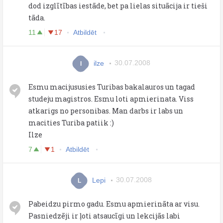
dod izglītības iestāde, bet pa lielas situācija ir tieši
tāda.
11
17
Atbildēt
ilze
30.07.2008
I
Esmu macijususies Turibas bakalauros un tagad
studeju magistros. Esmu loti apmierinata. Viss
atkarigs no personibas. Man darbs ir labs un
macities Turiba patiik :)
Ilze
7
1
Atbildēt
Lepi
30.07.2008
L
Pabeidzu pirmo gadu. Esmu apmierināta ar visu.
Pasniedzēji ir ļoti atsaucīgi un lekcijās labi