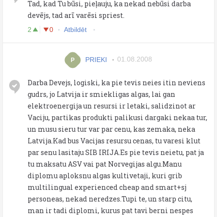
Tad, kad Tu būsi, pieļauju, ka nekad nebūsi darba
devējs, tad arī varēsi spriest.
2
0
Atbildēt
PRIEKI
01.08.2008
P
Darba Devejs, logiski, ka pie tevis neies itin neviens
gudrs, jo Latvija ir smiekligas algas, lai gan
elektroenergija un resursi ir letaki, salidzinot ar
Vaciju, partikas produkti palikusi dargaki nekaa tur,
un musu sieru tur var par cenu, kas zemaka, neka
Latvija.Kad bus Vacijas resursu cenas, tu varesi klut
par senu lasitaju SIB IRIJA.Es pie tevis neietu, pat ja
tu maksatu ASV vai pat Norvegijas algu.Manu
diplomu aploksnu algas kultivetaji, kuri grib
multilingual experienced cheap and smart+sj
personeas, nekad neredzes.Tupi te, un starp citu,
man ir tadi diplomi, kurus pat tavi berni nespes