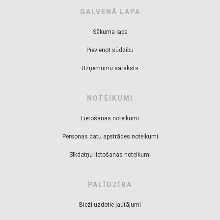
GALVENĀ LAPA
Sākuma lapa
Pievienot sūdzību
Uzņēmumu saraksts
NOTEIKUMI
Lietošanas noteikumi
Personas datu apstrādes noteikumi
Sīkdatņu lietošanas noteikumi
PALĪDZĪBA
Bieži uzdotie jautājumi