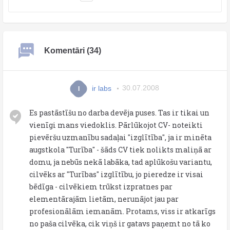
Komentāri (34)
ir labs
30.07.2008
I
Es pastāstīšu no darba devēja puses. Tas ir tikai un
vienīgi mans viedoklis. Pārlūkojot CV- noteikti
pievēršu uzmanību sadaļai "izglītība", ja ir minēta
augstkola "Turība" - šāds CV tiek nolikts maliņā ar
domu, ja nebūs nekā labāka, tad aplūkošu variantu,
cilvēks ar "Turības" izglītību, jo pieredze ir visai
bēdīga - cilvēkiem trūkst izpratnes par
elementārajām lietām, nerunājot jau par
profesionālām iemanām. Protams, viss ir atkarīgs
no paša cilvēka, cik viņš ir gatavs paņemt no tā ko