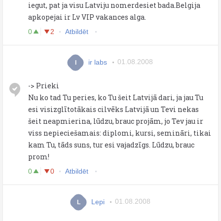
iegut, pat ja visu Latviju nomerdesiet bada.Belgija
apkopejai ir Lv VIP vakances alga.
0
2
Atbildēt
ir labs
01.08.2008
I
-> Prieki
Nu ko tad Tu peries, ko Tu šeit Latvijā dari, ja jau Tu
esi visizglītotākais cilvēks Latvijā un Tevi nekas
šeit neapmierina, lūdzu, brauc projām, jo Tev jau ir
viss nepieciešamais: diplomi, kursi, semināri, tikai
kam Tu, tāds suns, tur esi vajadzīgs. Lūdzu, brauc
prom!
0
0
Atbildēt
Lepi
01.08.2008
L