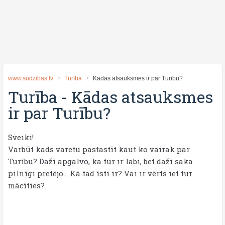
www.sudzibas.lv
Turība
Kādas atsauksmes ir par Turību?
Turība
-
Kādas atsauksmes
ir par Turību?
Sveiki!
Varbūt kads varetu pastastīt kaut ko vairak par
Turību? Daži apgalvo, ka tur ir labi, bet daži saka
pilnīgi pretējo... Kā tad īsti ir? Vai ir vērts iet tur
mācīties?