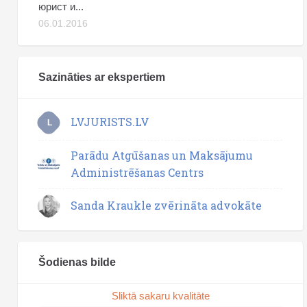
юрист и...
06.01.2016
Sazināties ar ekspertiem
LVJURISTS.LV
L
Parādu Atgūšanas un Maksājumu
Administrēšanas Centrs
Sanda Kraukle zvērināta advokāte
Šodienas bilde
Sliktā sakaru kvalitāte