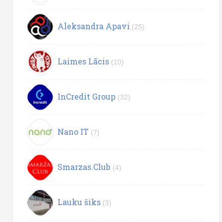
Aleksandra Apavi
(25)
Laimes Lācis
(10)
InCredit Group
(32)
Nano IT
(7)
Smarzas.Club
(4)
Lauku šiks
(3)