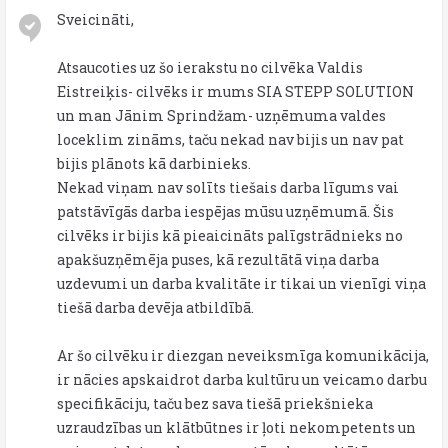
Sveicināti,
Atsaucoties uz šo ierakstu no cilvēka Valdis
Eistreiķis- cilvēks ir mums SIA STEPP SOLUTION
un man Jānim Sprindžam- uzņēmuma valdes
loceklim zināms, taču nekad nav bijis un nav pat
bijis plānots kā darbinieks.
Nekad viņam nav solīts tiešais darba līgums vai
patstāvīgās darba iespējas mūsu uzņēmumā. Šis
cilvēks ir bijis kā pieaicināts palīgstrādnieks no
apakšuzņēmēja puses, kā rezultātā viņa darba
uzdevumi un darba kvalitāte ir tikai un vienīgi viņa
tiešā darba devēja atbildībā.
Ar šo cilvēku ir diezgan neveiksmīga komunikācija,
ir nācies apskaidrot darba kultūru un veicamo darbu
specifikāciju, taču bez sava tiešā priekšnieka
uzraudzības un klātbūtnes ir ļoti nekompetents un