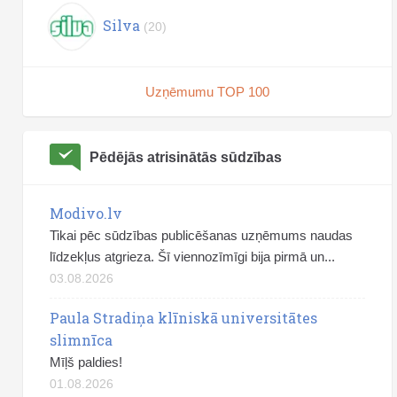
Silva
(20)
Uzņēmumu TOP 100
Pēdējās atrisinātās sūdzības
Modivo.lv
Tikai pēc sūdzības publicēšanas uzņēmums naudas
līdzekļus atgrieza. Šī viennozīmīgi bija pirmā un...
03.08.2026
Paula Stradiņa klīniskā universitātes
slimnīca
Mīļš paldies!
01.08.2026