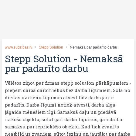
www.sudzibas.lv
Stepp Solution
Nemaksā par padarīto darbu
Stepp Solution
-
Nemaksā
par padarīto darbu
Vēlētos ziņot par firmas stepp solution pārkāpumiem -
pieņem darbā darbiniekus bez darba līgumiem, Sola no
dienas uz dienu līgumus atvest līdz darbs jau ir
padarīts. Darba līgumi netiek atvesti, darba alga
jāgaida mēnešiem ilgi. Samaksā daļu un piedāvā
nākošo objektu, solot gan darba līgumus, gan darba
samaksu par iepriekšējo objektu. Kad tiek zvanīts
neatbild uz zvaniem, sūtot īsziņu un jautājot par darba