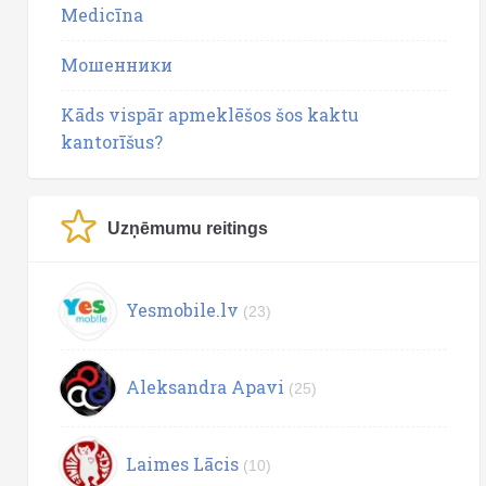
Medicīna
Мошенники
Kāds vispār apmeklēšos šos kaktu
kantorīšus?
Uzņēmumu reitings
Yesmobile.lv
(23)
Aleksandra Apavi
(25)
Laimes Lācis
(10)