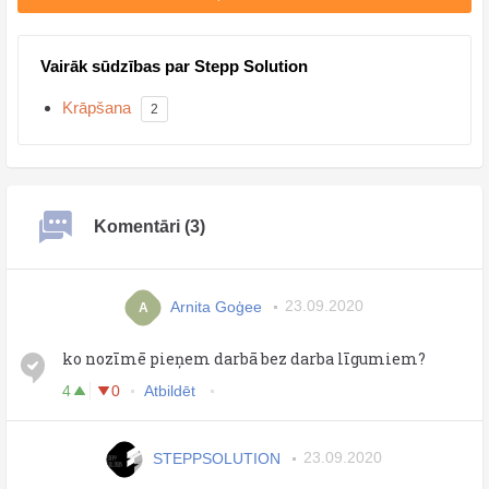
Vairāk sūdzības par Stepp Solution
Krāpšana
2
Komentāri (3)
Arnita Goģee
23.09.2020
A
ko nozīmē pieņem darbā bez darba līgumiem?
4
0
Atbildēt
STEPPSOLUTION
23.09.2020