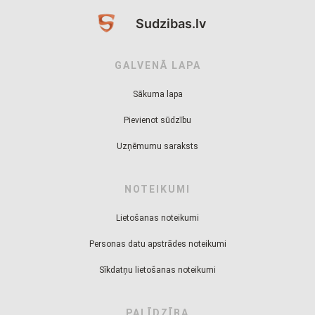
Sudzibas.lv
GALVENĀ LAPA
Sākuma lapa
Pievienot sūdzību
Uzņēmumu saraksts
NOTEIKUMI
Lietošanas noteikumi
Personas datu apstrādes noteikumi
Sīkdatņu lietošanas noteikumi
PALĪDZĪBA