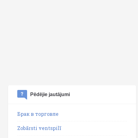
Pēdējie jautājumi
Брак в торговле
Zobārsti ventspilī