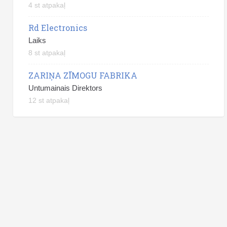
4 st atpakaļ
Rd Electronics
Laiks
8 st atpakaļ
ZARIŅA ZĪMOGU FABRIKA
Untumainais Direktors
12 st atpakaļ