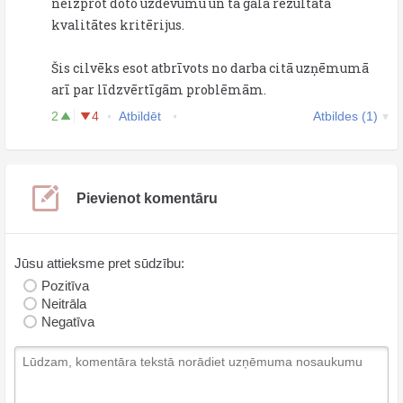
neizprot doto uzdevumu un tā gala rezultātā
kvalitātes kritērijus.
Šis cilvēks esot atbrīvots no darba citā uzņēmumā
arī par līdzvērtīgām problēmām.
2
4
Atbildēt
Atbildes (1)
Pievienot komentāru
Jūsu attieksme pret sūdzību:
Pozitīva
Neitrāla
Negatīva