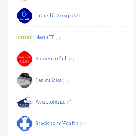
InCredit Group
(32)
Nano IT
(7)
Smarzas.Club
(4)
Lauku šiks
(3)
Ava Holding
(7)
StockholmHealth
(37)