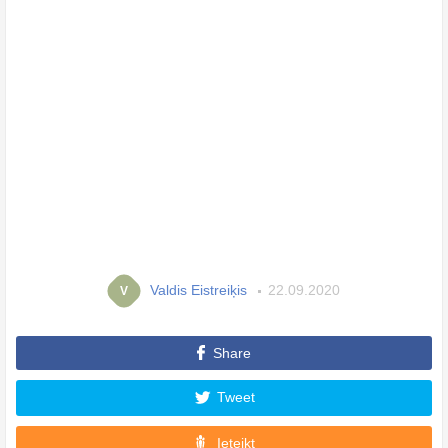
Valdis Eistreiķis
22.09.2020
V
Share
Tweet
Ieteikt