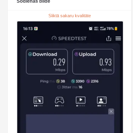
Šodienas bilde
Sliktā sakaru kvalitāte