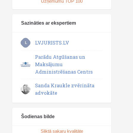
Uzņēmumu TOP 100
Sazināties ar ekspertiem
LVJURISTS.LV
L
Parādu Atgūšanas un
Maksājumu
Administrēšanas Centrs
Sanda Kraukle zvērināta
advokāte
Šodienas bilde
Sliktā sakaru kvalitāte