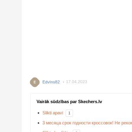
Edvīns82
17.04.2023
E
Vairāk sūdzības par Skechers.lv
Slikti apavi
1
3 месяца срок годности кроссовок! Не реко