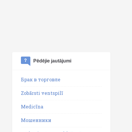
Pēdējie jautājumi
Брак в торговле
Zobārsti ventspilī
Medicīna
Мошенники