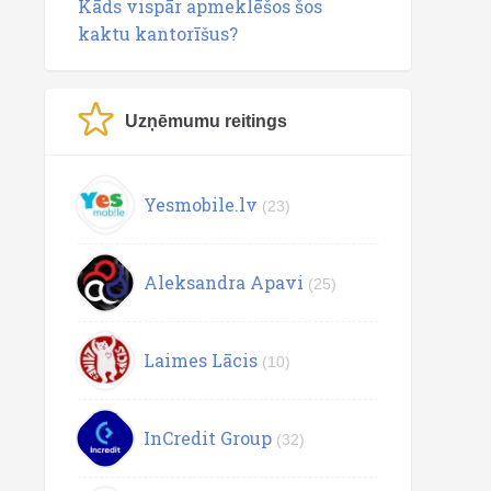
Kāds vispār apmeklēšos šos
kaktu kantorīšus?
Uzņēmumu reitings
Yesmobile.lv
(23)
Aleksandra Apavi
(25)
Laimes Lācis
(10)
InCredit Group
(32)