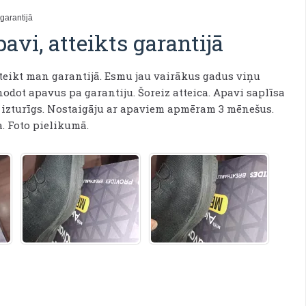
 garantijā
pavi, atteikts garantijā
eikt man garantijā. Esmu jau vairākus gadus viņu
odot apavus pa garantiju. Šoreiz atteica. Apavi saplīsa
v izturīgs. Nostaigāju ar apaviem apmēram 3 mēnešus.
. Foto pielikumā.