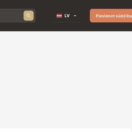
LV
Pievienot sūdzīb