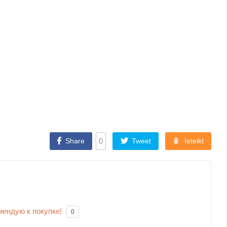
Share
0
Tweet
Ieteikt
мендую к покупке!
0