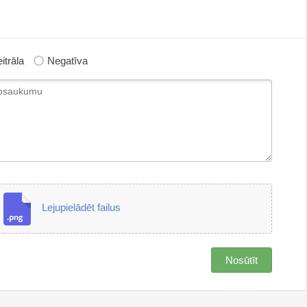
itrāla
Negatīva
Lejupielādēt failus
Nosūtīt