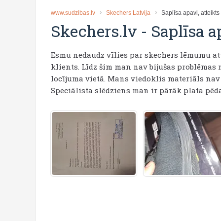
www.sudzibas.lv
Skechers Latvija
Saplīsa apavi, atteikts
Skechers.lv
-
Saplīsa a
Esmu nedaudz vīlies par skechers lēmumu att
klients. Līdz šim man nav bijušas problēmas n
locījuma vietā. Mans viedoklis materiāls na
Speciālista slēdziens man ir pārāk plata pēda