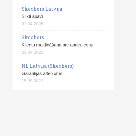
Skechers Latvija
Slikti apavi
01.04.2026
Skechers
Klientu maldināšana par apavu cenu
23.04.2022
NL Latvija (Skechers)
Garantijas atteikums
15.09.2021