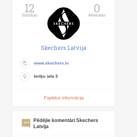
12
0
Sūdzības
Atrisinātas
Skechers Latvija
www.skechers.lv
Ieriķu iela 3
Papildus informācija
Pēdējie komentāri Skechers
Latvija