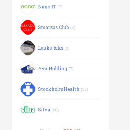
Nano IT
(7)
Smarzas.Club
(4)
Lauku šiks
(3)
Ava Holding
(7)
StockholmHealth
(37)
Silva
(20)