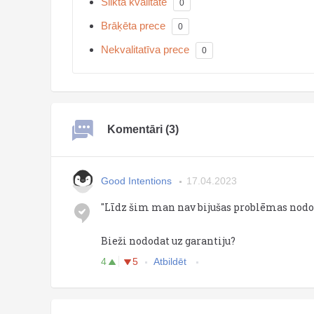
Slikta kvalitāte
0
Brāķēta prece
0
Nekvalitatīva prece
0
Komentāri (3)
Good Intentions
17.04.2023
"Līdz šim man nav bijušas problēmas nodot 
Bieži nododat uz garantiju?
4
5
Atbildēt