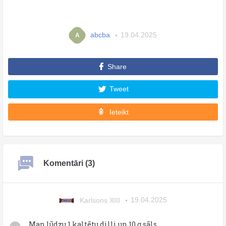
abcba
19.04.2025
A
Share
Tweet
Ieteikt
Komentāri (3)
Karlsons XIII
19.04.2025
Man lūdzu 1 kaltētu dilli un 10 g sāls