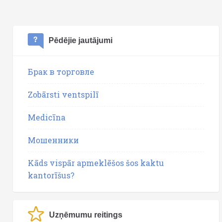
Pēdējie jautājumi
Брак в торговле
Zobārsti ventspilī
Medicīna
Мошенники
Kāds vispār apmeklēšos šos kaktu
kantorīšus?
Uzņēmumu reitings