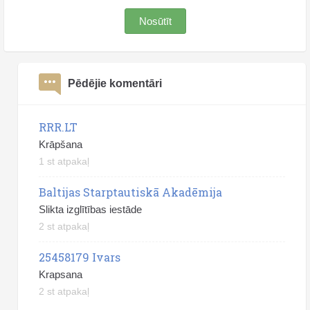
Nosūtīt
Pēdējie komentāri
RRR.LT
Krāpšana
1 st atpakaļ
Baltijas Starptautiskā Akadēmija
Slikta izglītības iestāde
2 st atpakaļ
25458179 Ivars
Krapsana
2 st atpakaļ