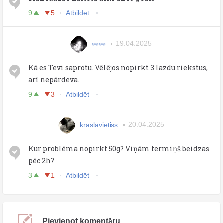
9
5
Atbildēt
👀👀
19.04.2025
Kā es Tevi saprotu. Vēlējos nopirkt 3 lazdu riekstus,
arī nepārdeva.
9
3
Atbildēt
krāslavietiss
20.04.2025
Kur problēma nopirkt 50g? Viņām termiņš beidzas
pēc 2h?
3
1
Atbildēt
Pievienot komentāru