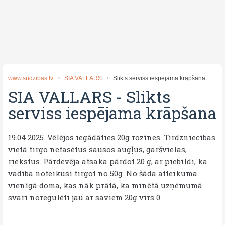
www.sudzibas.lv
SIA VALLARS
Slikts serviss iespējama krāpšana
SIA VALLARS
-
Slikts
serviss iespējama krāpšana
19.04.2025. Vēlējos iegādāties 20g rozīnes. Tirdzniecības
vietā tirgo nefasētus sausos augļus, garšvielas,
riekstus. Pārdevēja atsaka pārdot 20 g, ar piebildi, ka
vadība noteikusi tirgot no 50g. No šāda atteikuma
vienīgā doma, kas nāk prātā, ka minētā uzņēmumā
svari noregulēti jau ar saviem 20g virs 0.