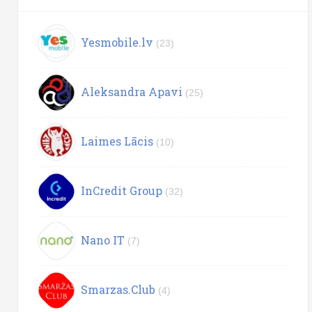
Yesmobile.lv
(23)
Aleksandra Apavi
(25)
Laimes Lācis
(10)
InCredit Group
(32)
Nano IT
(7)
Smarzas.Club
(4)