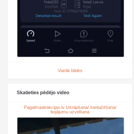
Vairāk bildes
Skatieties pēdējo video
Pagalmaatrakcijas.lv Izkrāpšana/ šantažēšana/
bojājumu uzvelšana