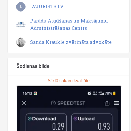
LVJURISTS.LV
L
Parādu Atgūšanas un Maksājumu
Administrēšanas Centrs
Sanda Kraukle zvērināta advokāte
Šodienas bilde
Sliktā sakaru kvalitāte