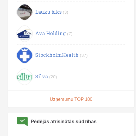
Lauku šiks
(3)
Ava Holding
(7)
StockholmHealth
(37)
Silva
(20)
Uzņēmumu TOP 100
Pēdējās atrisinātās sūdzības