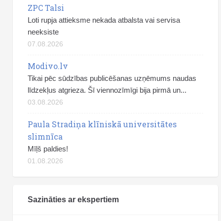
ZPC Talsi
Loti rupja attieksme nekada atbalsta vai servisa
neeksiste
07.08.2026
Modivo.lv
Tikai pēc sūdzības publicēšanas uzņēmums naudas
līdzekļus atgrieza. Šī viennozīmīgi bija pirmā un...
03.08.2026
Paula Stradiņa klīniskā universitātes
slimnīca
Mīļš paldies!
01.08.2026
Sazināties ar ekspertiem