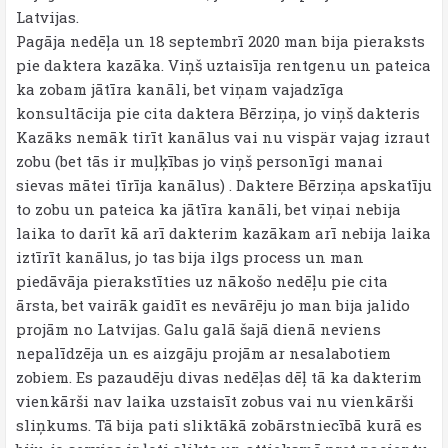
Latvijas.
Pagāja nedēļa un 18 septembrī 2020 man bija pieraksts
pie daktera kazāka. Viņš uztaisīja rentgenu un pateica
ka zobam jātīra kanāli, bet viņam vajadzīga
konsultācija pie cita daktera Bērziņa, jo viņš dakteris
Kazāks nemāk tirīt kanālus vai nu vispär vajag izraut
zobu (bet tās ir muļķības jo viņš personīgi manai
sievas mātei tīrīja kanālus) . Daktere Bērziņa apskatīju
to zobu un pateica ka jātīra kanāli, bet viņai nebija
laika to darīt kā arī dakterim kazākam arī nebija laika
iztīrīt kanālus, jo tas bija ilgs process un man
piedāvāja pierakstīties uz nākošo nedēļu pie cita
ārsta, bet vairāk gaidīt es nevārēju jo man bija jalido
projām no Latvijas. Galu galā šajā dienā neviens
nepalīdzēja un es aizgāju projām ar nesalabotiem
zobiem. Es pazaudēju divas nedēļas dēļ tā ka dakterim
vienkārši nav laika uzstaisīt zobus vai nu vienkārši
sliņkums. Tā bija pati sliktākā zobārstniecībā kurā es