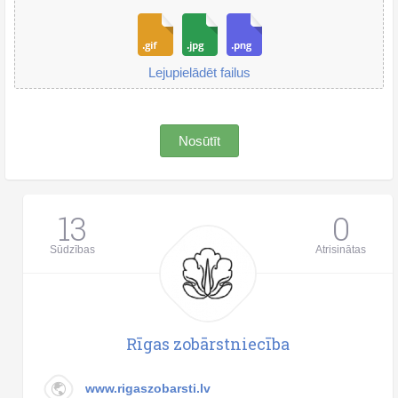
Lejupielādēt failus
Nosūtīt
13
0
Sūdzības
Atrisinātas
Rīgas zobārstniecība
www.rigaszobarsti.lv