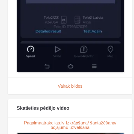
Vairāk bildes
Skatieties pēdējo video
Pagalmaatrakcijas.lv Izkrāpšana/ šantažēšana/
bojājumu uzvelšana