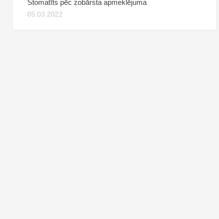
Stomatīts pēc zobārsta apmeklējuma
05.03.2022