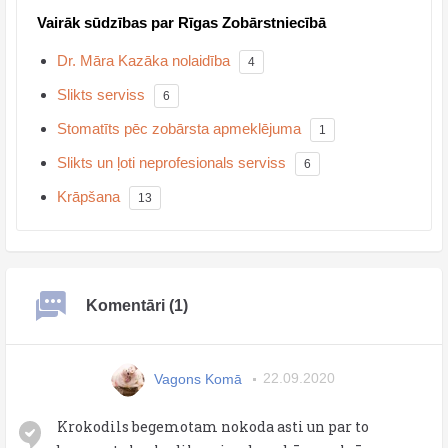
Vairāk sūdzības par Rīgas Zobārstniecībā
Dr. Māra Kazāka nolaidība
4
Slikts serviss
6
Stomatīts pēc zobārsta apmeklējuma
1
Slikts un ļoti neprofesionals serviss
6
Krāpšana
13
Komentāri (1)
Vagons Komā
22.09.2020
Krokodils begemotam nokoda asti un par to