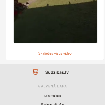
Skatieties visus video
Sudzibas.lv
GALVENĀ LAPA
Sākuma lapa
Pievienot sūdzību