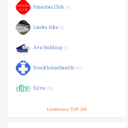
Smarzas.Club
(4)
Lauku šiks
(3)
Ava Holding
(7)
StockholmHealth
(37)
Silva
(20)
Uzņēmumu TOP 100