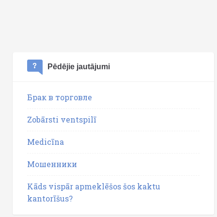
Pēdējie jautājumi
Брак в торговле
Zobārsti ventspilī
Medicīna
Мошенники
Kāds vispār apmeklēšos šos kaktu
kantorīšus?