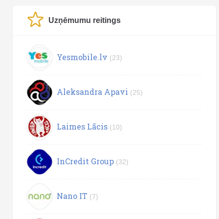
Uzņēmumu reitings
Yesmobile.lv
(23)
Aleksandra Apavi
(25)
Laimes Lācis
(10)
InCredit Group
(32)
Nano IT
(7)