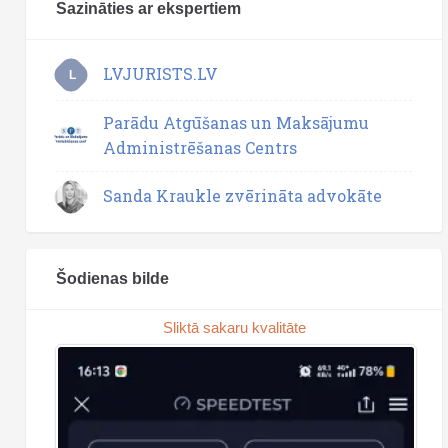
Sazināties ar ekspertiem
LVJURISTS.LV
L
Parādu Atgūšanas un Maksājumu
Administrēšanas Centrs
Sanda Kraukle zvērināta advokāte
Šodienas bilde
Sliktā sakaru kvalitāte