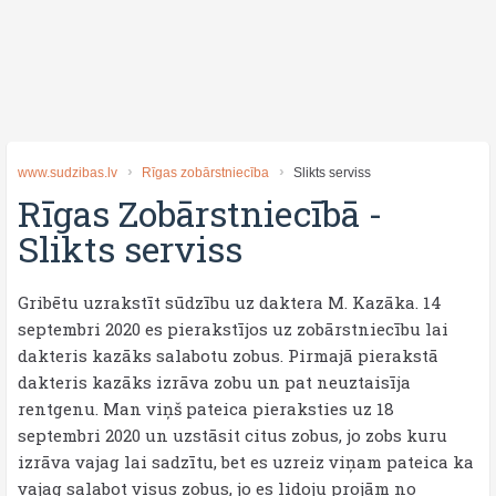
www.sudzibas.lv
Rīgas zobārstniecība
Slikts serviss
Rīgas Zobārstniecībā
-
Slikts serviss
Gribētu uzrakstīt sūdzību uz daktera M. Kazāka. 14
septembri 2020 es pierakstījos uz zobārstniecību lai
dakteris kazāks salabotu zobus. Pirmajā pierakstā
dakteris kazāks izrāva zobu un pat neuztaisīja
rentgenu. Man viņš pateica pieraksties uz 18
septembri 2020 un uzstāsit citus zobus, jo zobs kuru
izrāva vajag lai sadzītu, bet es uzreiz viņam pateica ka
vajag salabot visus zobus, jo es lidoju projām no