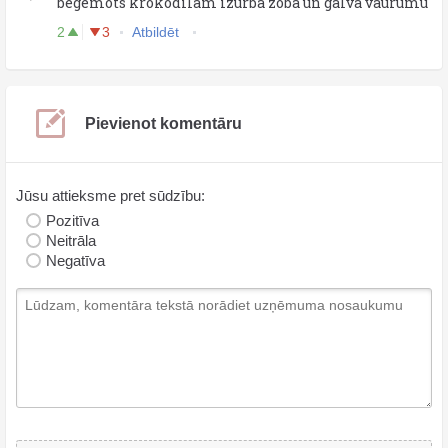
begemots krokodilam izurba zobā un galvā vaurumu
2
3
Atbildēt
Pievienot komentāru
Jūsu attieksme pret sūdzību:
Pozitīva
Neitrāla
Negatīva