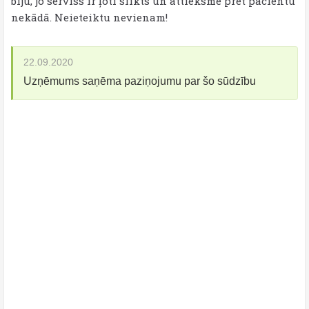
biju, jo serviss ir ļoti slikts un attieksmē pret pacientu
nekādā. Neieteiktu nevienam!
22.09.2020
Uzņēmums saņēma paziņojumu par šo sūdzību