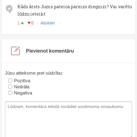
Kāds ārsts Jums pateica pareizo diegnizi? Vai varētu
lūdzu ieteikt
1
0
Atbildēt
Pievienot komentāru
Jūsu attieksme pret sūdzību:
Pozitīva
Neitrāla
Negatīva