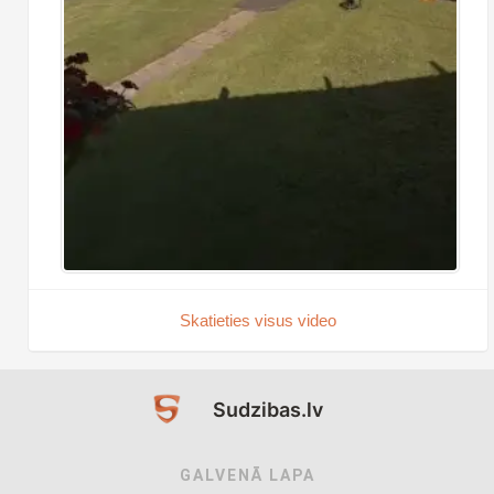
Skatieties visus video
Sudzibas.lv
GALVENĀ LAPA