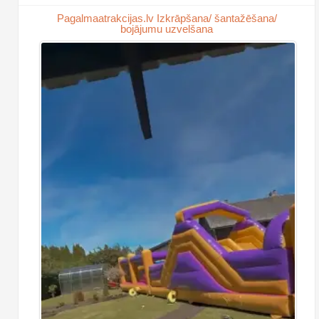
Pagalmaatrakcijas.lv Izkrāpšana/ šantažēšana/
bojājumu uzvelšana