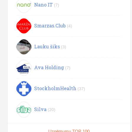
Nano IT
(7)
Smarzas.Club
(4)
Lauku šiks
(3)
Ava Holding
(7)
StockholmHealth
(37)
Silva
(20)
Uzņēmumu TOP 100