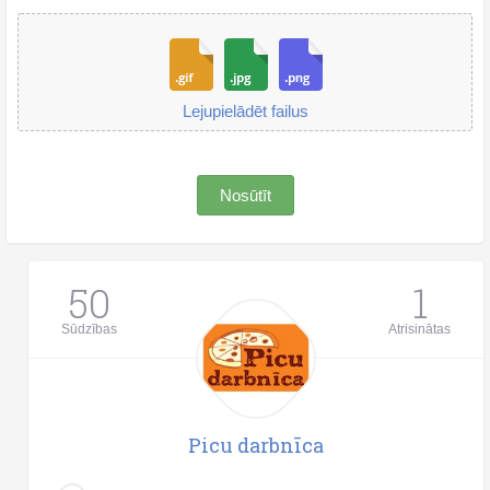
Lejupielādēt failus
Nosūtīt
50
1
Sūdzības
Atrisinātas
Picu darbnīca