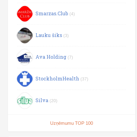
Smarzas.Club
(4)
Lauku šiks
(3)
Ava Holding
(7)
StockholmHealth
(37)
Silva
(20)
Uzņēmumu TOP 100