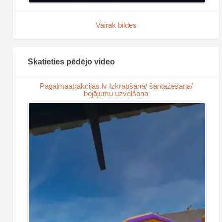
Vairāk bildes
Skatieties pēdējo video
Pagalmaatrakcijas.lv Izkrāpšana/ šantažēšana/
bojājumu uzvelšana