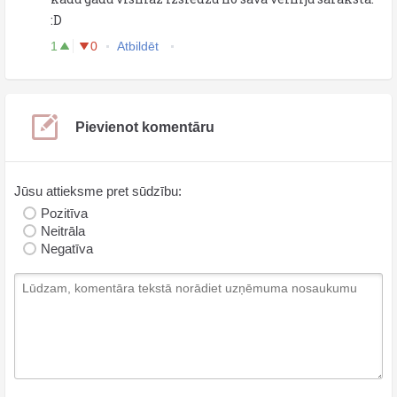
:D
1
0
Atbildēt
Pievienot komentāru
Jūsu attieksme pret sūdzību:
Pozitīva
Neitrāla
Negatīva