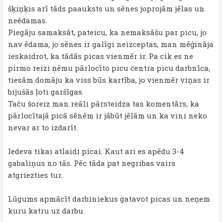
šķiņķis arī tāds paauksts un sēnes joprojām jēlas un
neēdamas.
Piegāju samaksāt, pateicu, ka nemaksāšu par picu, jo
nav ēdama, jo sēnes ir galīgi neizceptas, man mēģināja
ieskaidrot, ka tādās picas vienmēr ir. Pa cik es ne
pirmo reizi ņēmu pārlocīto picu centra picu darbnīca,
tiesām domāju ka viss būs kartība, jo vienmēr viņas ir
bijušās ļoti garšīgas.
Taču šoreiz man reāli pārsteidza tas komentārs, ka
pārlocītajā picā sēnēm ir jābūt jēlām un ka vini neko
nevar ar to izdarīt.
Iedeva tikai atlaidi picai. Kaut ari es apēdu 3-4
gabaliņus no tās. Pēc tāda pat negribas vairs
atgriezties tur.
Lūgums apmācīt darbiniekus gatavot picas un neņem
kuru katru uz darbu.