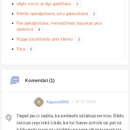
sligts servis ar ilgu gaidīšanu
2
Klientu apkalpošana, picu gatavošana
2
Par apkalpošana, menedžmets bauskas pico
darbnīcā
8
Rupja izturēšanās pret klientu
3
Pica
0
Komentāri (1)
Kāpurs3000
25.07.2022
K
Tagad jau ir sajūta, ka nedaudz uzlaboja servisu. Kādu
laiciņu iepriekš likās, ka tur haoss notiek un pat uz
kādu gadu vismaz izslēdzu no sava vēlmju saraksta.