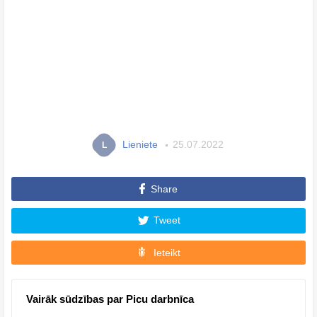
Lieniete
25.07.2022
L
Share
Tweet
Ieteikt
Vairāk sūdzības par Picu darbnīca