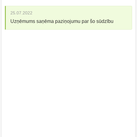
25.07.2022
Uzņēmums saņēma paziņojumu par šo sūdzību