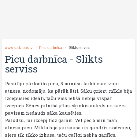
www.sudzibas.lv
Picu darbnīca
Slikts serviss
Picu darbnīca
-
Slikts
serviss
Pasūtīju pārlocīto picu, 5 minūšu laikā man viņu
atnesa, nodomāju, ka pārāk ātri. Sāku griezt, mīkla bija
izcepusies ideāli, taču viss iekšā nebija vispār
izcepies. Sēnes pilnībā jēlas, šķiņķis auksts un siers
pavisam nedaudz sāka kausēties.
Palūdzu, lai izcepj līdz galam. Vēl pēc 5 min man
atnesa picu. Mīkla bija jau sausa un gandrīz nodegusi,
siers tik tikko izkusa, taču galīgi nebija garšīgs,