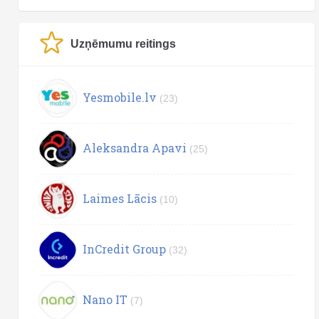
Uzņēmumu reitings
Yesmobile.lv
(23)
Aleksandra Apavi
(25)
Laimes Lācis
(10)
InCredit Group
(32)
Nano IT
(7)