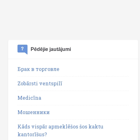
Pēdējie jautājumi
Брак в торговле
Zobārsti ventspilī
Medicīna
Мошенники
Kāds vispār apmeklēšos šos kaktu
kantorīšus?