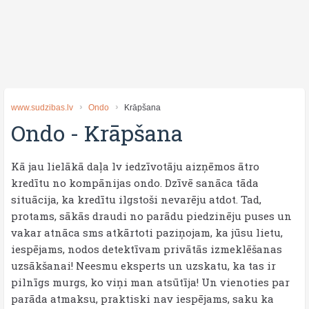
www.sudzibas.lv
Ondo
Krāpšana
Ondo
-
Krāpšana
Kā jau lielākā daļa lv iedzīvotāju aizņēmos ātro
kredītu no kompānijas ondo. Dzīvē sanāca tāda
situācija, ka kredītu ilgstoši nevarēju atdot. Tad,
protams, sākās draudi no parādu piedzinēju puses un
vakar atnāca sms atkārtoti paziņojam, ka jūsu lietu,
iespējams, nodos detektīvam privātās izmeklēšanas
uzsākšanai! Neesmu eksperts un uzskatu, ka tas ir
pilnīgs murgs, ko viņi man atsūtīja! Un vienoties par
parāda atmaksu, praktiski nav iespējams, saku ka