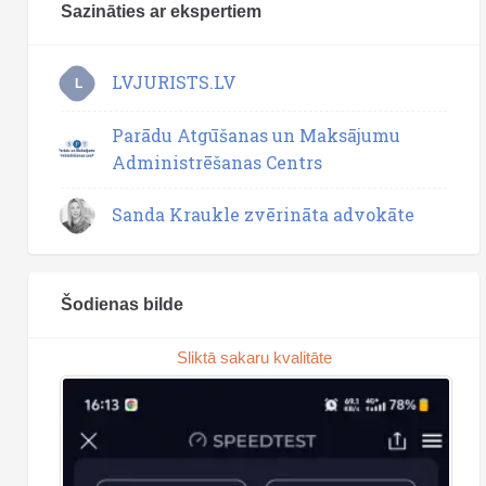
Sazināties ar ekspertiem
LVJURISTS.LV
L
Parādu Atgūšanas un Maksājumu
Administrēšanas Centrs
Sanda Kraukle zvērināta advokāte
Šodienas bilde
Sliktā sakaru kvalitāte