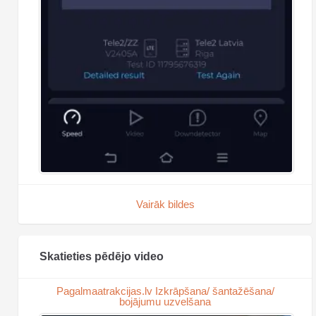
Vairāk bildes
Skatieties pēdējo video
Pagalmaatrakcijas.lv Izkrāpšana/ šantažēšana/
bojājumu uzvelšana