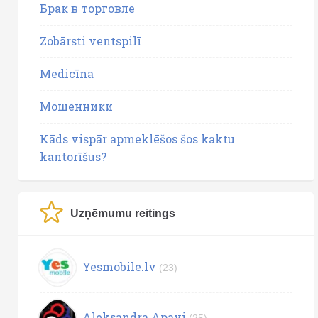
Брак в торговле
Zobārsti ventspilī
Medicīna
Мошенники
Kāds vispār apmeklēšos šos kaktu
kantorīšus?
Uzņēmumu reitings
Yesmobile.lv
(23)
Aleksandra Apavi