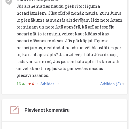
Jūs aizņematies naudu, piekrītot līguma
nosacījumiem. Jūsu rīcībā nonāk nauda, kuru Jums
ir pienākums atmaksāt aizdevējam līdz noteiktam
termiņam un noteiktā apmērā, kā arī ar iespēju
pagarināt šo termiņu, veicot kaut kādas sīkas
pagarināšanas maksas. Jūs pārkāpjat līguma
nosacījumus, neatdodat naudu un vēl bļaustāties par
to, ka esat apkrāpts? Ja aizdevējs būtu Jūsu draugs,
rads vai kaimiņš, Jūs jau sen būtu aptīrīts kā citādi
un vēl skaisti iepļaukāts par svešas naudas
piesavināšanos.
16
4
Atbildēt
Atbildes (2)
Pievienot komentāru