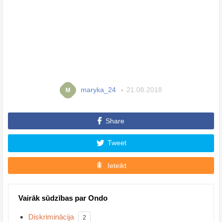
maryka_24
21.08.2018
M
Share
Tweet
Ieteikt
Vairāk sūdzības par Ondo
Diskriminācija
2