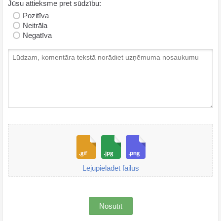
Jūsu attieksme pret sūdzību:
Pozitīva
Neitrāla
Negatīva
Lejupielādēt failus
Nosūtīt