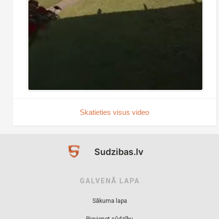
Skatieties visus video
Sudzibas.lv
GALVENĀ LAPA
Sākuma lapa
Pievienot sūdzību