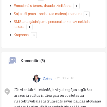
Emocionāls terors, draudu izteikšana
1
Sajukuši prātā - soda, kad maksāju par ātru
7
SMS ar atgādinājumu personai ar ko nav nekāda
sakara
1
Krapsana
3
Komentāri (5)
Dainis
21.08.2018
Jūs vienkārši iebiedē, jo viņu iespējas atgūt šos
mazos kredītus ir diez gan ierobežotas un
visefektīvākais instruments savas naudas atgūšanā
viņiem ir vienkārši terorizēt jūs ar šādiem