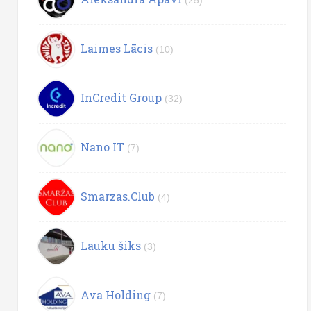
(25)
Laimes Lācis
(10)
InCredit Group
(32)
Nano IT
(7)
Smarzas.Club
(4)
Lauku šiks
(3)
Ava Holding
(7)