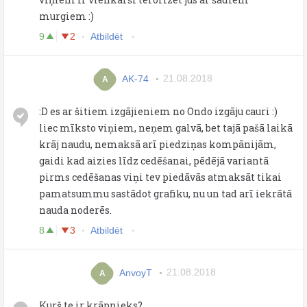
murgiem :)
9
2
Atbildēt
AK-74
21.08.2018
A
:D es ar šitiem izgājieniem no Ondo izgāju cauri :)
liec mīksto viņiem, neņem galvā, bet tajā pašā laikā
krāj naudu, nemaksā arī piedziņas kompānijām,
gaidi kad aizies līdz cedēšanai, pēdējā variantā
pirms cedēšanas viņi tev piedāvās atmaksāt tikai
pamatsummu sastādot grafiku, nu un tad arī iekrātā
nauda noderēs.
8
3
Atbildēt
AnvoyT
21.08.2018
A
Kurš te ir krāpnieks?