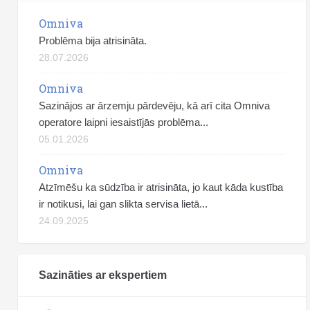
Omniva
Problēma bija atrisināta.
28.07.2026
Omniva
Sazinājos ar ārzemju pārdevēju, kā arī cita Omniva
operatore laipni iesaistījās problēma...
05.01.2026
Omniva
Atzīmēšu ka sūdzība ir atrisināta, jo kaut kāda kustība
ir notikusi, lai gan slikta servisa lietā...
24.09.2025
Sazināties ar ekspertiem