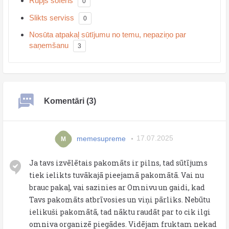
Rupjš šoferis
0
Slikts serviss
0
Nosūta atpakaļ sūtījumu no temu, nepaziņo par
saņemšanu
3
Komentāri (3)
memesupreme
17.07.2025
M
Ja tavs izvēlētais pakomāts ir pilns, tad sūtījums
tiek ielikts tuvākajā pieejamā pakomātā. Vai nu
brauc pakaļ, vai sazinies ar Omnivu un gaidi, kad
Tavs pakomāts atbrīvosies un viņi pārliks. Nebūtu
ielikuši pakomātā, tad nāktu raudāt par to cik ilgi
omniva organizē piegādes. Vidējam fruktam nekad