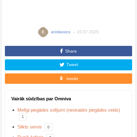
erinkevics
16.07.2025
E
Share
Tweet
Ieteikt
Vairāk sūdzības par Omniva
Melīgi piegādes solījumi (neskaidrs piegādes veids)
1
Slikts servis
0