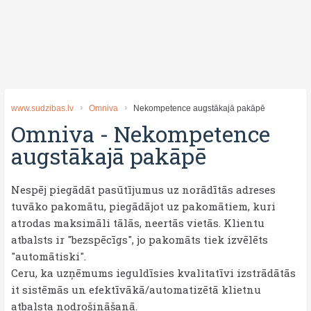
www.sudzibas.lv
Omniva
Nekompetence augstākajā pakāpē
Omniva
-
Nekompetence
augstākajā pakāpē
Nespēj piegādāt pasūtījumus uz norādītās adreses
tuvāko pakomātu, piegādājot uz pakomātiem, kuri
atrodas maksimāli tālās, neertās vietās. Klientu
atbalsts ir "bezspēcīgs", jo pakomāts tiek izvēlēts
"automātiski".
Ceru, ka uzņēmums ieguldīsies kvalitatīvi izstrādātās
it sistēmās un efektīvākā/automatizētā klietnu
atbalsta nodrošināšanā.