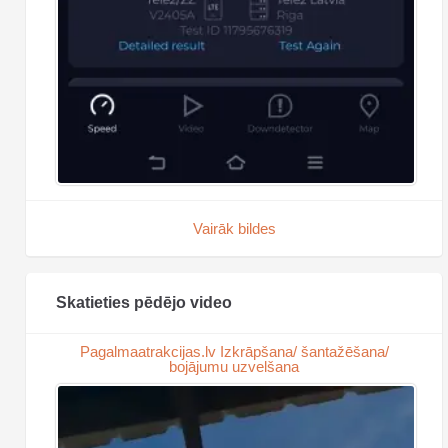
Vairāk bildes
Skatieties pēdējo video
Pagalmaatrakcijas.lv Izkrāpšana/ šantažēšana/
bojājumu uzvelšana