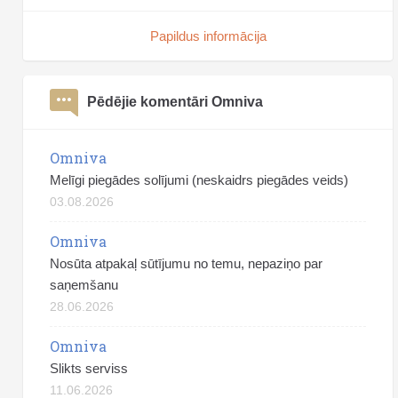
Papildus informācija
Pēdējie komentāri Omniva
Omniva
Melīgi piegādes solījumi (neskaidrs piegādes veids)
03.08.2026
Omniva
Nosūta atpakaļ sūtījumu no temu, nepaziņo par
saņemšanu
28.06.2026
Omniva
Slikts serviss
11.06.2026