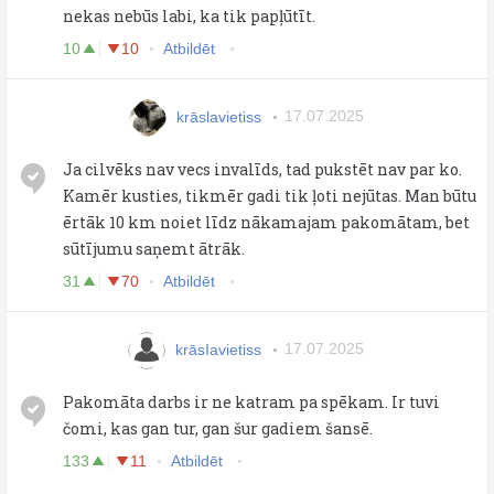
nekas nebūs labi, ka tik papļūtīt.
10
10
Atbildēt
krāslavietiss
17.07.2025
Ja cilvēks nav vecs invalīds, tad pukstēt nav par ko.
Kamēr kusties, tikmēr gadi tik ļoti nejūtas. Man būtu
ērtāk 10 km noiet līdz nākamajam pakomātam, bet
sūtījumu saņemt ātrāk.
31
70
Atbildēt
krāsIavietiss
17.07.2025
Pakomāta darbs ir ne katram pa spēkam. Ir tuvi
čomi, kas gan tur, gan šur gadiem šansē.
133
11
Atbildēt