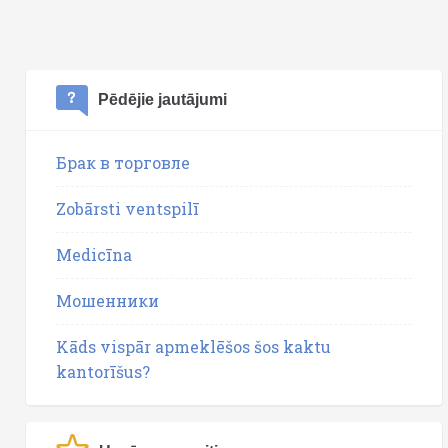
Pēdējie jautājumi
Брак в торговле
Zobārsti ventspilī
Medicīna
Мошенники
Kāds vispār apmeklēšos šos kaktu
kantorīšus?