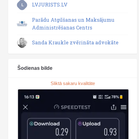
LVJURISTS.LV
L
Parādu Atgūšanas un Maksājumu
Administrēšanas Centrs
Sanda Kraukle zvērināta advokāte
Šodienas bilde
Sliktā sakaru kvalitāte