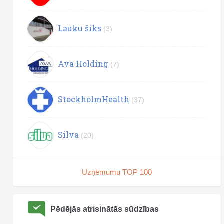
Lauku šiks
(3)
Ava Holding
(7)
StockholmHealth
(37)
Silva
(20)
Uzņēmumu TOP 100
Pēdējās atrisinātās sūdzības