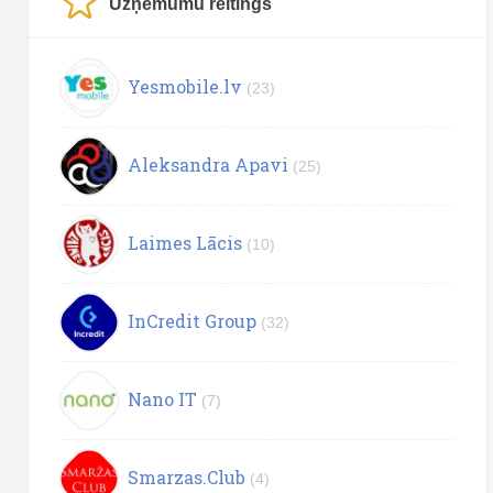
Uzņēmumu reitings
Yesmobile.lv
(23)
Aleksandra Apavi
(25)
Laimes Lācis
(10)
InCredit Group
(32)
Nano IT
(7)
Smarzas.Club
(4)