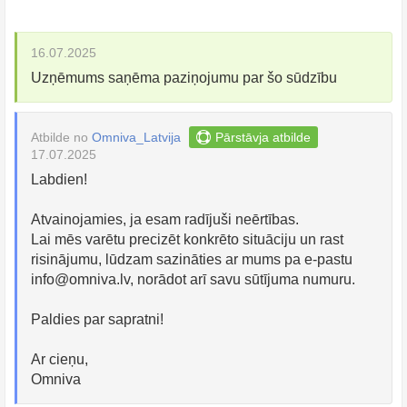
16.07.2025
Uzņēmums saņēma paziņojumu par šo sūdzību
Atbilde no
Omniva_Latvija
Pārstāvja atbilde
17.07.2025
Labdien!
Atvainojamies, ja esam radījuši neērtības.
Lai mēs varētu precizēt konkrēto situāciju un rast
risinājumu, lūdzam sazināties ar mums pa e-pastu
info@omniva.lv
, norādot arī savu sūtījuma numuru.
Paldies par sapratni!
Ar cieņu,
Omniva