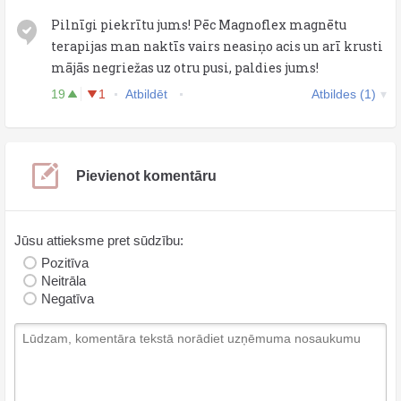
Pilnīgi piekrītu jums! Pēc Magnoflex magnētu
terapijas man naktīs vairs neasiņo acis un arī krusti
mājās negriežas uz otru pusi, paldies jums!
19
1
Atbildēt
Atbildes (1)
Pievienot komentāru
Jūsu attieksme pret sūdzību:
Pozitīva
Neitrāla
Negatīva