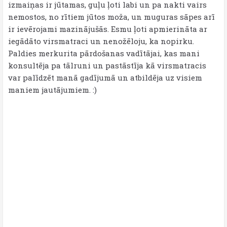
izmaiņas ir jūtamas, guļu ļoti labi un pa nakti vairs
nemostos, no rītiem jūtos moža, un muguras sāpes arī
ir ievērojami mazinājušās. Esmu ļoti apmierināta ar
iegādāto virsmatraci un nenožēloju, ka nopirku.
Paldies merkurita pārdošanas vadītājai, kas mani
konsultēja pa tālruni un pastāstīja kā virsmatracis
var palīdzēt manā gadījumā un atbildēja uz visiem
maniem jautājumiem. :)