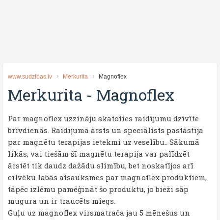
www.sudzibas.lv
Merkurita
Magnoflex
Merkurita
-
Magnoflex
Par magnoflex uzzināju skatoties raidījumu dzīvīte
brīvdienās. Raidījumā ārsts un speciālists pastāstīja
par magnētu terapijas ietekmi uz veselību.. Sākumā
likās, vai tiešām šī magnētu terapija var palīdzēt
ārstēt tik daudz dažādu slimību, bet noskatījos arī
cilvēku labās atsauksmes par magnoflex produktiem,
tāpēc izlēmu pamēģināt šo produktu, jo bieži sāp
mugura un ir traucēts miegs.
Guļu uz magnoflex virsmatrača jau 5 mēnešus un