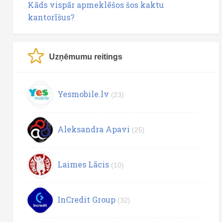
Kāds vispār apmeklēšos šos kaktu
kantorīšus?
Uzņēmumu reitings
Yesmobile.lv
(23)
Aleksandra Apavi
(25)
Laimes Lācis
(10)
InCredit Group
(32)