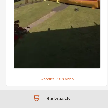
Skatieties visus video
Sudzibas.lv