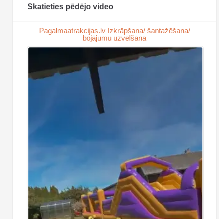
Skatieties pēdējo video
Pagalmaatrakcijas.lv Izkrāpšana/ šantažēšana/
bojājumu uzvelšana