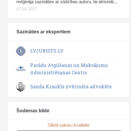
mēģināja sazināties ar sūdzības autoru, lai atrisināt...
07.04.2017
Sazināties ar ekspertiem
LVJURISTS.LV
L
Parādu Atgūšanas un Maksājumu
Administrēšanas Centrs
Sanda Kraukle zvērināta advokāte
Šodienas bilde
Sliktā sakaru kvalitāte