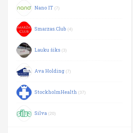
Nano IT
(7)
Smarzas.Club
(4)
Lauku šiks
(3)
Ava Holding
(7)
StockholmHealth
(37)
Silva
(20)