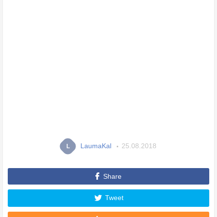
LaumaKal
25.08.2018
L
Share
Tweet