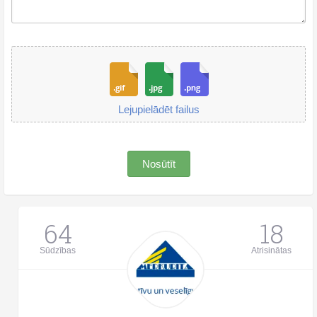
Lejupielādēt failus
Nosūtīt
64
18
Sūdzības
Atrisinātas