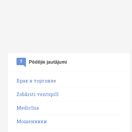
Pēdējie jautājumi
Брак в торговле
Zobārsti ventspilī
Medicīna
Мошенники