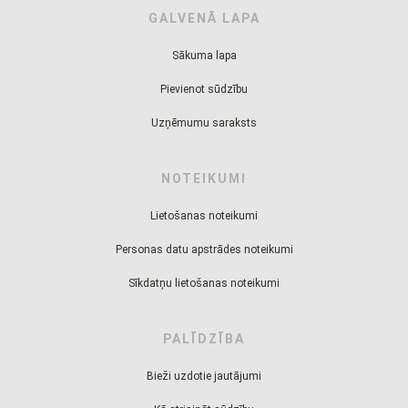
GALVENĀ LAPA
Sākuma lapa
Pievienot sūdzību
Uzņēmumu saraksts
NOTEIKUMI
Lietošanas noteikumi
Personas datu apstrādes noteikumi
Sīkdatņu lietošanas noteikumi
PALĪDZĪBA
Bieži uzdotie jautājumi