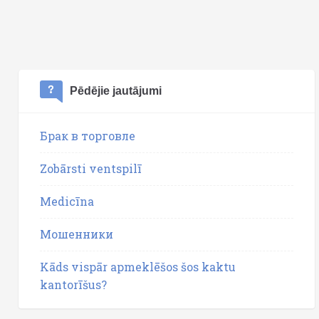
Pēdējie jautājumi
Брак в торговле
Zobārsti ventspilī
Medicīna
Мошенники
Kāds vispār apmeklēšos šos kaktu
kantorīšus?