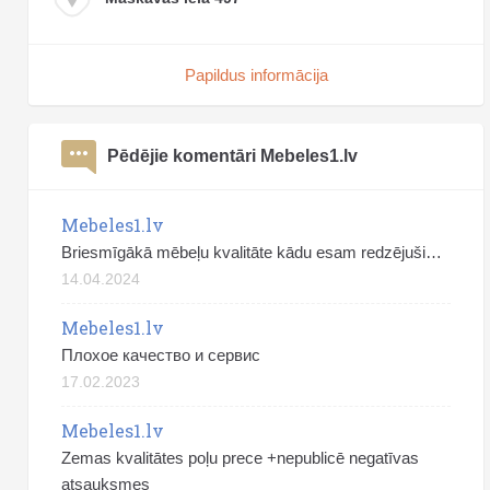
Papildus informācija
Pēdējie komentāri Mebeles1.lv
Mebeles1.lv
Briesmīgākā mēbeļu kvalitāte kādu esam redzējuši…
14.04.2024
Mebeles1.lv
Плохое качество и сервис
17.02.2023
Mebeles1.lv
Zemas kvalitātes poļu prece +nepublicē negatīvas
atsauksmes