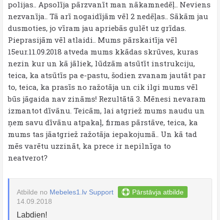
polijas.. Apsolīja pārzvanīt man nākamnedēļ.. Neviens
nezvanīja.. Tā arī nogaidījām vēl 2 nedēļas.. Sākām jau
dusmoties, jo vīram jau apriebās gulēt uz grīdas.
Pieprasijām vēl atlaidi.. Mums pārskaitīja vēl
15eur.11.09.2018 atveda mums kkādas skrūves, kuras
nezin kur un kā jāliek, lūdzām atsūtīt instrukciju,
teica, ka atsūtīs pa e-pastu, šodien zvanam jautāt par
to, teica, ka prasīs no ražotāja un cik ilgi mums vēl
būs jāgaida nav zināms! Rezultātā 3. Mēnesi nevaram
izmantot dīvānu. Teicām, lai atgriež mums naudu un
ņem savu dīvānu atpakaļ, firmas pārstāve, teica, ka
mums tas jāatgriež ražotāja iepakojumā.. Un kā tad
mēs varētu uzzināt, ka prece ir nepilnīga to
neatverot?
Atbilde no
Mebeles1.lv Support
Pārstāvja atbilde
14.09.2018
Labdien!