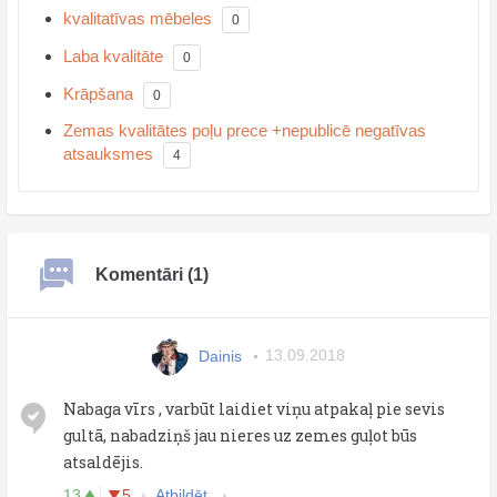
kvalitatīvas mēbeles
0
Laba kvalitāte
0
Krāpšana
0
Zemas kvalitātes poļu prece +nepublicē negatīvas
atsauksmes
4
Komentāri (1)
Dainis
13.09.2018
Nabaga vīrs , varbūt laidiet viņu atpakaļ pie sevis
gultā, nabadziņš jau nieres uz zemes guļot būs
atsaldējis.
13
5
Atbildēt