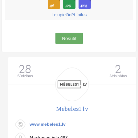
Lejupielādēt failus
Nosūtīt
28
2
Sūdzības
Atrisinātas
Mebeles1.lv
www.mebeles1.lv
Maskavas iela 497