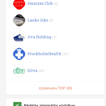
Smarzas.Club
(4)
Lauku šiks
(3)
Ava Holding
(7)
StockholmHealth
(37)
Silva
(20)
Uzņēmumu TOP 100
Pēdējās atrisinātās sūdzības