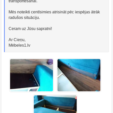
transportēšanai.
Mēs noteikti centīsimies atrisināt pēc iespējas ātrāk
radušos situāciju.
Ceram uz Jūsu sapratni!
Ar Cieņu,
Mēbeles1.lv