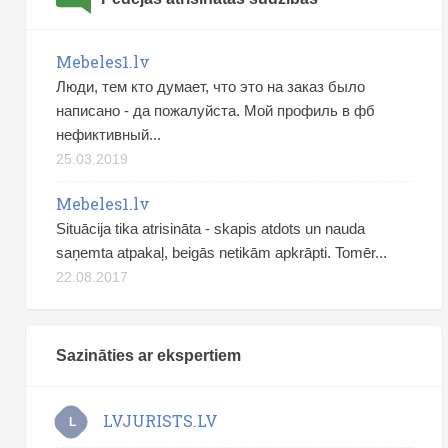
Mebeles1.lv
Люди, тем кто думает, что это на заказ было
написано - да пожалуйста. Мой профиль в фб
нефиктивный...
25.03.2019
Mebeles1.lv
Situācija tika atrisināta - skapis atdots un nauda
saņemta atpakaļ, beigās netikām apkrāpti. Tomēr...
22.08.2017
Sazināties ar ekspertiem
LVJURISTS.LV
L