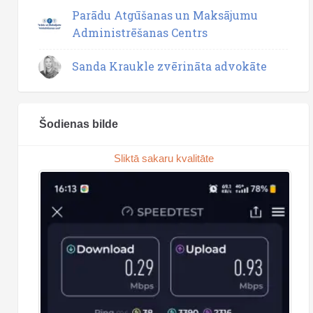
Parādu Atgūšanas un Maksājumu
Administrēšanas Centrs
Sanda Kraukle zvērināta advokāte
Šodienas bilde
Sliktā sakaru kvalitāte