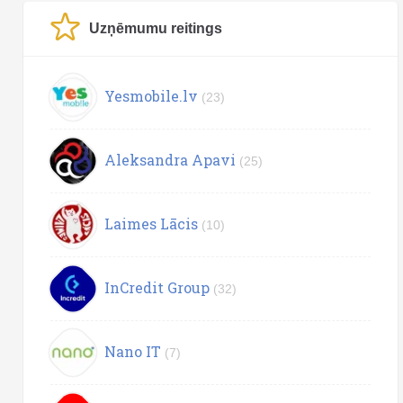
Uzņēmumu reitings
Yesmobile.lv
(23)
Aleksandra Apavi
(25)
Laimes Lācis
(10)
InCredit Group
(32)
Nano IT
(7)