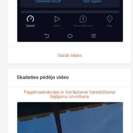
Vairāk bildes
Skatieties pēdējo video
Pagalmaatrakcijas.lv Izkrāpšana/ šantažēšana/
bojājumu uzvelšana