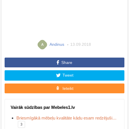
Andinus
13.09.2018
A
Share
Tweet
Ieteikt
Vairāk sūdzības par Mebeles1.lv
Briesmīgākā mēbeļu kvalitāte kādu esam redzējuši…
3