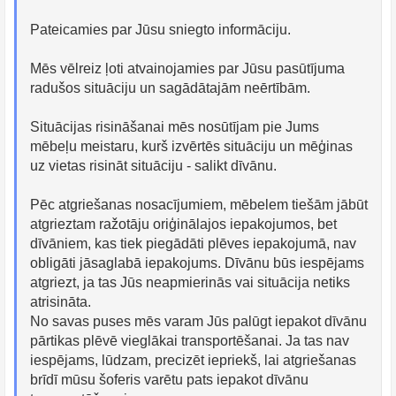
Pateicamies par Jūsu sniegto informāciju.
Mēs vēlreiz ļoti atvainojamies par Jūsu pasūtījuma
radušos situāciju un sagādātajām neērtībām.
Situācijas risināšanai mēs nosūtījam pie Jums
mēbeļu meistaru, kurš izvērtēs situāciju un mēģinas
uz vietas risināt situāciju - salikt dīvānu.
Pēc atgriešanas nosacījumiem, mēbelem tiešām jābūt
atgrieztam ražotāju oriģinālajos iepakojumos, bet
dīvāniem, kas tiek piegādāti plēves iepakojumā, nav
obligāti jāsaglabā iepakojums. Dīvānu būs iespējams
atgriezt, ja tas Jūs neapmierinās vai situācija netiks
atrisināta.
No savas puses mēs varam Jūs palūgt iepakot dīvānu
pārtikas plēvē vieglākai transportēšanai. Ja tas nav
iespējams, lūdzam, precizēt iepriekš, lai atgriešanas
brīdī mūsu šoferis varētu pats iepakot dīvānu