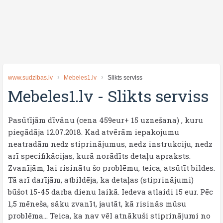
www.sudzibas.lv
Mebeles1.lv
Slikts serviss
Mebeles1.lv
-
Slikts serviss
Pasūtījām dīvānu (cena 459eur+ 15 uznešana) , kuru
piegādāja 12.07.2018. Kad atvērām iepakojumu
neatradām nedz stiprinājumus, nedz instrukciju, nedz
arī specifikācijas, kurā norādīts detaļu apraksts.
Zvanījām, lai risinātu šo problēmu, teica, atsūtīt bildes.
Tā arī darījām, atbildēja, ka detaļas (stiprinājumi)
būšot 15-45 darba dienu laikā. Iedeva atlaidi 15 eur. Pēc
1,5 mēneša, sāku zvanīt, jautāt, kā risinās mūsu
problēma... Teica, ka nav vēl atnākuši stiprinājumi no