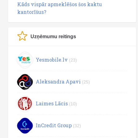
Kāds vispār apmeklēšos šos kaktu
kantorīšus?
Uzņēmumu reitings
Yesmobile.lv
(23)
Aleksandra Apavi
(25)
Laimes Lācis
(10)
InCredit Group
(32)