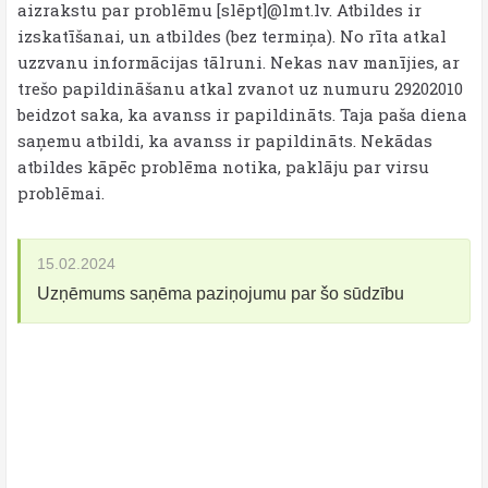
aizrakstu par problēmu [slēpt]@lmt.lv. Atbildes ir
izskatīšanai, un atbildes (bez termiņa). No rīta atkal
uzzvanu informācijas tālruni. Nekas nav manījies, ar
trešo papildināšanu atkal zvanot uz numuru 29202010
beidzot saka, ka avanss ir papildināts. Taja paša diena
saņemu atbildi, ka avanss ir papildināts. Nekādas
atbildes kāpēc problēma notika, paklāju par virsu
problēmai.
15.02.2024
Uzņēmums saņēma paziņojumu par šo sūdzību