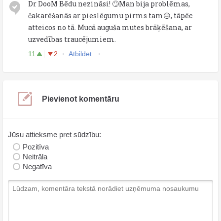
Dr DooM Bēdu nezināsi! 🙄Man bija problēmas,
čakarēšanās ar pieslēgumu pirms tam😑, tāpēc
atteicos no tā. Mucā auguša mutes brāķēšana, ar
uzvedības traucējumiem.
11
2
Atbildēt
Pievienot komentāru
Jūsu attieksme pret sūdzību:
Pozitīva
Neitrāla
Negatīva