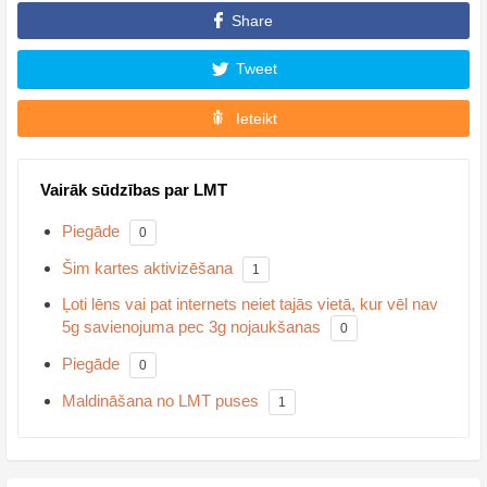
Share
Tweet
Ieteikt
Vairāk sūdzības par LMT
Piegāde
0
Šim kartes aktivizēšana
1
Ļoti lēns vai pat internets neiet tajās vietā, kur vēl nav
5g savienojuma pec 3g nojaukšanas
0
Piegāde
0
Maldināšana no LMT puses
1