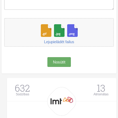
Lejupielādēt failus
Nosūtīt
632
13
Sūdzības
Atrisinātas