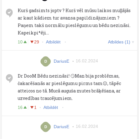
Kurš gadsimts joptv ? Kurš vēl mūsu laikos muļļājās
ar kaut kādiem tur avansa papildinājumiem ?
Paņem takš normālu pieslēgumu un bēdu nezināsi.
Kapeikpi*ēji...
10
29
Atbildēt
Atbildes (1)
DariusE
16.02.2024
D
Dr DooM Bēdu nezināsi! 🙄Man bija problēmas,
čakarēšanās ar pieslēgumu pirms tam😑, tāpēc
atteicos no tā. Mucā auguša mutes brāķēšana, ar
uzvedības traucējumiem.
16
1
Atbildēt
DariusE
16.02.2024
D