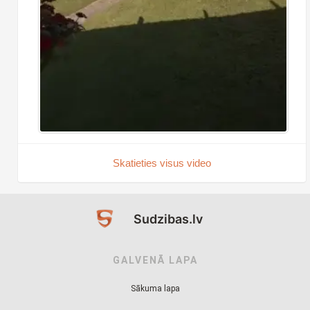
Skatieties visus video
Sudzibas.lv
GALVENĀ LAPA
Sākuma lapa