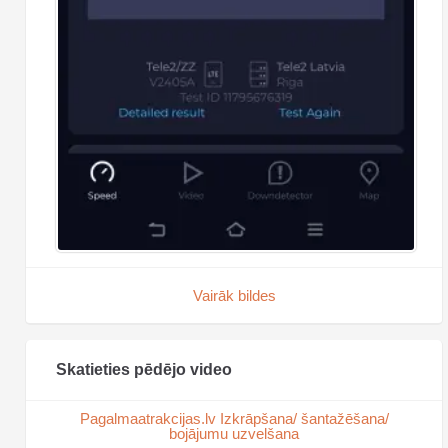
Vairāk bildes
Skatieties pēdējo video
Pagalmaatrakcijas.lv Izkrāpšana/ šantažēšana/
bojājumu uzvelšana