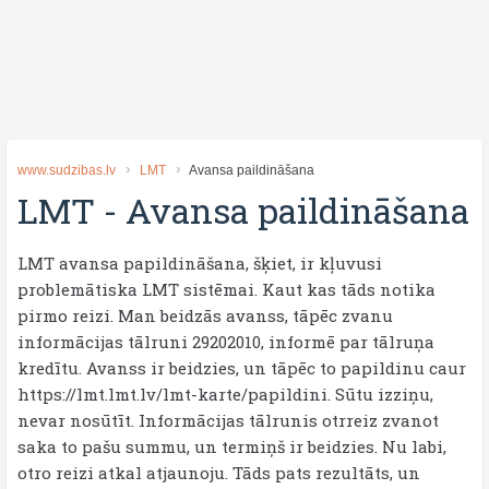
www.sudzibas.lv
LMT
Avansa paildināšana
LMT
-
Avansa paildināšana
LMT avansa papildināšana, šķiet, ir kļuvusi
problemātiska LMT sistēmai. Kaut kas tāds notika
pirmo reizi. Man beidzās avanss, tāpēc zvanu
informācijas tālruni 29202010, informē par tālruņa
kredītu. Avanss ir beidzies, un tāpēc to papildinu caur
https://lmt.lmt.lv/lmt-karte/papildini. Sūtu izziņu,
nevar nosūtīt. Informācijas tālrunis otrreiz zvanot
saka to pašu summu, un termiņš ir beidzies. Nu labi,
otro reizi atkal atjaunoju. Tāds pats rezultāts, un