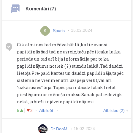
Komentāri (7)
Spuris
15.02.2024
S
Cik atminos tad mēdza būt tā ,ka tie avansi
papildinās šad tad ne uzreiz,taču pēc ilgaka laika
perioda un tad arī bija informācija par to ka
papildinājums notiek ( ? ) stundu laikā .Tad daudzi
lietoja Pre-paid kartes un daudzi papildināja,tapēc
sistēma ne vienmēr ātri uzspēja veikt,vai arī
''uzkārusies'' bija. Tapēc jau ir daudz labak lietot
pieslēgumu ar mēneša maksu.Sanak pat izdevīgk
nekā ,ja bieži ir jāveic papildinājumi .
5
3
Atbildēt
Atbildes (2)
Dr DooM
15.02.2024