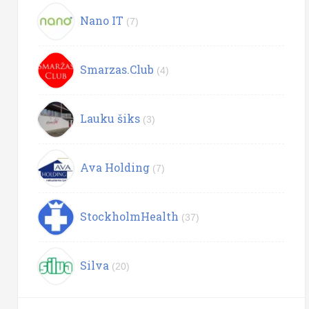
Nano IT
(7)
Smarzas.Club
(4)
Lauku šiks
(3)
Ava Holding
(7)
StockholmHealth
(37)
Silva
(20)