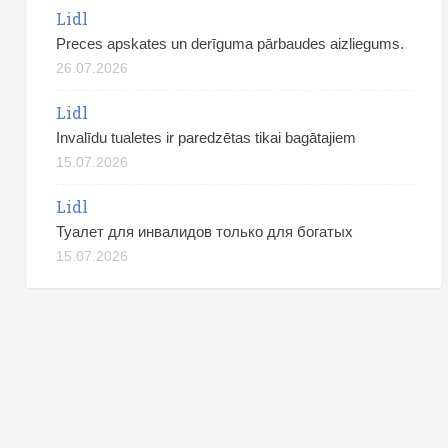
Lidl
Preces apskates un derīguma pārbaudes aizliegums.
26.07.2026
Lidl
Invalīdu tualetes ir paredzētas tikai bagātajiem
15.07.2026
Lidl
Туалет для инвалидов только для богатых
15.07.2026