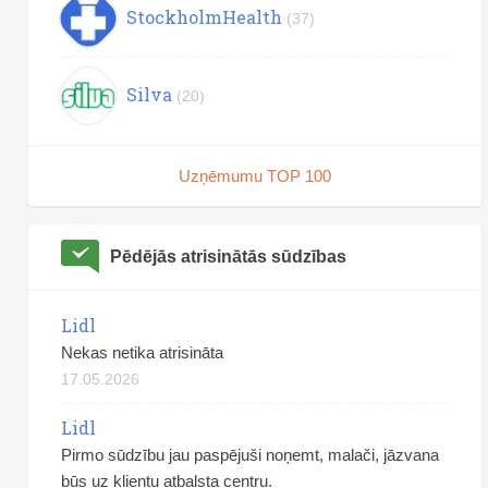
StockholmHealth
(37)
Silva
(20)
Uzņēmumu TOP 100
Pēdējās atrisinātās sūdzības
Lidl
Nekas netika atrisināta
17.05.2026
Lidl
Pirmo sūdzību jau paspējuši noņemt, malači, jāzvana
būs uz klientu atbalsta centru.