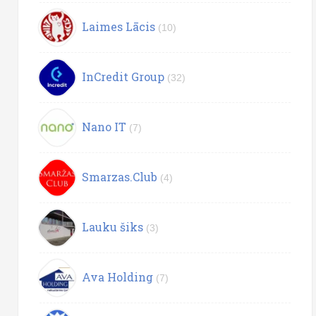
Laimes Lācis
(10)
InCredit Group
(32)
Nano IT
(7)
Smarzas.Club
(4)
Lauku šiks
(3)
Ava Holding
(7)