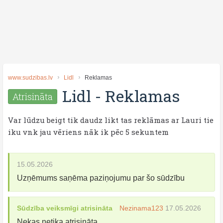
www.sudzibas.lv
Lidl
Reklamas
Lidl
-
Reklamas
Atrisināta
Var lūdzu beigt tik daudz likt tas reklāmas ar Lauri tie
iku vnk jau vēriens nāk ik pēc 5 sekuntem
15.05.2026
Uzņēmums saņēma paziņojumu par šo sūdzību
Sūdzība veiksmīgi atrisināta
Nezinama123
17.05.2026
Nekas netika atrisināta