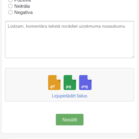
Neitrāla
Negatīva
Lejupielādēt failus
Nosūtīt