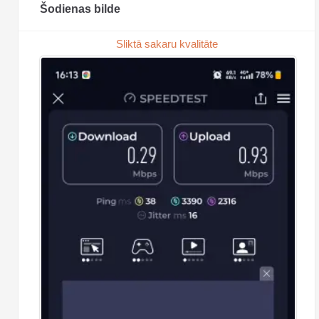
Šodienas bilde
Sliktā sakaru kvalitāte