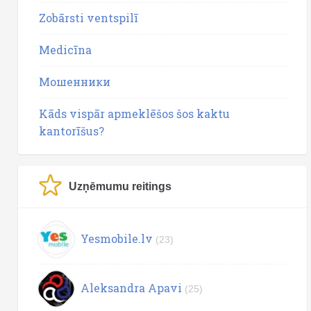
Zobārsti ventspilī
Medicīna
Мошенники
Kāds vispār apmeklēšos šos kaktu
kantorīšus?
Uzņēmumu reitings
Yesmobile.lv
(23)
Aleksandra Apavi
(25)