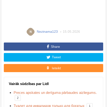
Nezinama123
15.05.2026
N
Share
Tweet
Ieteikt
Vairāk sūdzības par Lidl
Preces apskates un derīguma pārbaudes aizliegums.
2
Туалет для инвалидов только для богатых
1