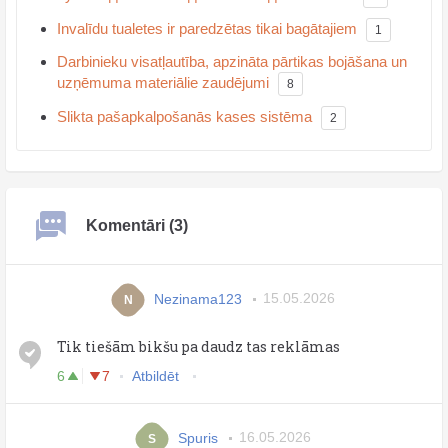
Invalīdu tualetes ir paredzētas tikai bagātajiem
1
Darbinieku visatļautība, apzināta pārtikas bojāšana un
uzņēmuma materiālie zaudējumi
8
Slikta pašapkalpošanās kases sistēma
2
Komentāri (3)
Nezinama123
15.05.2026
N
Tik tiešām bikšu pa daudz tas reklāmas
6
7
Atbildēt
Spuris
16.05.2026
S