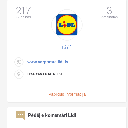
217
3
Sūdzības
Atrisinātas
Lidl
www.corporate.lidl.lv
Dzelzavas iela 131
Papildus informācija
Pēdējie komentāri Lidl