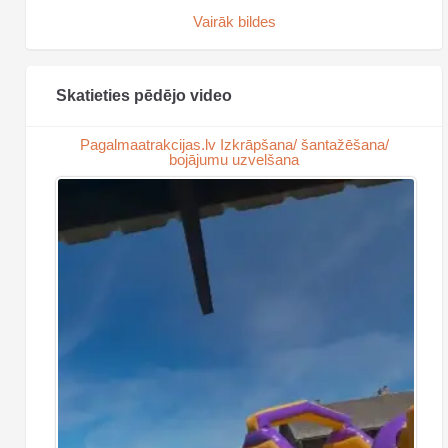
Vairāk bildes
Skatieties pēdējo video
Pagalmaatrakcijas.lv Izkrāpšana/ šantažēšana/
bojājumu uzvelšana