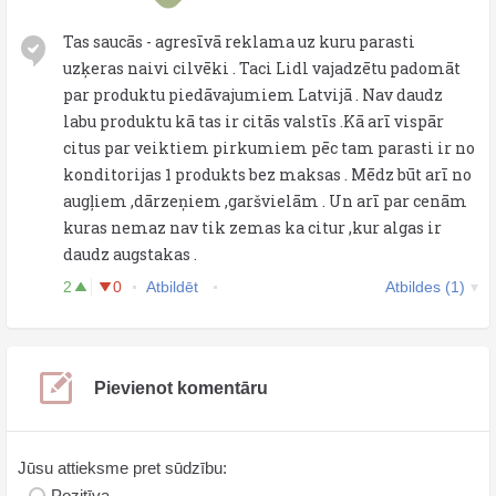
Tas saucās - agresīvā reklama uz kuru parasti
uzķeras naivi cilvēki . Taci Lidl vajadzētu padomāt
par produktu piedāvajumiem Latvijā . Nav daudz
labu produktu kā tas ir citās valstīs .Kā arī vispār
citus par veiktiem pirkumiem pēc tam parasti ir no
konditorijas 1 produkts bez maksas . Mēdz būt arī no
augļiem ,dārzeņiem ,garšvielām . Un arī par cenām
kuras nemaz nav tik zemas ka citur ,kur algas ir
daudz augstakas .
2
0
Atbildēt
Atbildes (1)
Pievienot komentāru
Jūsu attieksme pret sūdzību:
Pozitīva