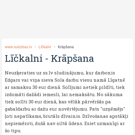
www.sudzibas.lv
Līčkalni
Krāpšana
Līčkalni
-
Krāpšana
Neuzķeraties uz ss.lv sludinājumu, kur darbonis
Edgars vai viņa sieva Sola darbu viesu namā Līgatnē
ar samaksu 30 eur dienā. Solījumi netiek pildīti, tiek
izdomāti dažādi iemesli, lai nemaksātu. No sākuma
tiek solīti 30 eur dienā, kas vēlāk pārvēršās pa
gabaldarbu ar dažu eur novērtējumu. Pats "uzņēmējs"
ļoti nepatīkams, brutāls dīvainis. Dzīvošanas apstākļi
nepiemēroti, dušā nav siltā ūdens. Esiet uzmanīgi ar
šo tipu.