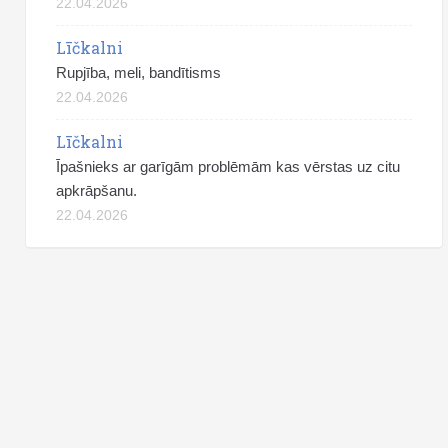
22.04.2026
Līčkalni
Rupjība, meli, bandītisms
22.04.2026
Līčkalni
Īpašnieks ar garīgām problēmām kas vērstas uz citu
apkrāpšanu.
22.04.2026