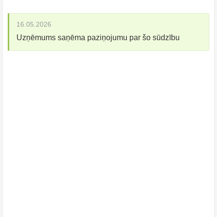
16.05.2026
Uzņēmums saņēma paziņojumu par šo sūdzību