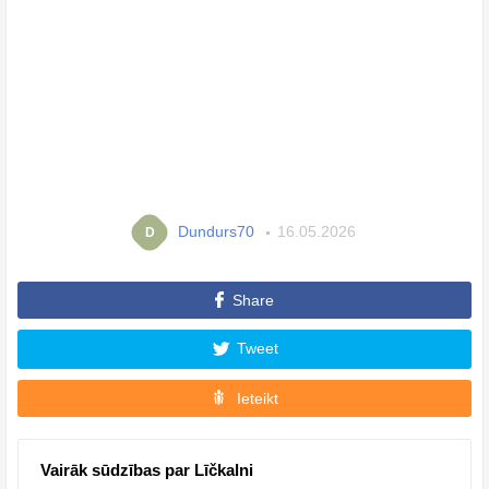
Dundurs70
16.05.2026
D
Share
Tweet
Ieteikt
Vairāk sūdzības par Līčkalni