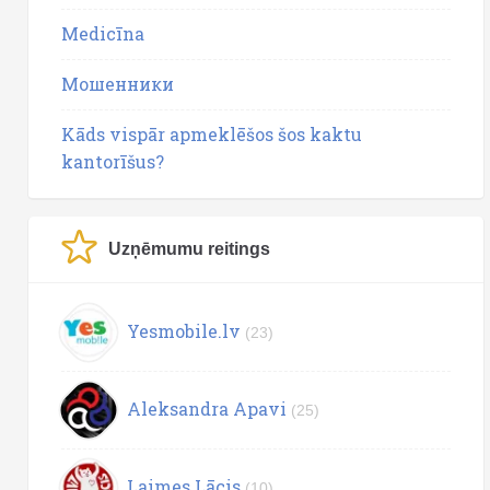
Medicīna
Мошенники
Kāds vispār apmeklēšos šos kaktu
kantorīšus?
Uzņēmumu reitings
Yesmobile.lv
(23)
Aleksandra Apavi
(25)
Laimes Lācis
(10)