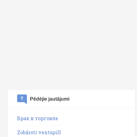
Pēdējie jautājumi
Брак в торговле
Zobārsti ventspilī