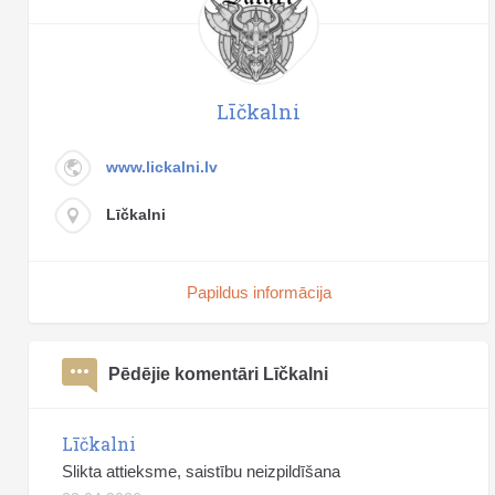
Līčkalni
www.lickalni.lv
Līčkalni
Papildus informācija
Pēdējie komentāri Līčkalni
Līčkalni
Slikta attieksme, saistību neizpildīšana