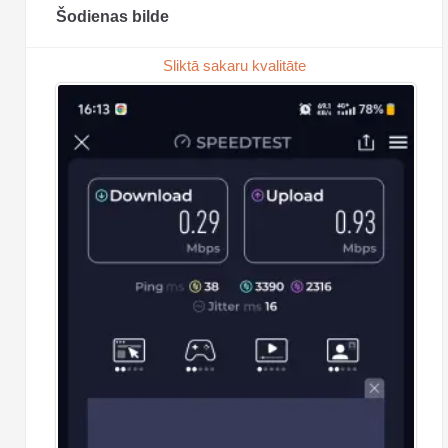
Šodienas bilde
Sliktā sakaru kvalitāte