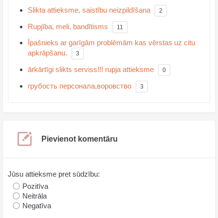
Slikta attieksme, saistību neizpildīšana
2
Rupjība, meli, bandītisms
11
Īpašnieks ar garīgām problēmām kas vērstas uz citu
apkrāpšanu.
3
ārkārtīgi slikts serviss!!! rupja attieksme
0
грубость персонала,воровство
3
Pievienot komentāru
Jūsu attieksme pret sūdzību:
Pozitīva
Neitrāla
Negatīva