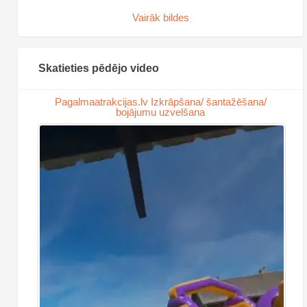
Vairāk bildes
Skatieties pēdējo video
Pagalmaatrakcijas.lv Izkrāpšana/ šantažēšana/
bojājumu uzvelšana