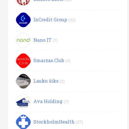
InCredit Group
(32)
Nano IT
(7)
Smarzas.Club
(4)
Lauku šiks
(3)
Ava Holding
(7)
StockholmHealth
(37)