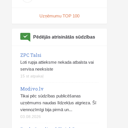
Uzņēmumu TOP 100
Pēdējās atrisinātās sūdzības
ZPC Talsi
Loti rupja attieksme nekada atbalsta vai
servisa neeksiste
15 st atpakaļ
Modivo.lv
Tikai pēc sūdzības publicēšanas
uzņēmums naudas līdzekļus atgrieza. Šī
viennozīmīgi bija pirmā un...
03.08.2026