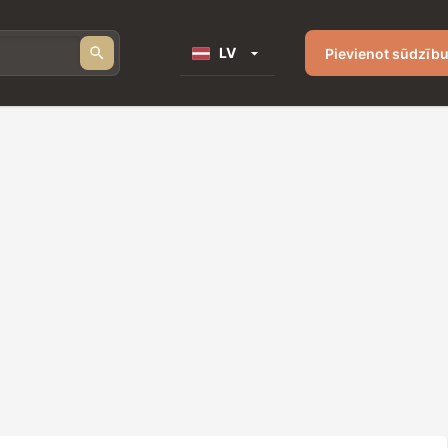
LV
Pievienot sūdzīb