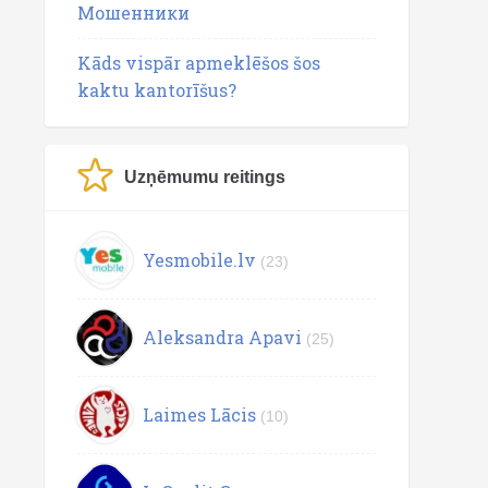
Мошенники
Kāds vispār apmeklēšos šos
kaktu kantorīšus?
Uzņēmumu reitings
Yesmobile.lv
(23)
Aleksandra Apavi
(25)
Laimes Lācis
(10)