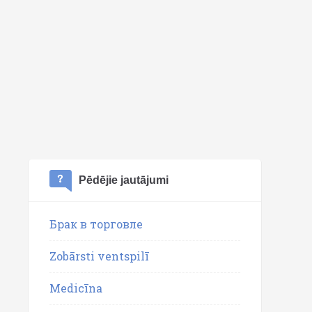
Pēdējie jautājumi
Брак в торговле
Zobārsti ventspilī
Medicīna