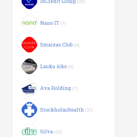
InCredit Group
(32)
Nano IT
(7)
Smarzas.Club
(4)
Lauku šiks
(3)
Ava Holding
(7)
StockholmHealth
(37)
Silva
(20)