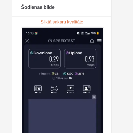
Šodienas bilde
Sliktā sakaru kvalitāte