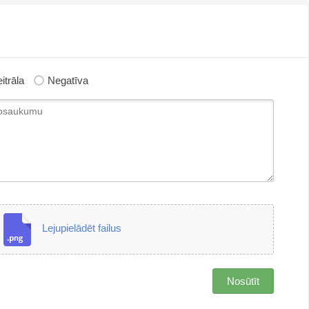
itrāla
Negatīva
Lejupielādēt failus
Nosūtīt