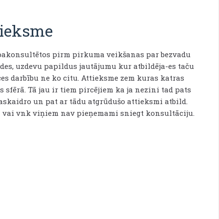
tieksme
i pakonsultētos pirm pirkuma veikšanas par bezvadu
ldes, uzdevu papildus jautājumu kur atbildēja-es taču
īces darbību ne ko citu. Attieksme zem kuras katras
 sfērā. Tā jau ir tiem pircējiem ka ja nezini tad pats
askaidro un pat ar tādu atgrūdušo attieksmi atbild.
ā vai vnk viņiem nav pieņemami sniegt konsultāciju.