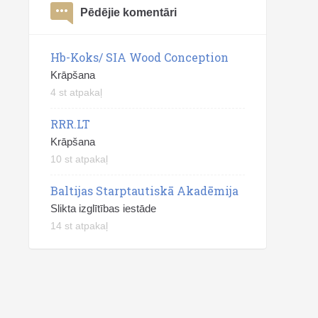
Pēdējie komentāri
Hb-Koks/ SIA Wood Conception
Krāpšana
4 st atpakaļ
RRR.LT
Krāpšana
10 st atpakaļ
Baltijas Starptautiskā Akadēmija
Slikta izglītības iestāde
14 st atpakaļ