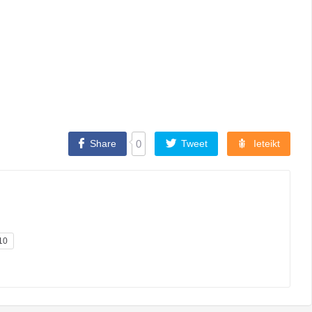
Share
0
Tweet
Ieteikt
10