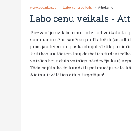
www.sudzibas.lv
Labo cenu veikals
Attieksme
Labo cenu veikals
-
At
Piezvanīju uz labo cenu internet veikalu la
suņu radio sētu, saņēmu pretī atcērtošas atbi
jums jau teicu, ne paskaidrojot sīkāk par ier
kritikas un tādiem ļauj darboties tirdzniecības
vainīgs bet nebūs vainīgs pārdevējs kurš nep
Tāda sajūta ka to kundzīti patraucēju nelaik
Aicinu izvēlēties citus tirgotājus!