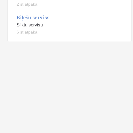
2 st atpakaļ
Biļešu serviss
Sliktu servisu
6 st atpakaļ