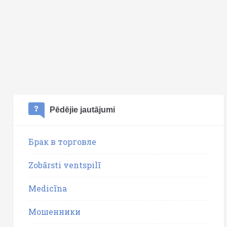
Pēdējie jautājumi
Брак в торговле
Zobārsti ventspilī
Medicīna
Мошенники