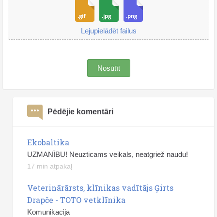
Lejupielādēt failus
Nosūtīt
Pēdējie komentāri
Ekobaltika
UZMANĪBU! Neuzticams veikals, neatgriež naudu!
17 min atpakaļ
Veterinārārsts, klīnikas vadītājs Ģirts
Drapče - TOTO vetklīnika
Komunikācija