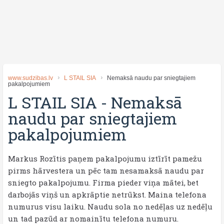
www.sudzibas.lv
L STAIL SIA
Nemaksā naudu par sniegtajiem
pakalpojumiem
L STAIL SIA
-
Nemaksā
naudu par sniegtajiem
pakalpojumiem
Markus Rozītis paņem pakalpojumu iztīrīt pamežu
pirms hārvestera un pēc tam nesamaksā naudu par
sniegto pakalpojumu. Firma pieder viņa mātei, bet
darbojās viņš un apkrāptie netrūkst. Maina telefona
numurus visu laiku. Naudu sola no nedēļas uz nedēļu
un tad pazūd ar nomainītu telefona numuru.