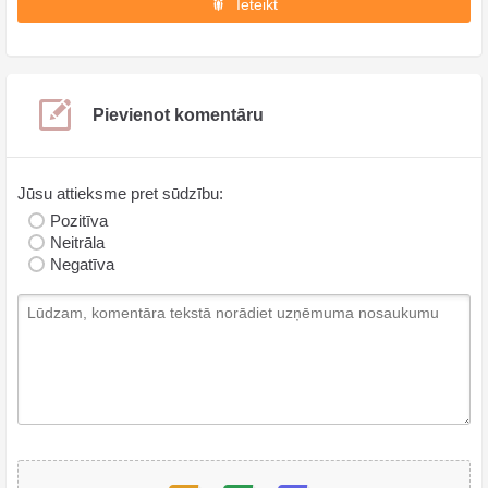
Ieteikt
Pievienot komentāru
Jūsu attieksme pret sūdzību:
Pozitīva
Neitrāla
Negatīva