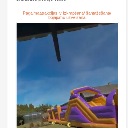
Pagalmaatrakcijas.lv Izkrāpšana/ šantažēšana/
bojājumu uzvelšana