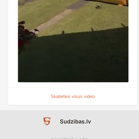
Skatieties visus video
Sudzibas.lv