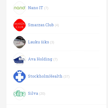
Nano IT
(7)
Smarzas.Club
(4)
Lauku šiks
(3)
Ava Holding
(7)
StockholmHealth
(37)
Silva
(20)