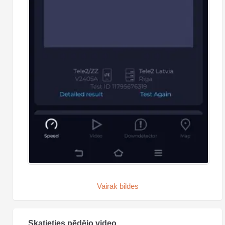
Vairāk bildes
Skatieties pēdējo video