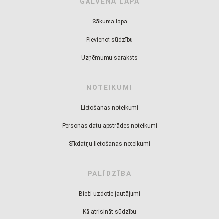
GALVENĀ LAPA
Sākuma lapa
Pievienot sūdzību
Uzņēmumu saraksts
NOTEIKUMI
Lietošanas noteikumi
Personas datu apstrādes noteikumi
Sīkdatņu lietošanas noteikumi
PALĪDZĪBA
Bieži uzdotie jautājumi
Kā atrisināt sūdzību