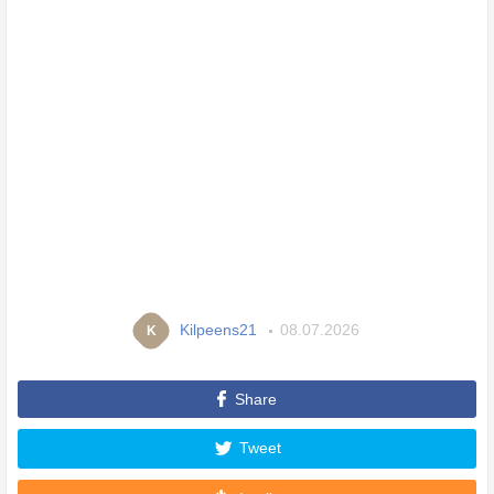
Kilpeens21
08.07.2026
K
Share
Tweet