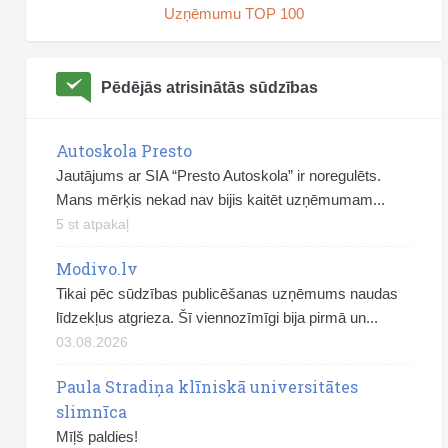
Uzņēmumu TOP 100
Pēdējās atrisinātās sūdzības
Autoskola Presto
Jautājums ar SIA “Presto Autoskola” ir noregulēts.
Mans mērķis nekad nav bijis kaitēt uzņēmumam...
5 st atpakaļ
Modivo.lv
Tikai pēc sūdzības publicēšanas uzņēmums naudas
līdzekļus atgrieza. Šī viennozīmīgi bija pirmā un...
03.08.2026
Paula Stradiņa klīniskā universitātes
slimnīca
Mīļš paldies!