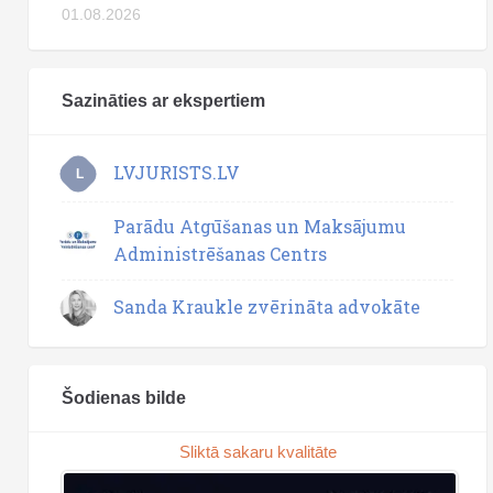
01.08.2026
Sazināties ar ekspertiem
LVJURISTS.LV
L
Parādu Atgūšanas un Maksājumu
Administrēšanas Centrs
Sanda Kraukle zvērināta advokāte
Šodienas bilde
Sliktā sakaru kvalitāte