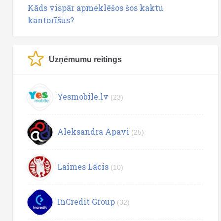
Kāds vispār apmeklēšos šos kaktu
kantorīšus?
Uzņēmumu reitings
Yesmobile.lv
(23)
Aleksandra Apavi
(25)
Laimes Lācis
(10)
InCredit Group
(32)