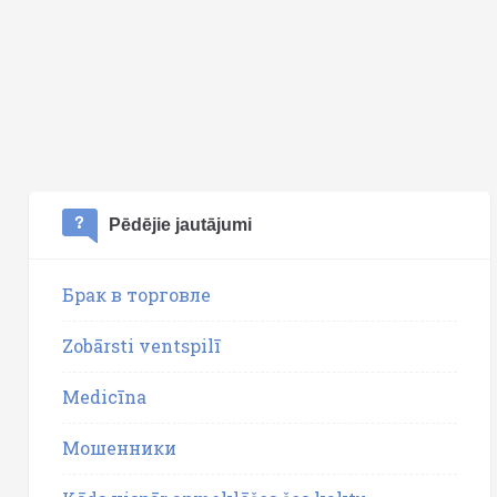
Pēdējie jautājumi
Брак в торговле
Zobārsti ventspilī
Medicīna
Мошенники