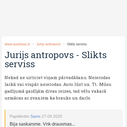
www.sudzibas.lv
Jurijs antropovs
Slikts serviss
Jurijs antropovs
-
Slikts
serviss
Nekad ne uzticiet viņam pārvadāšanu. Neierodas
laikā vai vispār neierodas. Auto lūzt un. Tt.. Mūsu
gadījumā gaidījām divas reizes, tad vēlu vakarā
uzmācas ar zvaniem ka brauks un darīs.
Papildināts
Sams
27.09.2020
Bija saskarsme. Vnk drausmas...