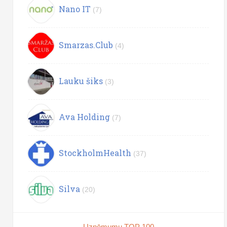
Nano IT
(7)
Smarzas.Club
(4)
Lauku šiks
(3)
Ava Holding
(7)
StockholmHealth
(37)
Silva
(20)
Uzņēmumu TOP 100