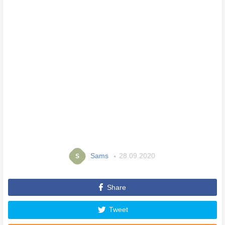
Sams
28.09.2020
S
Share
Tweet