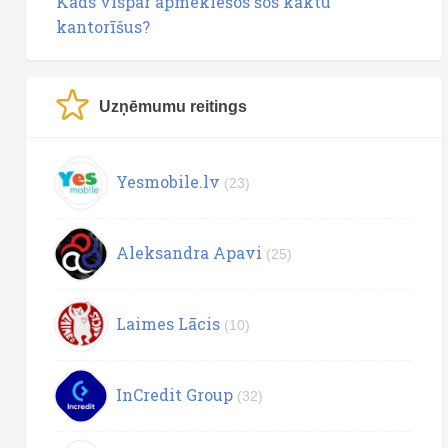
Kāds vispār apmeklēšos šos kaktu
kantorīšus?
Uzņēmumu reitings
Yesmobile.lv
(23)
Aleksandra Apavi
(25)
Laimes Lācis
(10)
InCredit Group
(32)