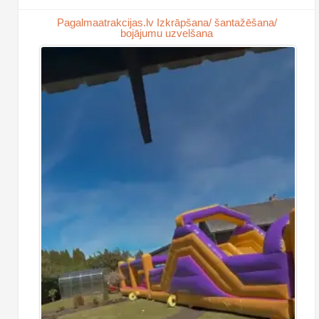
Pagalmaatrakcijas.lv Izkrāpšana/ šantažēšana/
bojājumu uzvelšana