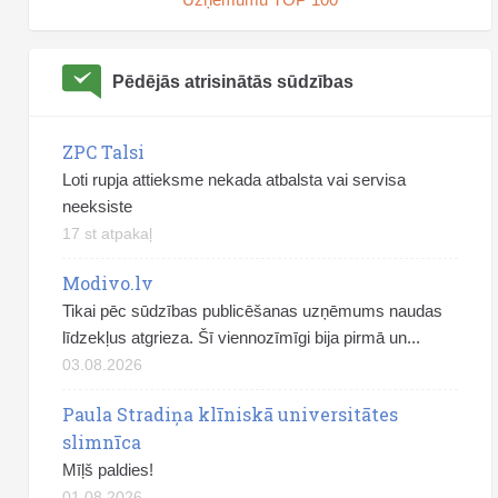
Pēdējās atrisinātās sūdzības
ZPC Talsi
Loti rupja attieksme nekada atbalsta vai servisa
neeksiste
17 st atpakaļ
Modivo.lv
Tikai pēc sūdzības publicēšanas uzņēmums naudas
līdzekļus atgrieza. Šī viennozīmīgi bija pirmā un...
03.08.2026
Paula Stradiņa klīniskā universitātes
slimnīca
Mīļš paldies!
01.08.2026