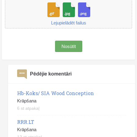
Lejupielādēt failus
Nosūtīt
Pēdējie komentāri
Hb-Koks/ SIA Wood Conception
Krāpšana
6 st atpakaļ
RRR.LT
Krāpšana
12 st atpakaļ