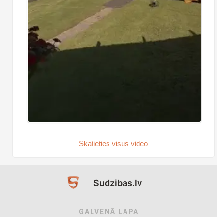
Skatieties visus video
Sudzibas.lv
GALVENĀ LAPA