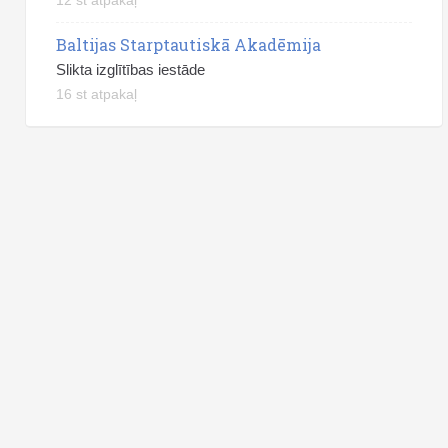
Baltijas Starptautiskā Akadēmija
Slikta izglītības iestāde
16 st atpakaļ