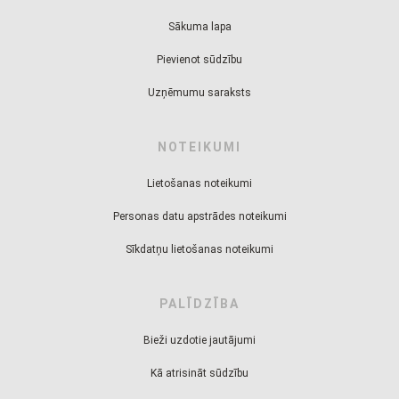
Sākuma lapa
Pievienot sūdzību
Uzņēmumu saraksts
NOTEIKUMI
Lietošanas noteikumi
Personas datu apstrādes noteikumi
Sīkdatņu lietošanas noteikumi
PALĪDZĪBA
Bieži uzdotie jautājumi
Kā atrisināt sūdzību