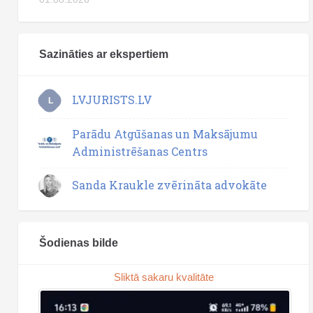
Sazināties ar ekspertiem
LVJURISTS.LV
L
Parādu Atgūšanas un Maksājumu
Administrēšanas Centrs
Sanda Kraukle zvērināta advokāte
Šodienas bilde
Sliktā sakaru kvalitāte