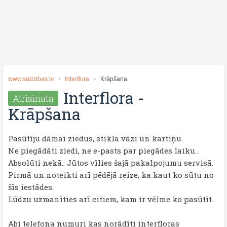
www.sudzibas.lv
Interflora
Krāpšana
Interflora
-
Atrisināta
Krāpšana
Pasūtīju dāmai ziedus, stikla vāzi un kartiņu.
Ne piegādāti ziedi, ne e-pasts par piegādes laiku..
Absolūti nekā.. Jūtos vīlies šajā pakalpojumu servisā.
Pirmā un noteikti arī pēdējā reize, ka kaut ko sūtu no
šīs iestādes.
Lūdzu uzmanīties arī citiem, kam ir vēlme ko pasūtīt..
Abi telefona numuri kas norādīti interfloras