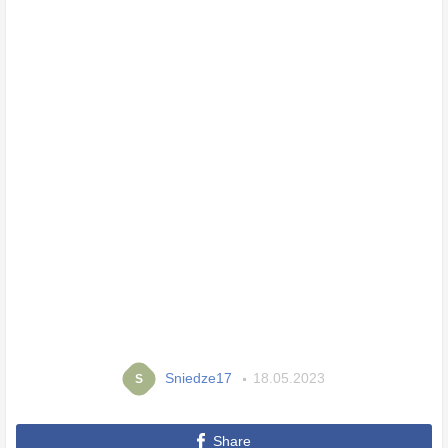
Sniedze17
18.05.2023
S
Share