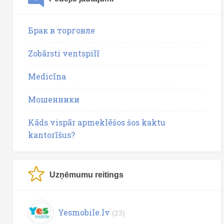
Брак в торговле
Zobārsti ventspilī
Medicīna
Мошенники
Kāds vispār apmeklēšos šos kaktu
kantorīšus?
Uzņēmumu reitings
Yesmobile.lv
(23)