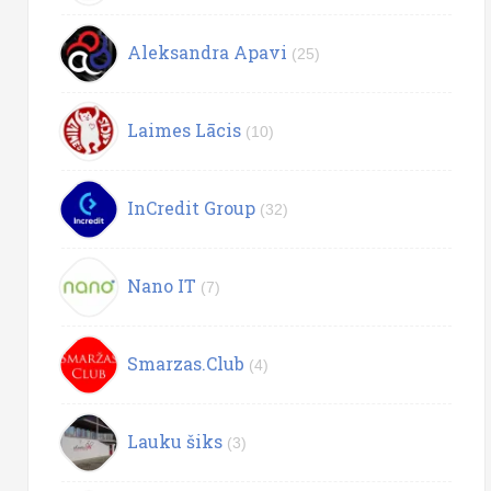
Aleksandra Apavi
(25)
Laimes Lācis
(10)
InCredit Group
(32)
Nano IT
(7)
Smarzas.Club
(4)
Lauku šiks
(3)