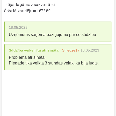
mājaslapā nav sazvanāmi.
Šobrīd zaudējumi €72.80
18.05.2023
Uzņēmums saņēma paziņojumu par šo sūdzību
Sūdzība veiksmīgi atrisināta
Sniedze17
18.05.2023
Problēma atrisināta.
Piegāde tika veikta 3 stundas vēlāk, kā bija lūgts.