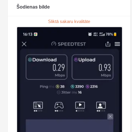
Šodienas bilde
Sliktā sakaru kvalitāte