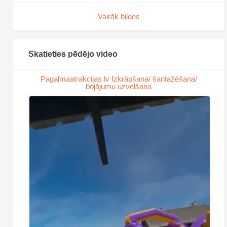
Vairāk bildes
Skatieties pēdējo video
Pagalmaatrakcijas.lv Izkrāpšana/ šantažēšana/
bojājumu uzvelšana