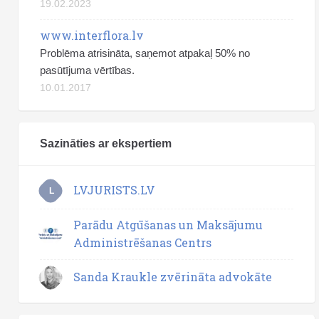
19.02.2023
www.interflora.lv
Problēma atrisināta, saņemot atpakaļ 50% no
pasūtījuma vērtības.
10.01.2017
Sazināties ar ekspertiem
LVJURISTS.LV
L
Parādu Atgūšanas un Maksājumu
Administrēšanas Centrs
Sanda Kraukle zvērināta advokāte