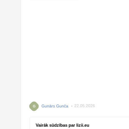
Gunārs Gunča
22.05.2026
G
Vairāk sūdzības par Iizii.eu