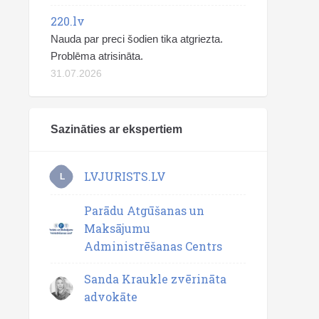
220.lv
Nauda par preci šodien tika atgriezta.
Problēma atrisināta.
31.07.2026
Sazināties ar ekspertiem
LVJURISTS.LV
L
Parādu Atgūšanas un
Maksājumu
Administrēšanas Centrs
Sanda Kraukle zvērināta
advokāte