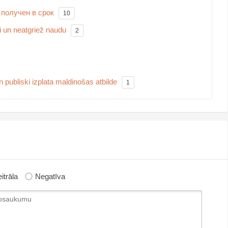
 получен в срок
10
i un neatgriež naudu
2
 publiski izplata maldinošas atbilde
1
itrāla
Negatīva