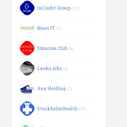
InCredit Group
(32)
Nano IT
(7)
Smarzas.Club
(4)
Lauku šiks
(3)
Ava Holding
(7)
StockholmHealth
(37)