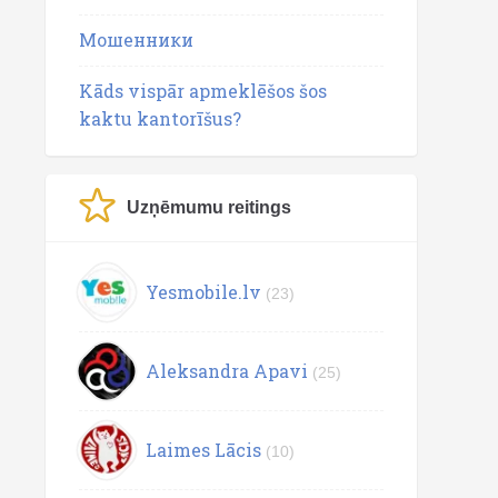
Мошенники
Kāds vispār apmeklēšos šos
kaktu kantorīšus?
Uzņēmumu reitings
Yesmobile.lv
(23)
Aleksandra Apavi
(25)
Laimes Lācis
(10)