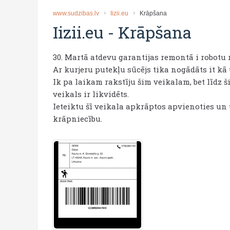
www.sudzibas.lv
Iizii.eu
Krāpšana
Iizii.eu
-
Krāpšana
30. Martā atdevu garantijas remontā i robotu r
Ar kurjeru putekļu sūcējs tika nogādāts it kā
Ik pa laikam rakstīju šim veikalam, bet līdz 
veikals ir likvidēts.
Ieteiktu šī veikala apkrāptos apvienoties un
krāpniecību.