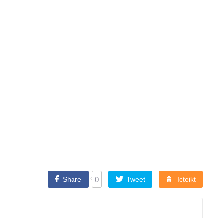
Share
0
Tweet
Ieteikt