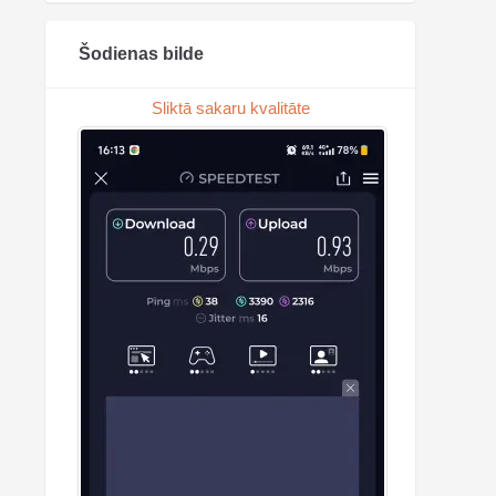
Šodienas bilde
Sliktā sakaru kvalitāte