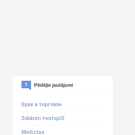
Pēdējie jautājumi
Брак в торговле
Zobārsti ventspilī
Medicīna