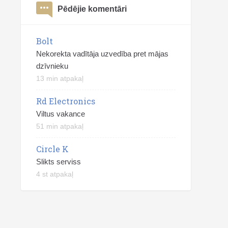
Pēdējie komentāri
Bolt
Nekorekta vadītāja uzvedība pret mājas
dzīvnieku
13 min atpakaļ
Rd Electronics
Viltus vakance
51 min atpakaļ
Circle K
Slikts serviss
4 st atpakaļ