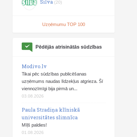
Silva
(20)
Uzņēmumu TOP 100
Pēdējās atrisinātās sūdzības
Modivo.lv
Tikai pēc sūdzības publicēšanas
uzņēmums naudas līdzekļus atgrieza. Šī
viennozīmīgi bija pirmā un...
03.08.2026
Paula Stradiņa klīniskā
universitātes slimnīca
Mīļš paldies!
01.08.2026