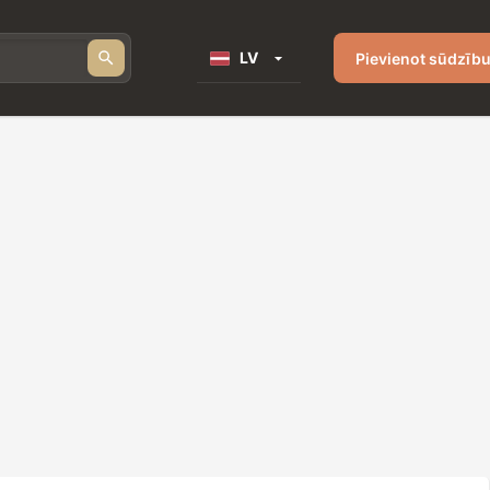
LV
Pievienot sūdzīb