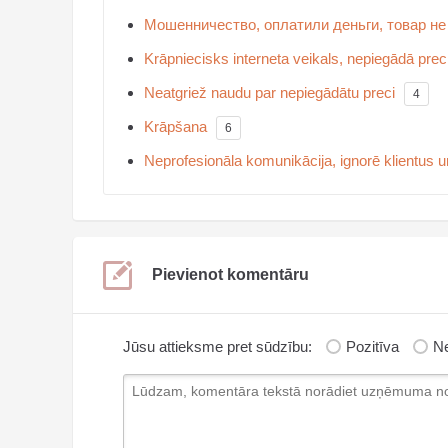
Мошенничество, оплатили деньги, товар не
Krāpniecisks interneta veikals, nepiegādā prec
Neatgriež naudu par nepiegādātu preci
4
Krāpšana
6
Neprofesionāla komunikācija, ignorē klientus un
Pievienot komentāru
Jūsu attieksme pret sūdzību:
Pozitīva
Ne