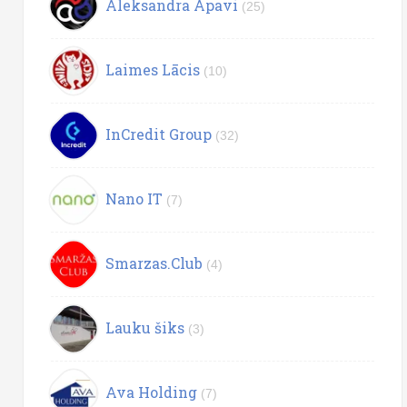
Aleksandra Apavi
(25)
Laimes Lācis
(10)
InCredit Group
(32)
Nano IT
(7)
Smarzas.Club
(4)
Lauku šiks
(3)
Ava Holding
(7)