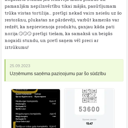
pamanījām nepilnvērtību tikai mājās, pasūtījumam
trūka vistas tortilija… pretīgi nekad vairs neiešu uz šo
restorānu, plukatas ne pārdevēji, varbūt kamerās var
redzēt, ka nepievienoja produktu, ganjau kāda pati
norija.🙄🙄🙄 pretīgi tiešam, ka samaksā un beigās
nogaidi stundu, un pretī saņem vēl preci ar
iztrūkumu!
25.09.2023
Uzņēmums saņēma paziņojumu par šo sūdzību