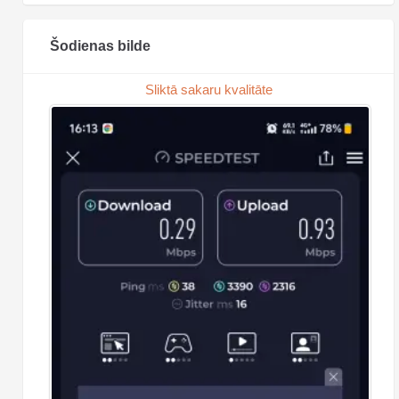
Šodienas bilde
Sliktā sakaru kvalitāte