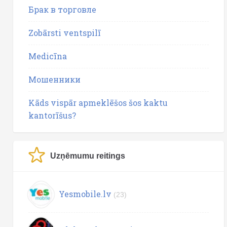
Брак в торговле
Zobārsti ventspilī
Medicīna
Мошенники
Kāds vispār apmeklēšos šos kaktu
kantorīšus?
Uzņēmumu reitings
Yesmobile.lv
(23)