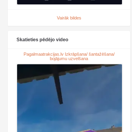
Vairāk bildes
Skatieties pēdējo video
Pagalmaatrakcijas.lv Izkrāpšana/ šantažēšana/
bojājumu uzvelšana