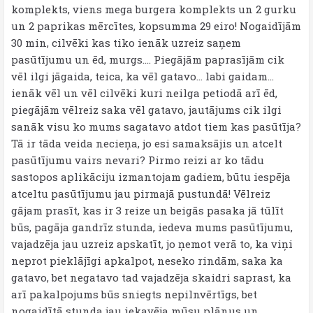
komplekts, viens mega burgera komplekts un 2 gurku
un 2 paprikas mērcītes, kopsumma 29 eiro! Nogaidījām
30 min, cilvēki kas tiko ienāk uzreiz saņem
pasūtījumu un ēd, murgs…. Piegājām paprasījām cik
vēl ilgi jāgaida, teica, ka vēl gatavo… labi gaidam…
ienāk vēl un vēl cilvēki kuri neilga petiodā arī ēd,
piegājām vēlreiz saka vēl gatavo, jautājums cik ilgi
sanāk visu ko mums sagatavo atdot tiem kas pasūtīja?
Tā ir tāda veida necieņa, jo esi samaksājis un atcelt
pasūtījumu vairs nevari? Pirmo reizi ar ko tādu
sastopos aplikāciju izmantojam gadiem, būtu iespēja
atceltu pasūtījumu jau pirmajā pustundā! Vēlreiz
gājam prasīt, kas ir 3 reize un beigās pasaka jā tūlīt
būs, pagāja gandrīz stunda, iedeva mums pasūtījumu,
vajadzēja jau uzreiz apskatīt, jo ņemot verā to, ka viņi
neprot pieklājīgi apkalpot, neseko rindām, saka ka
gatavo, bet negatavo tad vajadzēja skaidri saprast, ka
arī pakalpojums būs sniegts nepilnvērtīgs, bet
nogaidītā stunda jau iekavēja mūsu plānus un