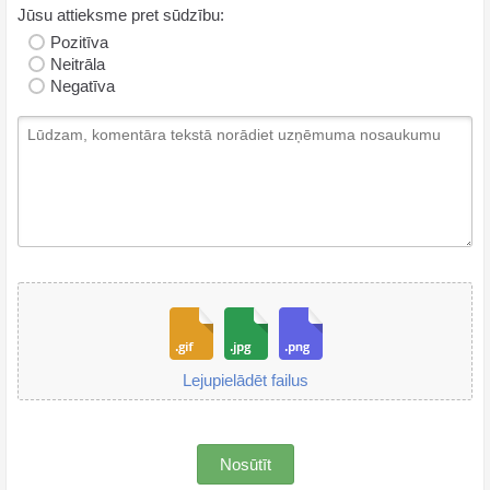
Jūsu attieksme pret sūdzību:
Pozitīva
Neitrāla
Negatīva
Lejupielādēt failus
Nosūtīt