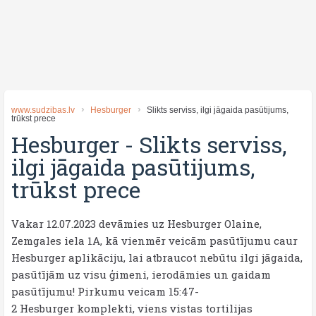
www.sudzibas.lv
Hesburger
Slikts serviss, ilgi jāgaida pasūtijums,
trūkst prece
Hesburger
-
Slikts serviss,
ilgi jāgaida pasūtijums,
trūkst prece
Vakar 12.07.2023 devāmies uz Hesburger Olaine,
Zemgales iela 1A, kā vienmēr veicām pasūtījumu caur
Hesburger aplikāciju, lai atbraucot nebūtu ilgi jāgaida,
pasūtījām uz visu ģimeni, ierodāmies un gaidam
pasūtījumu! Pirkumu veicam 15:47-
2 Hesburger komplekti, viens vistas tortilijas