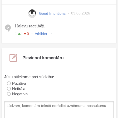
Good Intentions
03.06.2026
Haļavu sagribēji
1
0
Atbildēt
Pievienot komentāru
Jūsu attieksme pret sūdzību:
Pozitīva
Neitrāla
Negatīva