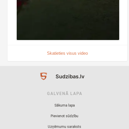
Skatieties visus video
Sudzibas.lv
GALVENĀ LAPA
Sākuma lapa
Pievienot sūdzību
Uzņēmumu saraksts