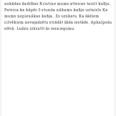
nekādas darbības Kristine mums atteicas taisīt kafiju..
Pateica ka kāpēc 3 stunda nākamo kafiju uztaisīs Ka
mums nepienākas kafija... Es uzskatu. Ka šādiem
cilvēkiem nevajadzētu strādāt šāda iestāde.. Apkalpošu
sfērā.. Ludzu izkratīt šo iesniegumu.