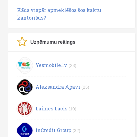
Kāds vispār apmeklēšos šos kaktu
kantorīšus?
Uzņēmumu reitings
Yesmobile.lv
(23)
Aleksandra Apavi
(25)
Laimes Lācis
(10)
InCredit Group
(32)