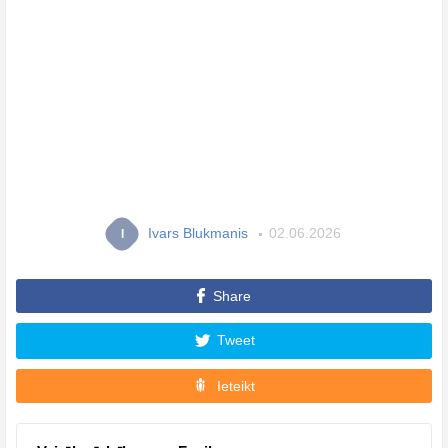
Ivars Blukmanis
02.06.2026
I
Share
Tweet
Ieteikt