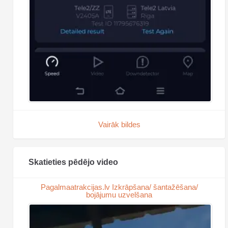
Vairāk bildes
Skatieties pēdējo video
Pagalmaatrakcijas.lv Izkrāpšana/ šantažēšana/
bojājumu uzvelšana