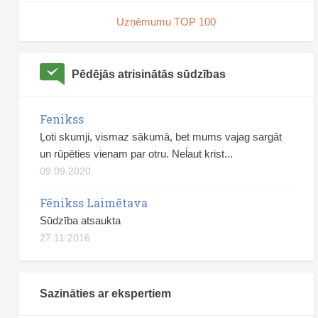
Uzņēmumu TOP 100
Pēdējās atrisinātās sūdzības
Fenikss
Ļoti skumji, vismaz sākumā, bet mums vajag sargât
un rūpēties vienam par otru. Neĺaut krist...
09.09.2020
Fēnikss Laimētava
Sūdzība atsaukta
27.11.2016
Sazināties ar ekspertiem