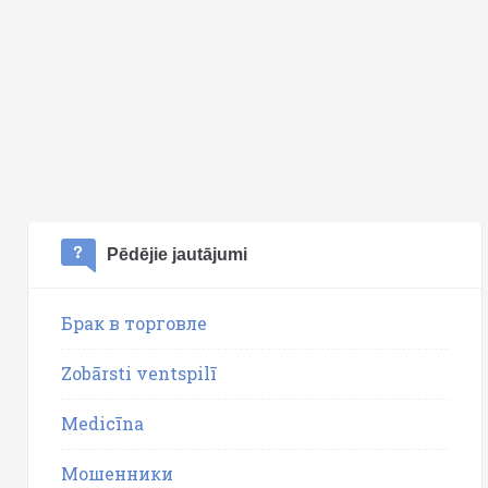
Pēdējie jautājumi
Брак в торговле
Zobārsti ventspilī
Medicīna
Мошенники