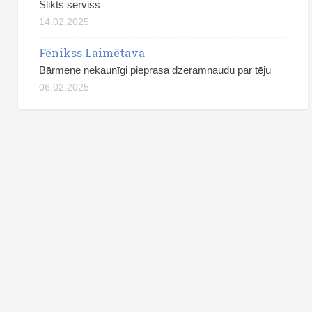
Slikts serviss
14.02.2025
Fēnikss Laimētava
Bārmene nekaunīgi pieprasa dzeramnaudu par tēju
06.02.2025