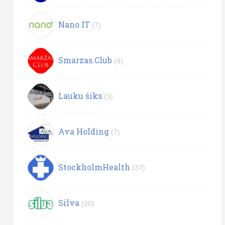
Nano IT
(7)
Smarzas.Club
(4)
Lauku šiks
(3)
Ava Holding
(7)
StockholmHealth
(37)
Silva
(20)