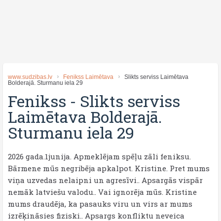
www.sudzibas.lv
Fenikss Laimētava
Slikts serviss Laimētava
Bolderajā. Sturmanu iela 29
Fenikss
-
Slikts serviss
Laimētava Bolderajā.
Sturmanu iela 29
2026 gada.1junija. Apmeklējam spēļu zāli feniksu.
Bārmene mūs negribēja apkalpot. Kristine. Pret mums
viņa uzvedas nelaipni un agresīvi.. Apsargās vispār
nemāk latviešu valodu.. Vai ignorēja mūs. Kristine
mums draudēja, ka pasauks viru un virs ar mums
izrēķināsies fiziski.. Apsargs konfliktu neveica