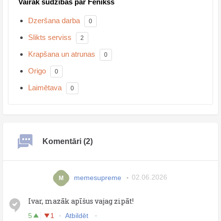
Vairāk sūdzības par Fenikss
Dzeršana darba
0
Slikts serviss
2
Krapšana un atrunas
0
Origo
0
Laimētava
0
Komentāri (2)
memesupreme
02.06.2026
M
Ivar, mazāk apīšus vajag zipāt!
5
1
Atbildēt