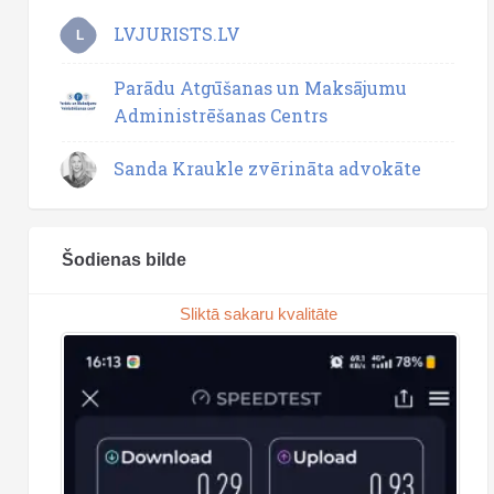
LVJURISTS.LV
L
Parādu Atgūšanas un Maksājumu
Administrēšanas Centrs
Sanda Kraukle zvērināta advokāte
Šodienas bilde
Sliktā sakaru kvalitāte