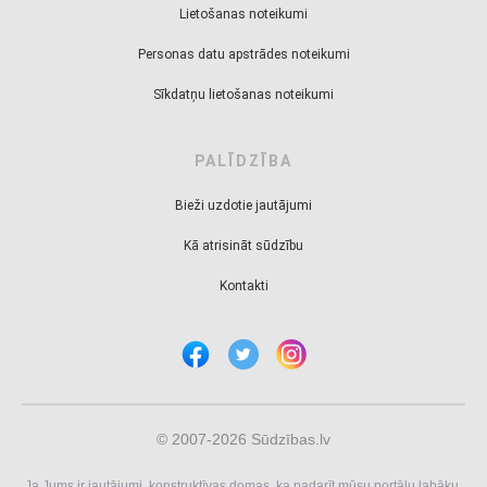
Lietošanas noteikumi
Personas datu apstrādes noteikumi
Sīkdatņu lietošanas noteikumi
PALĪDZĪBA
Bieži uzdotie jautājumi
Kā atrisināt sūdzību
Kontakti
© 2007-2026 Sūdzības.lv
Ja Jums ir jautājumi, konstruktīvas domas, ka padarīt mūsu portālu labāku,