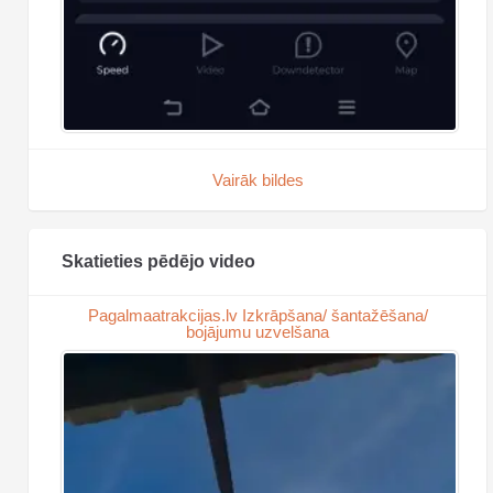
Vairāk bildes
Skatieties pēdējo video
Pagalmaatrakcijas.lv Izkrāpšana/ šantažēšana/
bojājumu uzvelšana