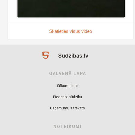
Skatieties visus video
Sudzibas.lv
GALVENĀ LAPA
Sākuma lapa
Pievienot sūdzību
Uzņēmumu saraksts
NOTEIKUMI