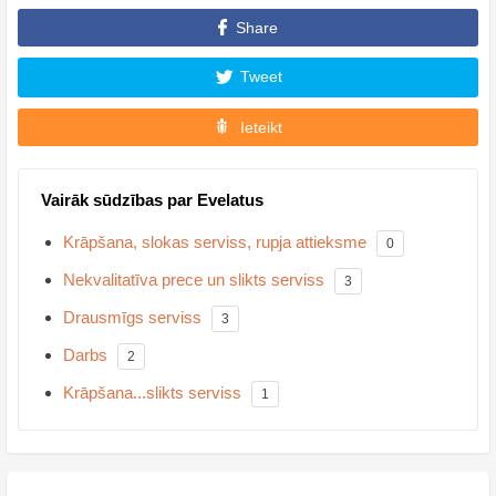
Share
Tweet
Ieteikt
Vairāk sūdzības par Evelatus
Krāpšana, slokas serviss, rupja attieksme
0
Nekvalitatīva prece un slikts serviss
3
Drausmīgs serviss
3
Darbs
2
Krāpšana...slikts serviss
1