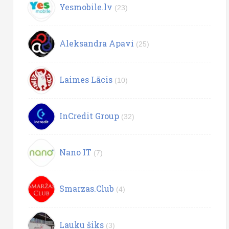
Yesmobile.lv
(23)
Aleksandra Apavi
(25)
Laimes Lācis
(10)
InCredit Group
(32)
Nano IT
(7)
Smarzas.Club
(4)
Lauku šiks
(3)