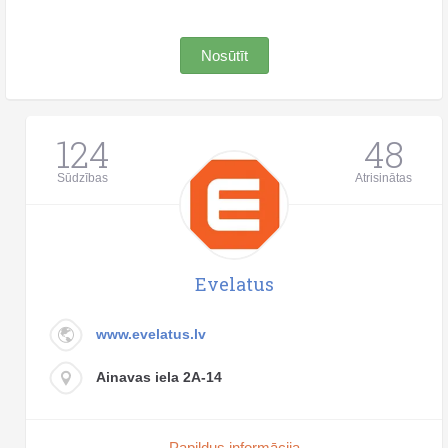
Nosūtīt
124
48
Sūdzības
Atrisinātas
Evelatus
www.evelatus.lv
Ainavas iela 2A-14
Papildus informācija