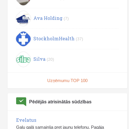
Ava Holding
(7)
StockholmHealth
(37)
Silva
(20)
Uzņēmumu TOP 100
Pēdējās atrisinātās sūdzības
Evelatus
Galu galā samainīja pret jaunu telefonu. Pagāja