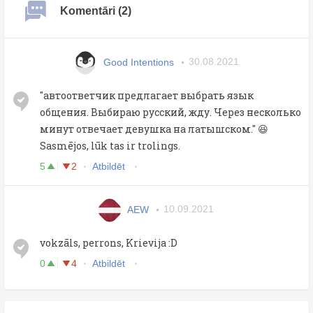
Komentāri (2)
Good Intentions
30.08.2021
"автоответчик предлагает выбрать язык
общения. Выбираю русский, жду. Через несколько
минут отвечает девушка на латышском." 😆
Sasmējos, lūk tas ir trolings.
5
2
Atbildēt
AEW
10.09.2021
vokzāls, perrons, Krievija :D
0
4
Atbildēt