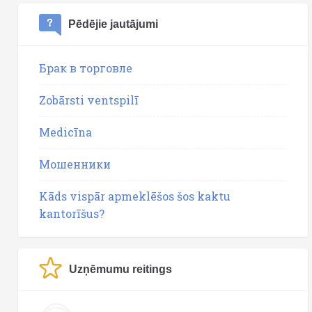
Pēdējie jautājumi
Брак в торговле
Zobārsti ventspilī
Medicīna
Мошенники
Kāds vispār apmeklēšos šos kaktu
kantorīšus?
Uzņēmumu reitings