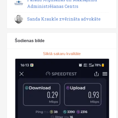
Administrēšanas Centrs
Sanda Kraukle zvērināta advokāte
Šodienas bilde
Sliktā sakaru kvalitāte