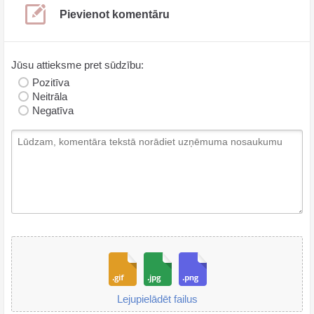
Pievienot komentāru
Jūsu attieksme pret sūdzību:
Pozitīva
Neitrāla
Negatīva
Lejupielādēt failus