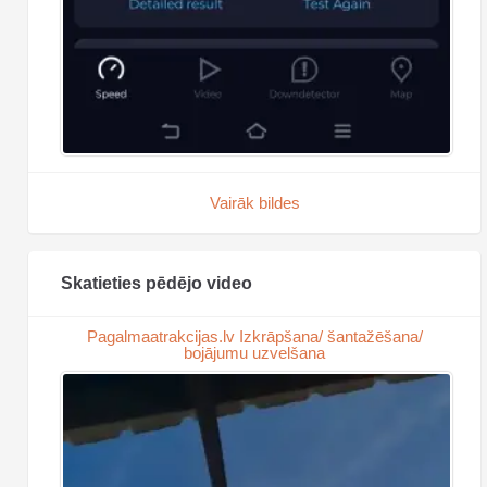
Vairāk bildes
Skatieties pēdējo video
Pagalmaatrakcijas.lv Izkrāpšana/ šantažēšana/
bojājumu uzvelšana