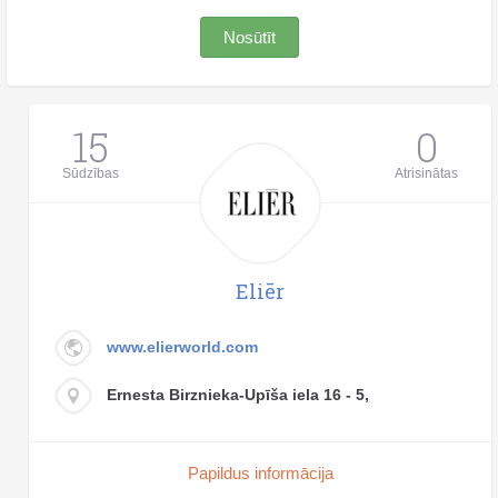
Nosūtīt
15
0
Sūdzības
Atrisinātas
Eliēr
www.elierworld.com
Ernesta Birznieka-Upīša iela 16 - 5,
Papildus informācija