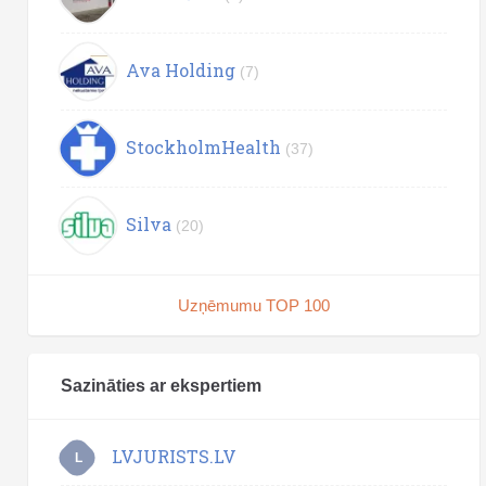
Ava Holding
(7)
StockholmHealth
(37)
Silva
(20)
Uzņēmumu TOP 100
Sazināties ar ekspertiem
LVJURISTS.LV
L