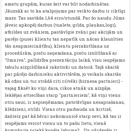
amatu grupām, kuras šeit var būt nodarbinātas.
Jāuzsāk ar to ka atalgojums par veikto darbu ir riktīgi
mazs. Tas sastāda 1,64 eiro/stundā. Par šo naudu Jūms
jāveic apkopēj darbus (tualete, grīda, plaukas,logi),
atbildes uz zvāniem, pastāvīgie zvāni par akcijām un
parējo (pusei klientu tas nepatīk un nācas klausīties
tās neapmierinātību), klientu pierakstīšana uz
procedūrām, preču saņemšana, preču izsūtīšanā ar
"Omniva", palīdzība prezentāciju laikā, visu iespējamo
tabulu aizpildīšanā rakstiski un datorā. Tajā skaitā
par pārējo darbinieku aktivitātēm, jo veikals skaitās
kā ofiss un tur strādā citi cilvēki (biznesa partnieri) -
vajag fiksēt ko viņi dara, cikos atnāk un aizgāja.
Iekšējas attiecības starp "partnieriem", kā viņi viens
otru sauc, ir nepieņēmams, patstāvīgas nesaprašanas,
klēdzieni, strīdi. Viens otru parbauda un kritizē,
dažreiz pat kā bērni nekomunicē starp sevi, kā tas ir
iespējams veicot vienu un to pašu lietu, vienā
kompānija priekš kopēja labuma?... Un pārdevējs ir