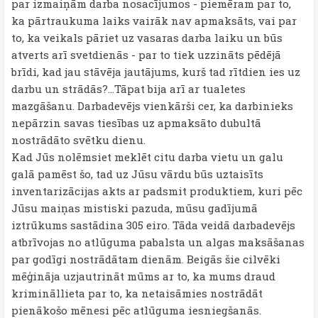
par izmaiņām darba nosacījumos - piemēram par to,
ka pārtraukuma laiks vairāk nav apmaksāts, vai par
to, ka veikals pāriet uz vasaras darba laiku un būs
atverts arī svetdienās - par to tiek uzzināts pēdējā
brīdi, kad jau stāvēja jautājums, kurš tad rītdien ies uz
darbu un strādās?...Tāpat bija arī ar tualetes
mazgāšanu. Darbadevējs vienkārši cer, ka darbinieks
nepārzin savas tiesības uz apmaksāto dubultā
nostrādāto svētku dienu.
Kad Jūs nolēmsiet meklēt citu darba vietu un galu
galā pamēst šo, tad uz Jūsu vārdu būs uztaisīts
inventarizācijas akts ar padsmit produktiem, kuri pēc
Jūsu maiņas mistiski pazuda, mūsu gadījumā
iztrūkums sastādina 305 eiro. Tāda veidā darbadevējs
atbrīvojas no atlūguma pabalsta un algas maksāšanas
par godīgi nostrādātam dienām. Beigās šie cilvēki
mēģināja uzjautrināt mūms ar to, ka mums draud
krimināllieta par to, ka netaisāmies nostrādāt
pienākošo mēnesi pēc atlūguma iesniegšanās.