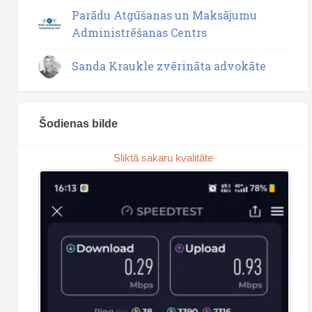
Parādu Atgūšanas un Maksājumu
Administrēšanas Centrs
Sanda Kraukle zvērināta advokāte
Šodienas bilde
Sliktā sakaru kvalitāte