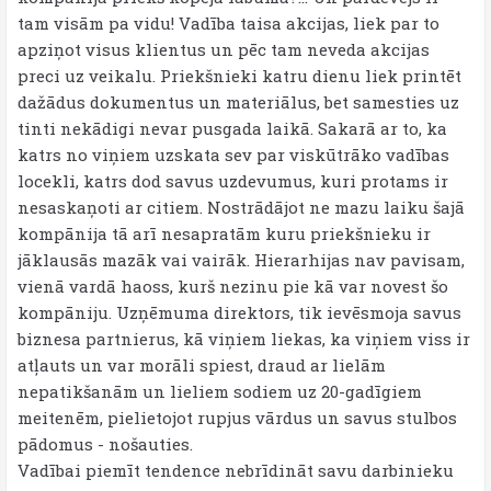
tam visām pa vidu! Vadība taisa akcijas, liek par to
apziņot visus klientus un pēc tam neveda akcijas
preci uz veikalu. Priekšnieki katru dienu liek printēt
dažādus dokumentus un materiālus, bet samesties uz
tinti nekādigi nevar pusgada laikā. Sakarā ar to, ka
katrs no viņiem uzskata sev par viskūtrāko vadības
locekli, katrs dod savus uzdevumus, kuri protams ir
nesaskaņoti ar citiem. Nostrādājot ne mazu laiku šajā
kompānija tā arī nesapratām kuru priekšnieku ir
jāklausās mazāk vai vairāk. Hierarhijas nav pavisam,
vienā vardā haoss, kurš nezinu pie kā var novest šo
kompāniju. Uzņēmuma direktors, tik ievēsmoja savus
biznesa partnierus, kā viņiem liekas, ka viņiem viss ir
atļauts un var morāli spiest, draud ar lielām
nepatikšanām un lieliem sodiem uz 20-gadīgiem
meitenēm, pielietojot rupjus vārdus un savus stulbos
pādomus - nošauties.
Vadībai piemīt tendence nebrīdināt savu darbinieku