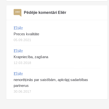
Pēdējie komentāri Eliēr
Eliēr
Preces kvalitāte
05.09.2021
Eliēr
Krapniecība, zagšana
12.03.2018
Eliēr
nenorēķinās par saistībām, apkrāpj sadarbības
partnerus
30.06.2017