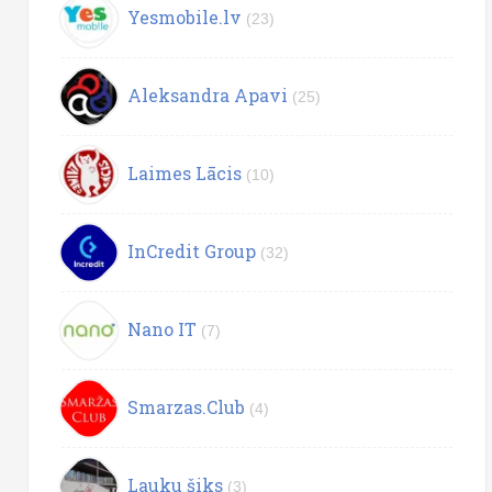
Yesmobile.lv
(23)
Aleksandra Apavi
(25)
Laimes Lācis
(10)
InCredit Group
(32)
Nano IT
(7)
Smarzas.Club
(4)
Lauku šiks
(3)