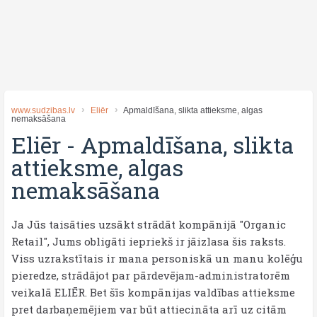
www.sudzibas.lv
Eliēr
Apmaldīšana, slikta attieksme, algas
nemaksāšana
Eliēr
-
Apmaldīšana, slikta
attieksme, algas
nemaksāšana
Ja Jūs taisāties uzsākt strādāt kompānijā "Organic
Retail", Jums obligāti iepriekš ir jāizlasa šis raksts.
Viss uzrakstītais ir mana personiskā un manu kolēģu
pieredze, strādājot par pārdevējam-administratorēm
veikalā ELIĒR. Bet šīs kompānijas valdības attieksme
pret darbaņemējiem var būt attiecināta arī uz citām