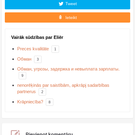
Tweet
Ieteikt
Vairāk sūdzības par Eliēr
Preces kvalitāte
1
Обман
3
Обман, угрозы, задержка и невыплата зарплаты.
9
nenorēķinās par saistībām, apkrāpj sadarbības
partnerus
2
Krāpniecība?
8
Pievienot komentāru