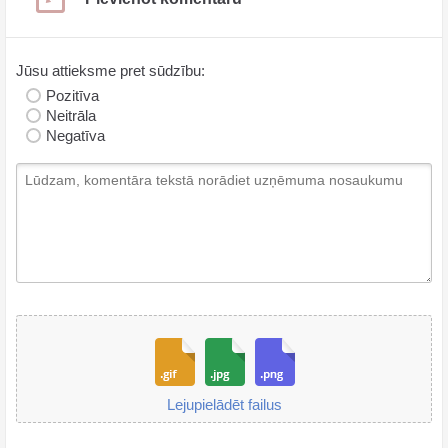
Jūsu attieksme pret sūdzību:
Pozitīva
Neitrāla
Negatīva
Lejupielādēt failus