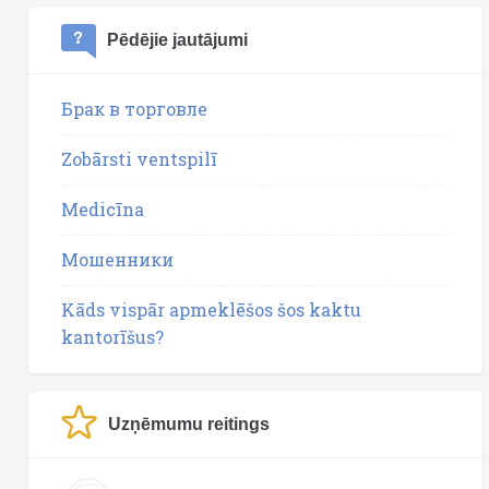
Pēdējie jautājumi
Брак в торговле
Zobārsti ventspilī
Medicīna
Мошенники
Kāds vispār apmeklēšos šos kaktu
kantorīšus?
Uzņēmumu reitings