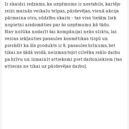
Ir skaidri redzams, ka uzņēmums ir nestabils, kartējo
reizi mainās veikalu telpas, pārdevējas, vienā akcija
pārmaina otru, sūdzību skaits - tas viss tiešām liek
nopietni aizdomāties par šo uzņēmumu kā tādu.
Nav nolūka nodarīt šai kompānijai neko sliktu, lai
veicas iekļauties pasaules kosmētikas tirgū un
pierādīt ka šīs produkts ir 8. pasaules brīnums, bet
tikai ne šādā veidā, neizmantojot cilvēka reālo darbu
pa brīvu un izmainīt attieksmi pret darbiniekiem (tas
attiecas ne tikai uz pārdevējas darbu).