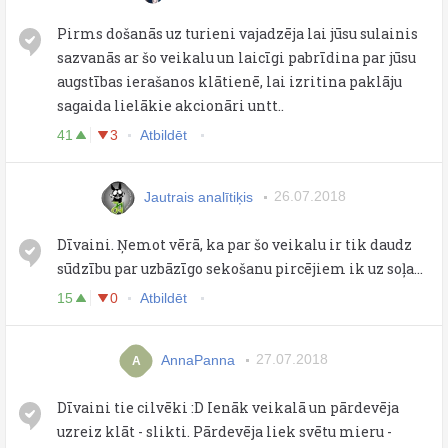
Pirms došanās uz turieni vajadzēja lai jūsu sulainis
sazvanās ar šo veikalu un laicīgi pabrīdina par jūsu
augstības ierašanos klātienē, lai izritina paklāju
sagaida lielākie akcionāri untt..
41
3
Atbildēt
Jautrais analītiķis
26.07.2018
Dīvaini. Ņemot vērā, ka par šo veikalu ir tik daudz
sūdzību par uzbāzīgo sekošanu pircējiem ik uz soļa...
15
0
Atbildēt
AnnaPanna
27.07.2018
A
Dīvaini tie cilvēki :D Ienāk veikalā un pārdevēja
uzreiz klāt - slikti. Pārdevēja liek svētu mieru -