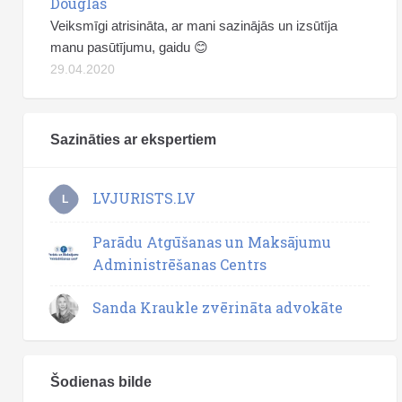
Douglas
Veiksmīgi atrisināta, ar mani sazinājās un izsūtīja
manu pasūtījumu, gaidu 😊
29.04.2020
Sazināties ar ekspertiem
LVJURISTS.LV
L
Parādu Atgūšanas un Maksājumu
Administrēšanas Centrs
Sanda Kraukle zvērināta advokāte
Šodienas bilde