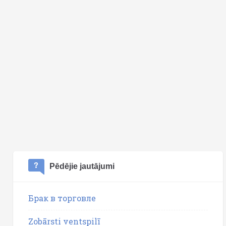
Pēdējie jautājumi
Брак в торговле
Zobārsti ventspilī