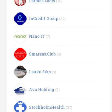
Laimes Lācis
(10)
InCredit Group
(32)
Nano IT
(7)
Smarzas.Club
(4)
Lauku šiks
(3)
Ava Holding
(7)
StockholmHealth
(37)