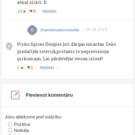
atkal slikti :D
18
0
Atbildēt
chanelmademoiselle
09.08.2018
C
Pirku Spices Dougles ļoti dārgas smaržas. Čeks
piedalījās loterijā,protams to nepievienoja
pirkumam. Lai pārdevējai veicas izlozē!
5
1
Atbildēt
Pievienot komentāru
Jūsu attieksme pret sūdzību:
Pozitīva
Neitrāla