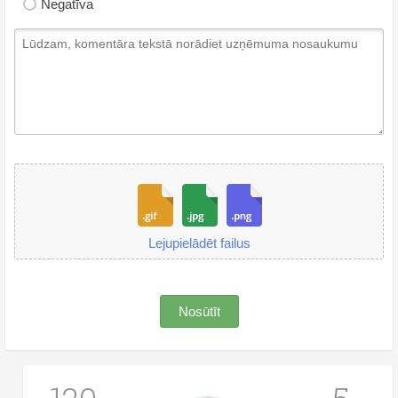
Negatīva
Lejupielādēt failus
Nosūtīt