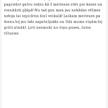
pagriežot galvu redzu kā 3 meitenes stāv pie kases un
vienkārši pļāpā! Nu tad gan man jau nekādas vēlmes
nebija lai iepirktos šinī veikalā! Laikam meitenes pa
dienu bij jau labi sapelnījušās un līdz mums viņām bij
grūti atnākt. Ļoti nesmuki no viņu puses, Jutos
vīlusies.