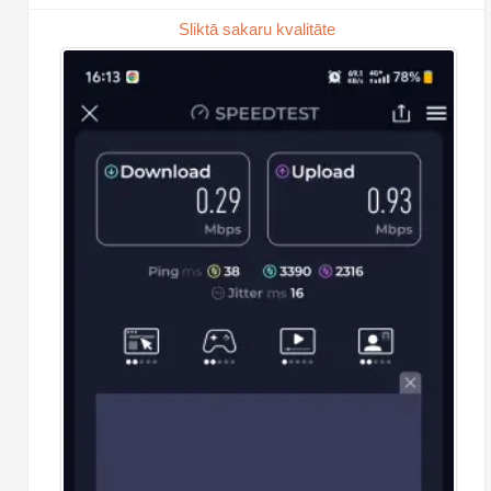
Sliktā sakaru kvalitāte