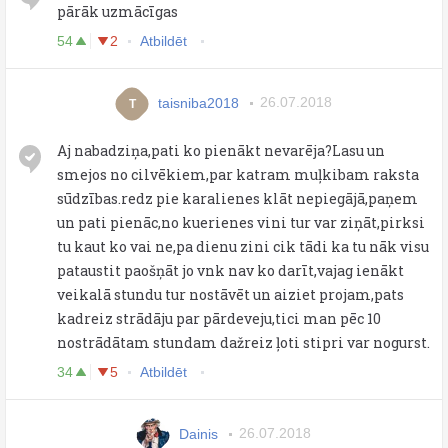
pārāk uzmācīgas
54
2
Atbildēt
taisniba2018
26.07.2018
T
Aj nabadziņa,pati ko pienākt nevarēja?Lasu un
smejos no cilvēkiem,par katram muļkibam raksta
sūdzības.redz pie karalienes klāt nepiegājā,paņem
un pati pienāc,no kuerienes vini tur var ziņāt,pirksi
tu kaut ko vai ne,pa dienu zini cik tādi ka tu nāk visu
pataustit paošņāt jo vnk nav ko darīt,vajag ienākt
veikalā stundu tur nostāvēt un aiziet projam,pats
kadreiz strādāju par pārdeveju,tici man pēc 10
nostrādātam stundam dažreiz ļoti stipri var nogurst.
34
5
Atbildēt
Dainis
26.07.2018