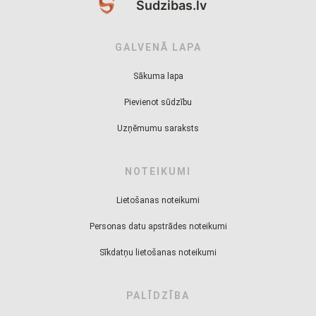
Sudzibas.lv
GALVENĀ LAPA
Sākuma lapa
Pievienot sūdzību
Uzņēmumu saraksts
NOTEIKUMI
Lietošanas noteikumi
Personas datu apstrādes noteikumi
Sīkdatņu lietošanas noteikumi
PALĪDZĪBA