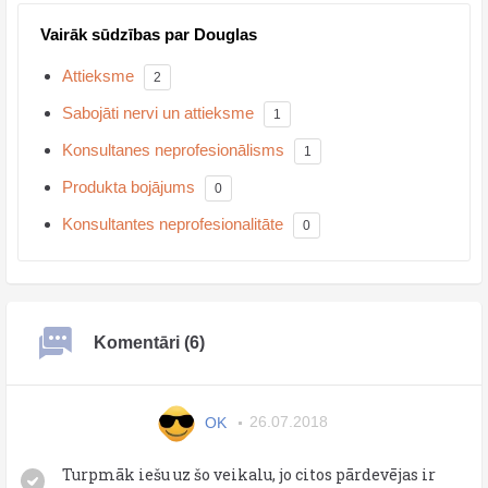
Vairāk sūdzības par Douglas
Attieksme
2
Sabojāti nervi un attieksme
1
Konsultanes neprofesionālisms
1
Produkta bojājums
0
Konsultantes neprofesionalitāte
0
Komentāri (6)
ОK
26.07.2018
Turpmāk iešu uz šo veikalu, jo citos pārdevējas ir