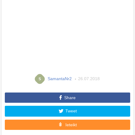
SamantaNr2
26.07.2018
S
Share
Tweet
Ieteikt