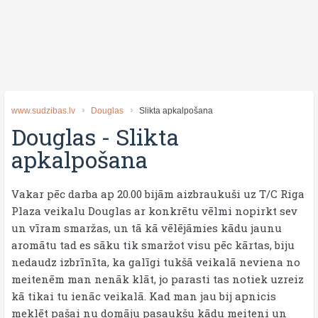
www.sudzibas.lv
Douglas
Slikta apkalpošana
Douglas
-
Slikta
apkalpošana
Vakar pēc darba ap 20.00 bijām aizbraukuši uz T/C Riga
Plaza veikalu Douglas ar konkrētu vēlmi nopirkt sev
un vīram smaržas, un tā kā vēlējāmies kādu jaunu
aromātu tad es sāku tik smaržot visu pēc kārtas, biju
nedaudz izbrīnīta, ka galīgi tukšā veikalā neviena no
meitenēm man nenāk klāt, jo parasti tas notiek uzreiz
kā tikai tu ienāc veikalā. Kad man jau bij apnicis
meklēt pašai nu domāju pasaukšu kādu meiteni un