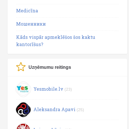
Medicīna
Мошенники
Kāds vispār apmeklēšos šos kaktu
kantorīšus?
Uzņēmumu reitings
Yesmobile.lv
(23)
Aleksandra Apavi
(25)