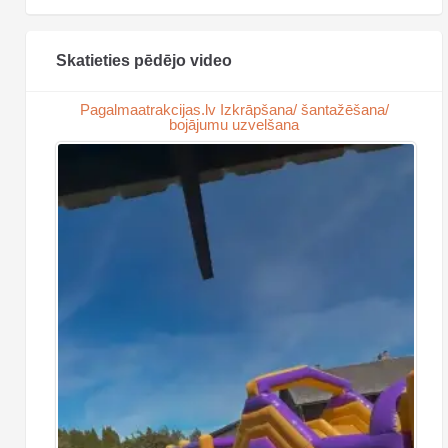
Skatieties pēdējo video
Pagalmaatrakcijas.lv Izkrāpšana/ šantažēšana/
bojājumu uzvelšana