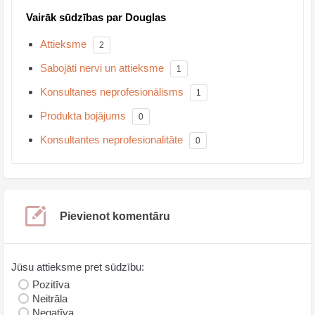
Vairāk sūdzības par Douglas
Attieksme
2
Sabojāti nervi un attieksme
1
Konsultanes neprofesionālisms
1
Produkta bojājums
0
Konsultantes neprofesionalitāte
0
Pievienot komentāru
Jūsu attieksme pret sūdzību:
Pozitīva
Neitrāla
Negatīva