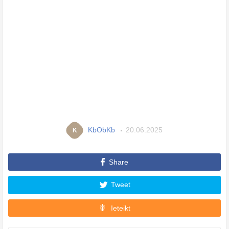
KbObKb
20.06.2025
K
Share
Tweet
Ieteikt