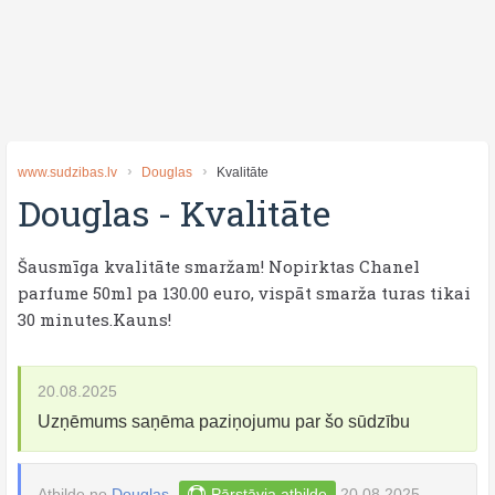
www.sudzibas.lv
Douglas
Kvalitāte
Douglas
-
Kvalitāte
Šausmīga kvalitāte smaržam! Nopirktas Chanel
parfume 50ml pa 130.00 euro, vispāt smarža turas tikai
30 minutes.Kauns!
20.08.2025
Uzņēmums saņēma paziņojumu par šo sūdzību
Atbilde no
Douglas
Pārstāvja atbilde
20.08.2025