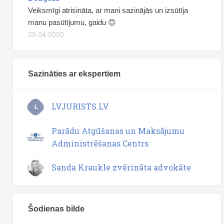
Veiksmīgi atrisināta, ar mani sazinājās un izsūtīja
manu pasūtījumu, gaidu 😊
29.04.2020
Sazināties ar ekspertiem
LVJURISTS.LV
L
Parādu Atgūšanas un Maksājumu
Administrēšanas Centrs
Sanda Kraukle zvērināta advokāte
Šodienas bilde