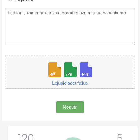
Lejupielādēt failus
Nosūtīt
120
5