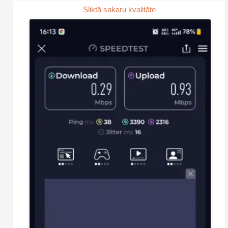
Sliktā sakaru kvalitāte