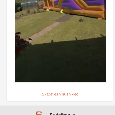
Skatieties visus video
Sudzibas.lv