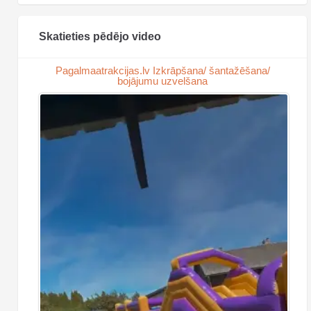
Skatieties pēdējo video
Pagalmaatrakcijas.lv Izkrāpšana/ šantažēšana/
bojājumu uzvelšana