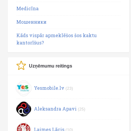
Medicīna
Мошенники
Kāds vispār apmeklēšos šos kaktu
kantorīšus?
Uzņēmumu reitings
Yesmobile.lv
(23)
Aleksandra Apavi
(25)
Laimes Lācis
(10)