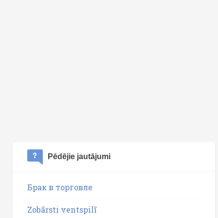
Pēdējie jautājumi
Брак в торговле
Zobārsti ventspilī