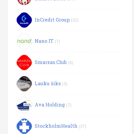
InCredit Group
(32)
Nano IT
(7)
Smarzas.Club
(4)
Lauku šiks
(3)
Ava Holding
(7)
StockholmHealth
(37)