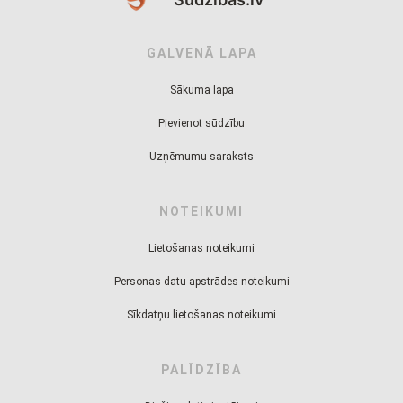
GALVENĀ LAPA
Sākuma lapa
Pievienot sūdzību
Uzņēmumu saraksts
NOTEIKUMI
Lietošanas noteikumi
Personas datu apstrādes noteikumi
Sīkdatņu lietošanas noteikumi
PALĪDZĪBA