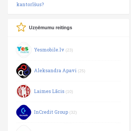
kantorīšus?
Uzņēmumu reitings
Yesmobile.lv
(23)
Aleksandra Apavi
(25)
Laimes Lācis
(10)
InCredit Group
(32)