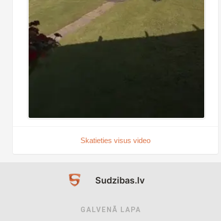
Skatieties visus video
Sudzibas.lv
GALVENĀ LAPA