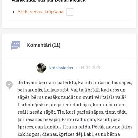
Slikts servis, krāpšana
1
Komentāri (11)
krāslavietiss
04.04.2025
Ja tavam bērnam pateiktu, ka tūlīt urbs un tas sāpēs,
bet sarunās, ka ļaus urbt. Vai tajā brīdī, kad urbs un
sāpēs, bērns nesāks raudāt un muti vēl taisīs vaļā?
Psiholoģiskie piegājieni darbojas, kamēr bērnam
reāli nesāk sāpēt. Tie, kuri pacieš sāpes, tiem tādu
ļaļināšanos nevajag. Esmu radis gan, ka urbj bez
šprices, gan kanālus tīra un pilda. Pēcāk nav nejūtīgs
žoklis pusi dienas, šprices dēļ. Labi, es no bērna