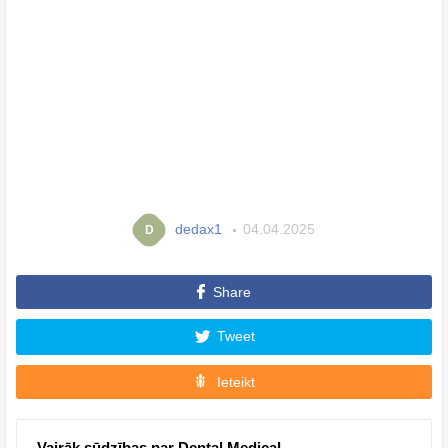
dedax1
04.04.2025
D
Share
Tweet
Ieteikt
Vairāk sūdzības par Dental Medical