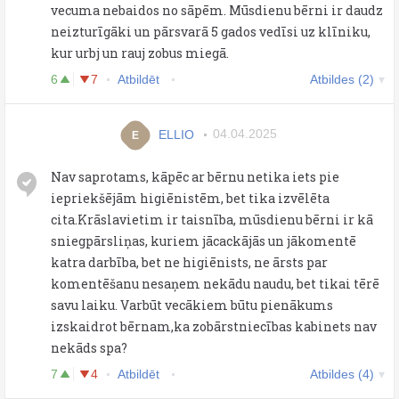
vecuma nebaidos no sāpēm. Mūsdienu bērni ir daudz
neizturīgāki un pārsvarā 5 gados vedīsi uz klīniku,
kur urbj un rauj zobus miegā.
6
7
Atbildēt
Atbildes (2)
ELLIO
04.04.2025
E
Nav saprotams, kāpēc ar bērnu netika iets pie
iepriekšējām higiēnistēm, bet tika izvēlēta
cita.Krāslavietim ir taisnība, mūsdienu bērni ir kā
sniegpārsliņas, kuriem jācackājās un jākomentē
katra darbība, bet ne higiēnists, ne ārsts par
komentēšanu nesaņem nekādu naudu, bet tikai tērē
savu laiku. Varbūt vecākiem būtu pienākums
izskaidrot bērnam,ka zobārstniecības kabinets nav
nekāds spa?
7
4
Atbildēt
Atbildes (4)