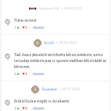
Karlsons XIII
04.04.2025
Tikai mieru!
2
3
Atbildēt
ELLIO
05.04.2025
E
Tad Jums jāmeklē sertificēts bērnu zobārsts, nevis
ierindas zobārsts,kas ir spiests vadības dēļ strādāt ar
bērniem.
6
4
Atbildēt
Šņukstiņš
09.07.2025
š
Šitā klīnika vispār ir miskaste.
3
8
Atbildēt