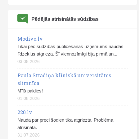
Pēdējās atrisinātās sūdzības
Modivo.lv
Tikai pēc sūdzības publicēšanas uzņēmums naudas
līdzekļus atgrieza. Šī viennozīmīgi bija pirmā un...
03.08.2026
Paula Stradiņa klīniskā universitātes
slimnīca
Mīļš paldies!
01.08.2026
220.lv
Nauda par preci šodien tika atgriezta. Problēma
atrisināta.
31.07.2026