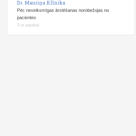
Dr. Mauriņa Klīnika
Pēc neveiksmīgas ārstēšanas norobežojas no
pacientes
3 st atpakaļ