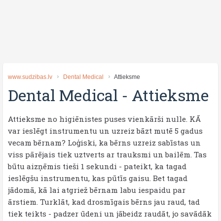
www.sudzibas.lv
Dental Medical
Attieksme
Dental Medical
-
Attieksme
Attieksme no higiēnistes puses vienkārši nulle. KĀ
var ieslēgt instrumentu un uzreiz bāzt mutē 5 gadus
vecam bērnam? Loģiski, ka bērns uzreiz sabīstas un
viss pārējais tiek uztverts ar trauksmi un bailēm. Tas
būtu aizņēmis tieši 1 sekundi - pateikt, ka tagad
ieslēgšu instrumentu, kas pūtīs gaisu. Bet tagad
jādomā, kā lai atgriež bērnam labu iespaidu par
ārstiem. Turklāt, kad drosmīgais bērns jau raud, tad
tiek teikts - padzer ūdeni un jābeidz raudāt, jo savādāk