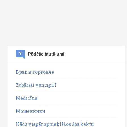
Pēdējie jautājumi
Брак в торговле
Zobārsti ventspilī
Medicīna
Мошенники
Kāds vispār apmeklēšos šos kaktu