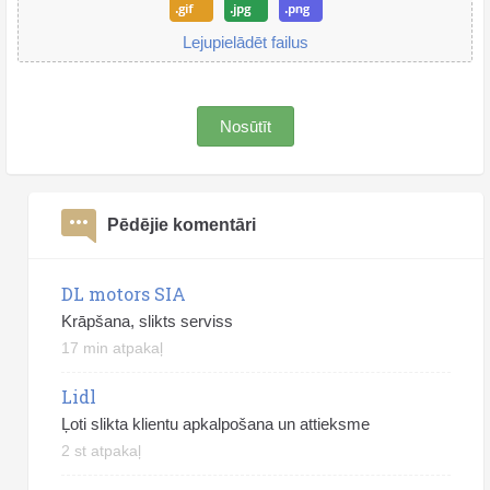
Lejupielādēt failus
Nosūtīt
Pēdējie komentāri
DL motors SIA
Krāpšana, slikts serviss
17 min atpakaļ
Lidl
Ļoti slikta klientu apkalpošana un attieksme
2 st atpakaļ