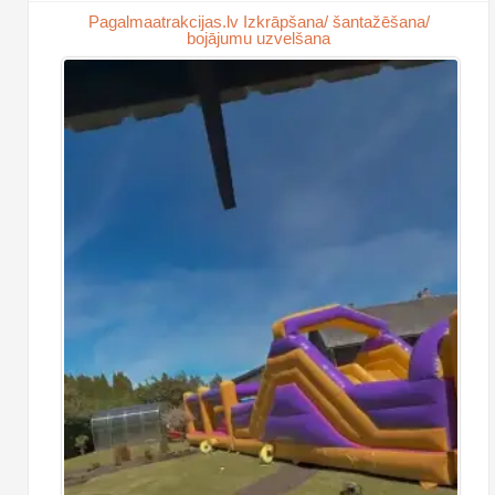
Pagalmaatrakcijas.lv Izkrāpšana/ šantažēšana/
bojājumu uzvelšana