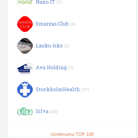
Nano IT
(7)
Smarzas.Club
(4)
Lauku šiks
(3)
Ava Holding
(7)
StockholmHealth
(37)
Silva
(20)
Uzņēmumu TOP 100