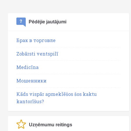
Pēdējie jautājumi
Брак в торговле
Zobārsti ventspilī
Medicīna
Мошенники
Kāds vispār apmeklēšos šos kaktu
kantorīšus?
Uzņēmumu reitings