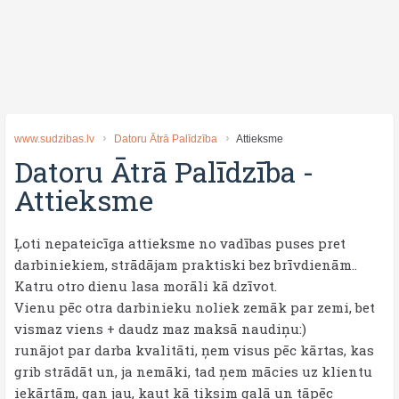
www.sudzibas.lv
Datoru Ātrā Palīdzība
Attieksme
Datoru Ātrā Palīdzība
-
Attieksme
Ļoti nepateicīga attieksme no vadības puses pret
darbiniekiem, strādājam praktiski bez brīvdienām..
Katru otro dienu lasa morāli kā dzīvot.
Vienu pēc otra darbinieku noliek zemāk par zemi, bet
vismaz viens + daudz maz maksā naudiņu:)
runājot par darba kvalitāti, ņem visus pēc kārtas, kas
grib strādāt un, ja nemāki, tad ņem mācies uz klientu
iekārtām, gan jau, kaut kā tiksim galā un tāpēc