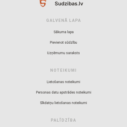
Sudzibas.lv
GALVENĀ LAPA
Sākuma lapa
Pievienot sūdzību
Uzņēmumu saraksts
NOTEIKUMI
Lietošanas noteikumi
Personas datu apstrādes noteikumi
Sīkdatņu lietošanas noteikumi
PALĪDZĪBA