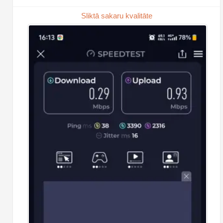
Sliktā sakaru kvalitāte