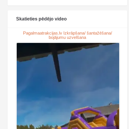
Skatieties pēdējo video
Pagalmaatrakcijas.lv Izkrāpšana/ šantažēšana/
bojājumu uzvelšana