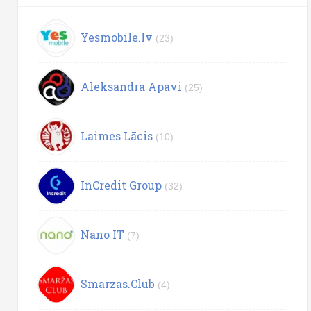
Yesmobile.lv
(23)
Aleksandra Apavi
(25)
Laimes Lācis
(10)
InCredit Group
(32)
Nano IT
(7)
Smarzas.Club
(4)