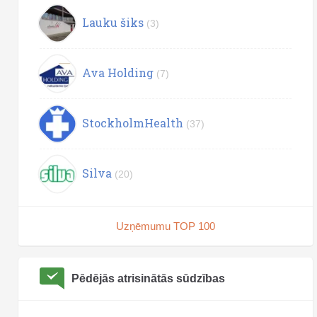
Lauku šiks
(3)
Ava Holding
(7)
StockholmHealth
(37)
Silva
(20)
Uzņēmumu TOP 100
Pēdējās atrisinātās sūdzības