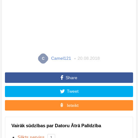
Camel121
20.08.2018
C
Share
Tweet
Ieteikt
Vairāk sūdzības par Datoru Ātrā Palīdzība
Slikts serviss
1