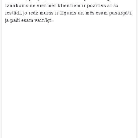
iznākums ne vienmēr klientiem ir pozitīvs ar šo
iestādi, jo redz mums ir līgums un mēs esam pasargāti,
ja paši esam vainīgi.