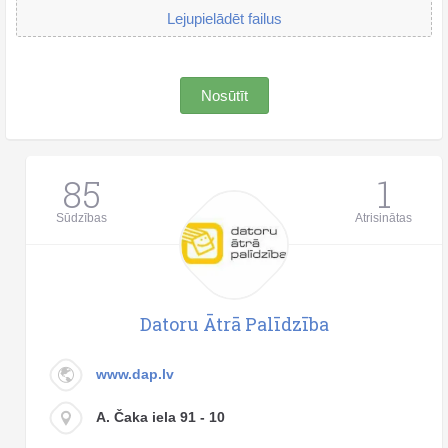
Lejupielādēt failus
Nosūtīt
85
1
Sūdzības
Atrisinātas
Datoru Ātrā Palīdzība
www.dap.lv
A. Čaka iela 91 - 10