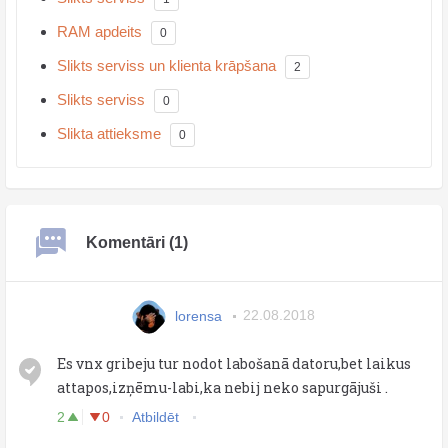
RAM apdeits
0
Slikts serviss un klienta krāpšana
2
Slikts serviss
0
Slikta attieksme
0
Komentāri (1)
lorensa
22.08.2018
Es vnx gribeju tur nodot labošanā datoru,bet laikus
attapos,izņēmu-labi,ka nebij neko sapurgājuši .
2
0
Atbildēt