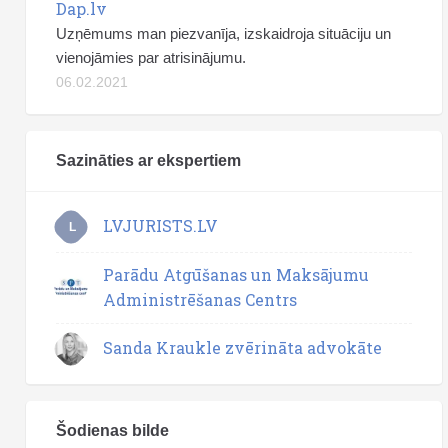
Dap.lv
Uzņēmums man piezvanīja, izskaidroja situāciju un
vienojāmies par atrisinājumu.
06.02.2021
Sazināties ar ekspertiem
LVJURISTS.LV
L
Parādu Atgūšanas un Maksājumu
Administrēšanas Centrs
Sanda Kraukle zvērināta advokāte
Šodienas bilde