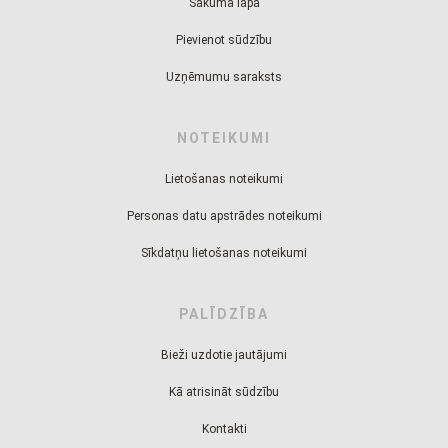
Sākuma lapa
Pievienot sūdzību
Uzņēmumu saraksts
NOTEIKUMI
Lietošanas noteikumi
Personas datu apstrādes noteikumi
Sīkdatņu lietošanas noteikumi
PALĪDZĪBA
Bieži uzdotie jautājumi
Kā atrisināt sūdzību
Kontakti