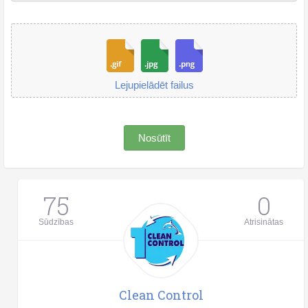
Lejupielādēt failus
Nosūtīt
75
0
Sūdzības
Atrisinātas
Clean Control