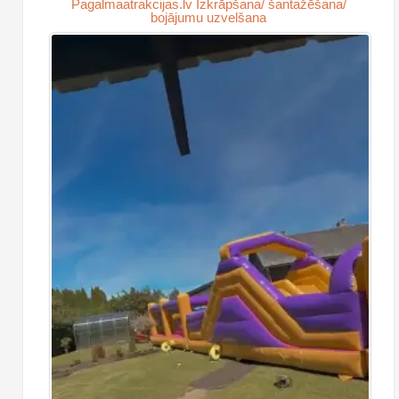
Pagalmaatrakcijas.lv Izkrāpšana/ šantažēšana/
bojājumu uzvelšana