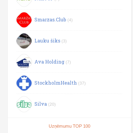
Smarzas.Club
(4)
Lauku šiks
(3)
Ava Holding
(7)
StockholmHealth
(37)
Silva
(20)
Uzņēmumu TOP 100