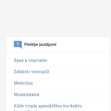
Pēdējie jautājumi
Брак в торговле
Zobārsti ventspilī
Medicīna
Мошенники
Kāds vispār apmeklēšos šos kaktu