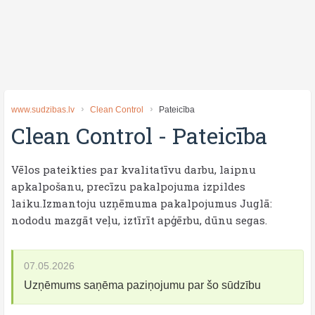
www.sudzibas.lv
Clean Control
Pateicība
Clean Control
-
Pateicība
Vēlos pateikties par kvalitatīvu darbu, laipnu
apkalpošanu, precīzu pakalpojuma izpildes
laiku.Izmantoju uzņēmuma pakalpojumus Juglā:
nododu mazgāt veļu, iztīrīt apģērbu, dūnu segas.
07.05.2026
Uzņēmums saņēma paziņojumu par šo sūdzību