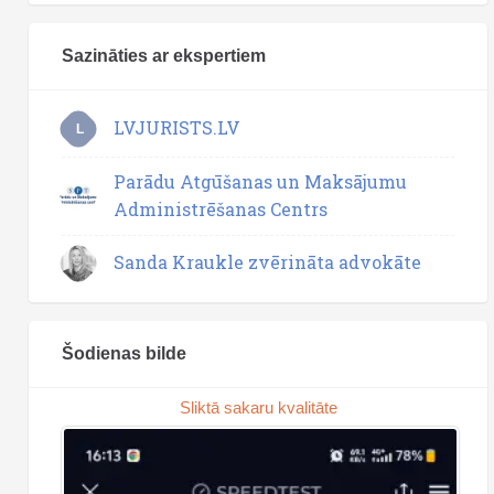
Sazināties ar ekspertiem
LVJURISTS.LV
L
Parādu Atgūšanas un Maksājumu
Administrēšanas Centrs
Sanda Kraukle zvērināta advokāte
Šodienas bilde
Sliktā sakaru kvalitāte