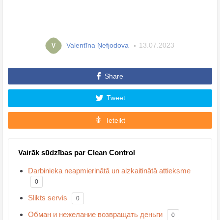
Valentīna Ņefjodova
13.07.2023
V
Share
Tweet
Ieteikt
Vairāk sūdzības par Clean Control
Darbinieka neapmierinātā un aizkaitinātā attieksme
0
Slikts servis
0
Обман и нежелание возвращать деньги
0