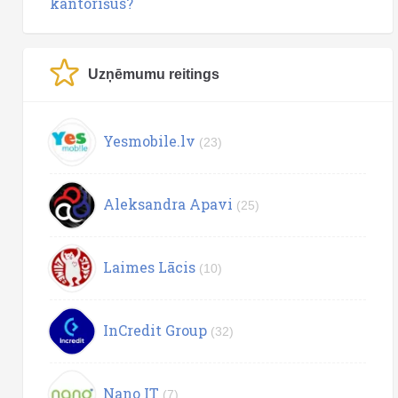
kantorīšus?
Uzņēmumu reitings
Yesmobile.lv
(23)
Aleksandra Apavi
(25)
Laimes Lācis
(10)
InCredit Group
(32)
Nano IT
(7)