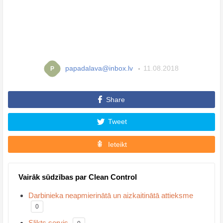
papadalava@inbox.lv
11.08.2018
P
Share
Tweet
Ieteikt
Vairāk sūdzības par Clean Control
Darbinieka neapmierinātā un aizkaitinātā attieksme
0
Slikts servis