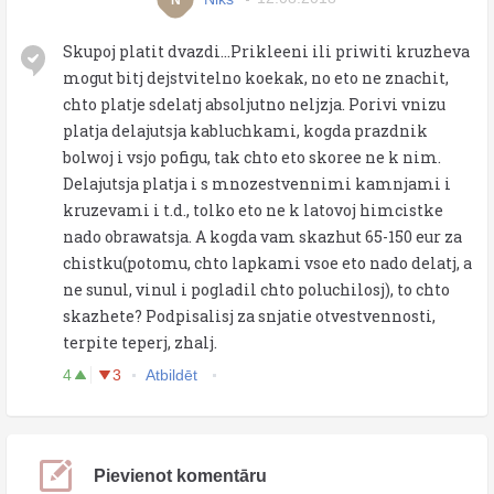
Skupoj platit dvazdi...Prikleeni ili priwiti kruzheva
mogut bitj dejstvitelno koekak, no eto ne znachit,
chto platje sdelatj absoljutno neljzja. Porivi vnizu
platja delajutsja kabluchkami, kogda prazdnik
bolwoj i vsjo pofigu, tak chto eto skoree ne k nim.
Delajutsja platja i s mnozestvennimi kamnjami i
kruzevami i t.d., tolko eto ne k latovoj himcistke
nado obrawatsja. A kogda vam skazhut 65-150 eur za
chistku(potomu, chto lapkami vsoe eto nado delatj, a
ne sunul, vinul i pogladil chto poluchilosj), to chto
skazhete? Podpisalisj za snjatie otvestvennosti,
terpite teperj, zhalj.
4
3
Atbildēt
Pievienot komentāru