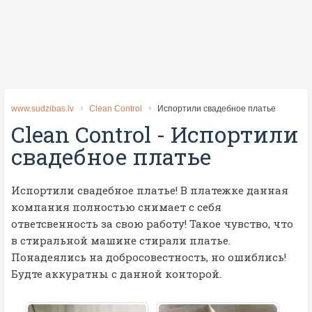
www.sudzibas.lv
Clean Control
Испортили свадебное платье
Clean Control
-
Испортили
свадебное платье
Испортили свадебное платье! В платежке данная
компания полностью снимает с себя
ответсвенность за свою работу! Такое чувство, что
в стиральной машине стирали платье.
Понадеялись на добросовестность, но ошиблись!
Будте аккуратны с данной конторой.