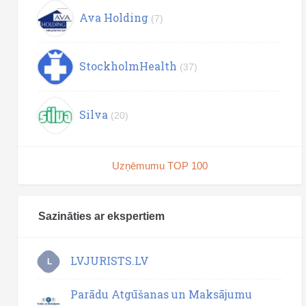
Ava Holding
(7)
StockholmHealth
(37)
Silva
(20)
Uzņēmumu TOP 100
Sazināties ar ekspertiem
LVJURISTS.LV
L
Parādu Atgūšanas un Maksājumu