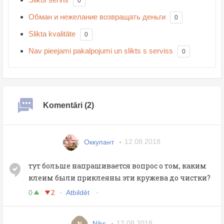
0
Обман и нежелание возвращать деньги
0
Slikta kvalitāte
0
Nav pieejami pakalpojumi un slikts s serviss
0
Komentāri (2)
Оккупант
12.08.2018
тут больше напрашивается вопрос о том, каким
клеим были приклеяны эти кружева до чистки?
0
2
Atbildēt
Niks
12.08.2018
N