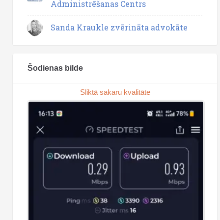
Administrēšanas Centrs
Sanda Kraukle zvērināta advokāte
Šodienas bilde
Sliktā sakaru kvalitāte