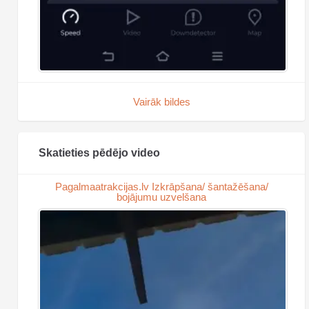
Vairāk bildes
Skatieties pēdējo video
Pagalmaatrakcijas.lv Izkrāpšana/ šantažēšana/
bojājumu uzvelšana