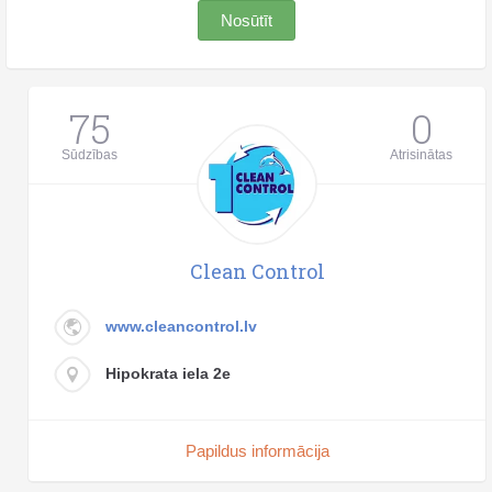
Nosūtīt
75
0
Sūdzības
Atrisinātas
Clean Control
www.cleancontrol.lv
Hipokrata iela 2e
Papildus informācija