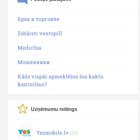
Брак в торговле
Zobārsti ventspilī
Medicīna
Мошенники
Kāds vispār apmeklēšos šos kaktu
kantorīšus?
Uzņēmumu reitings
Yesmobile.lv
(23)