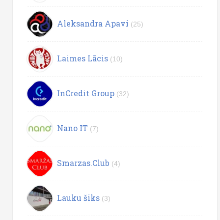
Aleksandra Apavi
(25)
Laimes Lācis
(10)
InCredit Group
(32)
Nano IT
(7)
Smarzas.Club
(4)
Lauku šiks
(3)