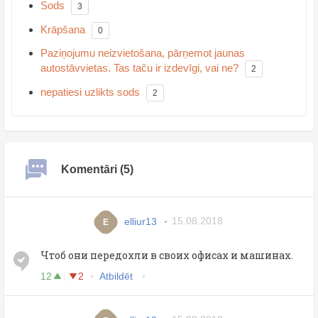
Sods
3
Krāpšana
0
Paziņojumu neizvietošana, pārņemot jaunas
autostāvvietas. Tas taču ir izdevīgi, vai ne?
2
nepatiesi uzlikts sods
2
Komentāri (5)
elliur13
15.08.2018
E
Чтоб они передохли в своих офисах и машинах.
12
2
Atbildēt