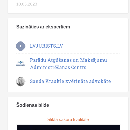
10.05.2023
Sazināties ar ekspertiem
LVJURISTS.LV
L
Parādu Atgūšanas un Maksājumu
Administrēšanas Centrs
Sanda Kraukle zvērināta advokāte
Šodienas bilde
Sliktā sakaru kvalitāte