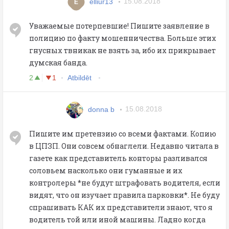
elliur13
15.08.2018
E
Уважаемые потерпевшие! Пишите заявление в
полицию по факту мошенничества. Больше этих
гнусных твникак не взять за, ибо их прикрывает
думская банда.
2
1
Atbildēt
donna b
15.08.2018
Пишите им претензию со всеми фактами. Копию
в ЦПЗП. Они совсем обнаглели. Недавно читала в
газете как представитель конторы разливался
соловьем насколько они гуманные и их
контролеры *не будут штрафовать водителя, если
видят, что он изучает правила парковки*. Не буду
спрашивать КАК их представители знают, что я
водитель той или иной машины. Ладно когда