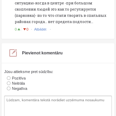
ситуацию-когда в центре -при большом
скоплении людей это как то регулируется
(парковка)- но то что стали творить в спальных
районах города... нет предела подлости...
0
0
Atbildēt
Pievienot komentāru
Jūsu attieksme pret sūdzību:
Pozitīva
Neitrāla
Negatīva