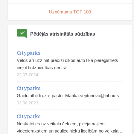
Uzņēmumu TOP 100
Pēdējās atrisinātās sūdzības
Cityparks
Vēlos arī uzzināt precīzi cikos auto tika piereģistrēts
ieejot tirdzniecības centrā
22.07.2024
Cityparks
Gaidu atbildi uz e-pastu
-Marika.septunova@inbox.lv
03.08.2023
Cityparks
Neskatoties uz veikala čekiem, pieejamajiem
videoierakstiem un aculiecinieku liecībām no veikala...