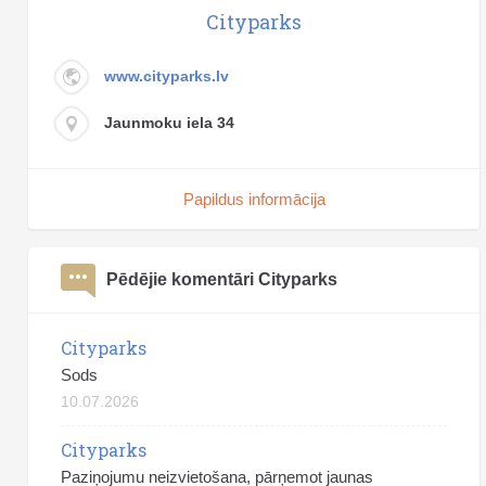
Cityparks
www.cityparks.lv
Jaunmoku iela 34
Papildus informācija
Pēdējie komentāri Cityparks
Cityparks
Sods
10.07.2026
Cityparks
Paziņojumu neizvietošana, pārņemot jaunas