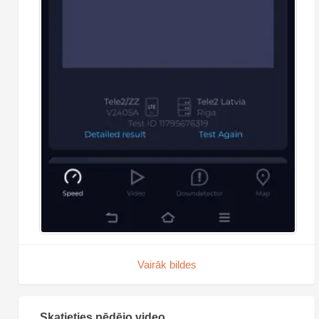
Vairāk bildes
Skatieties pēdējo video