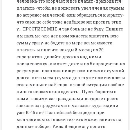
человека-это огорчает и все платят -приходится
платить -чтобы не допкскать увеличения суммы
до астронос-мической -или обращаться к юристу-
что сама по себе тоже недёшево ил просить этих
у... ПРОСТИТЕ МНЕ-я так больше не буду. Пишите
им письмо-что нет возможности оплатить всю
сумму сразу-но будете по мере возможности
платить- и платите каждый месяц по 20
евроцентов- давайте дружно над ними
поиздеваемся- а может даже и по 5 евроцентов-но
регулярно- пока они пишут вам письмо с суммой
долга- в это месяц сумма долга уже поменяласт и
стала меньше на 5 евро- в такой ситуации вообще
ничего невозможно сделать... Пусть борются с
нами--своими же гражданами-которые просто
заехали за продуктами в магазин-куда ездили
уже 10-15 лет! Полнейший беспредел при
молчаливом согласии тех- кто может влиять на
данные поборы. Ужас. Я ещё могу понять