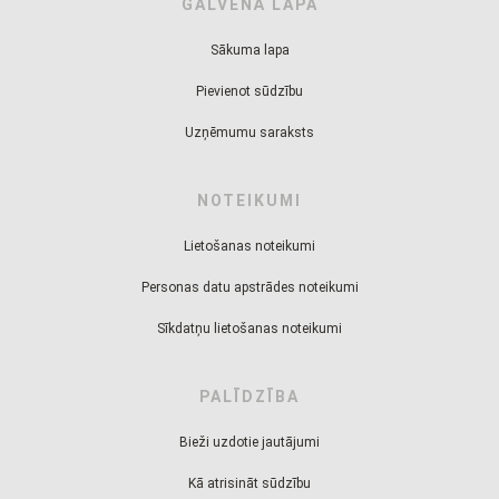
GALVENĀ LAPA
Sākuma lapa
Pievienot sūdzību
Uzņēmumu saraksts
NOTEIKUMI
Lietošanas noteikumi
Personas datu apstrādes noteikumi
Sīkdatņu lietošanas noteikumi
PALĪDZĪBA
Bieži uzdotie jautājumi
Kā atrisināt sūdzību