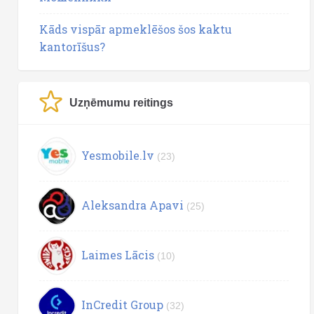
Kāds vispār apmeklēšos šos kaktu
kantorīšus?
Uzņēmumu reitings
Yesmobile.lv
(23)
Aleksandra Apavi
(25)
Laimes Lācis
(10)
InCredit Group
(32)