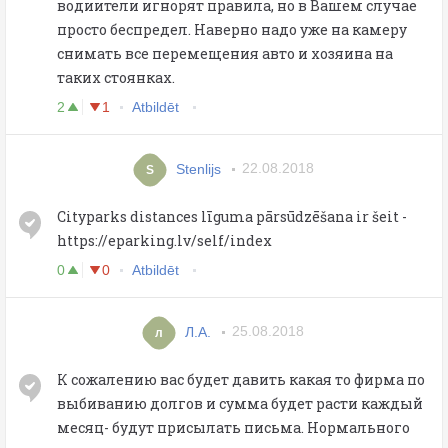
водиители игнорят правила, но в Вашем случае
просто беспредел. Наверно надо уже на камеру
снимать все перемещения авто и хозяина на
таких стоянках.
2
1
Atbildēt
Stenlijs
22.08.2018
S
Cityparks distances līguma pārsūdzēšana ir šeit -
https://eparking.lv/self/index
0
0
Atbildēt
Л.А.
25.08.2018
л
К сожалению вас будет давить какая то фирма по
выбиванию долгов и сумма будет расти каждый
месяц- будут присылать письма. Нормального