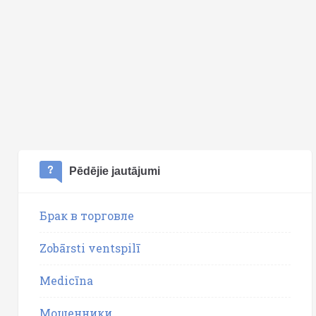
Pēdējie jautājumi
Брак в торговле
Zobārsti ventspilī
Medicīna
Мошенники