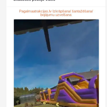
Pagalmaatrakcijas.lv Izkrāpšana/ šantažēšana/
bojājumu uzvelšana