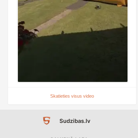
Skatieties visus video
Sudzibas.lv