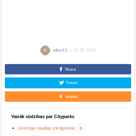
elliur13
15.08.2018
E
Share
Tweet
Ieteikt
Vairāk sūdzības par Cityparks
Likumīga naudas izkrāpšana
0