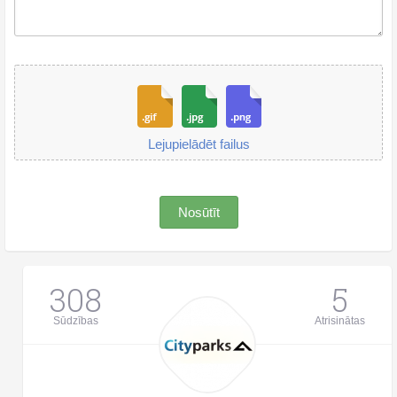
Lejupielādēt failus
Nosūtīt
308
5
Sūdzības
Atrisinātas