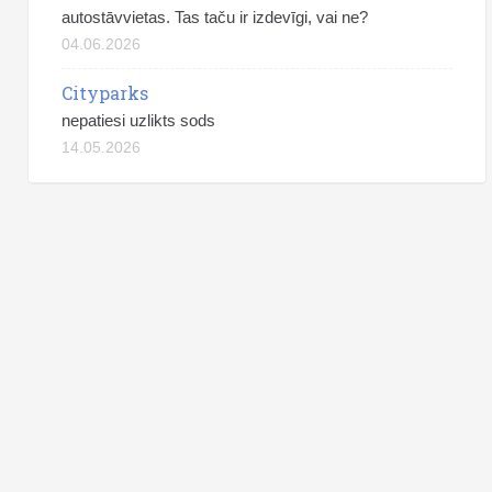
autostāvvietas. Tas taču ir izdevīgi, vai ne?
04.06.2026
Cityparks
nepatiesi uzlikts sods
14.05.2026