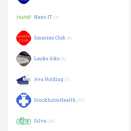
Nano IT
(7)
Smarzas.Club
(4)
Lauku šiks
(3)
Ava Holding
(7)
StockholmHealth
(37)
Silva
(20)