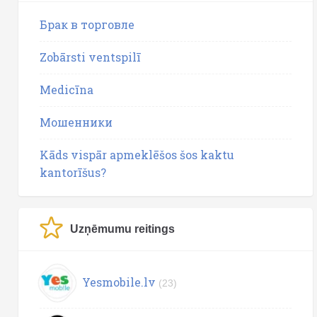
Брак в торговле
Zobārsti ventspilī
Medicīna
Мошенники
Kāds vispār apmeklēšos šos kaktu
kantorīšus?
Uzņēmumu reitings
Yesmobile.lv
(23)