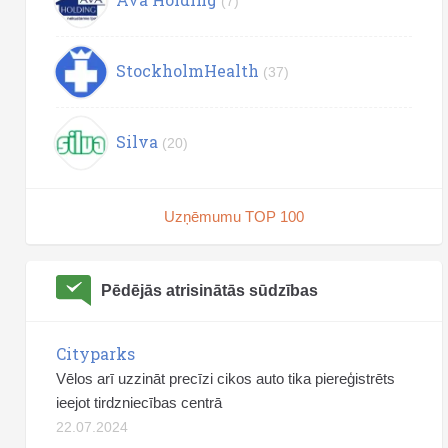
(7)
StockholmHealth
(37)
Silva
(20)
Uzņēmumu TOP 100
Pēdējās atrisinātās sūdzības
Cityparks
Vēlos arī uzzināt precīzi cikos auto tika piereģistrēts
ieejot tirdzniecības centrā
22.07.2024