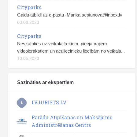
Cityparks
Gaidu atbildi uz e-pastu
-Marika.septunova@inbox.lv
03.08.2023
Cityparks
Neskatoties uz veikala čekiem, pieejamajiem
videoierakstiem un aculiecinieku liecībām no veikala...
10.05.2023
Sazināties ar ekspertiem
LVJURISTS.LV
L
Parādu Atgūšanas un Maksājumu
Administrēšanas Centrs