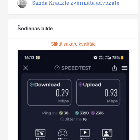
Sanda Kraukle zvērināta advokāte
Šodienas bilde
Sliktā sakaru kvalitāte