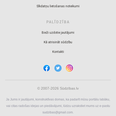
Sīkdatņu lietošanas noteikumi
PALĪDZĪBA
Bieži uzdotie jautājumi
Kā atrisināt sūdzību
Kontakti
© 2007-2026 Sūdzības.lv
Ja Jums ir jautājumi, konstruktīvas domas, ka padarīt mūsu portālu labāku,
vai citas radošas idejas un piedāvājumi, lūdzu uzrakstiet mums uz e-pastu
sudzibas@gmail.com
.