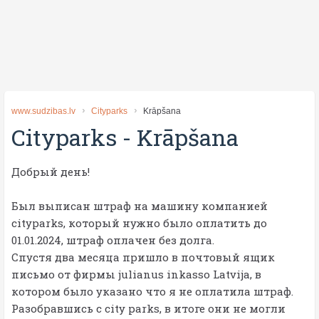
www.sudzibas.lv
Cityparks
Krāpšana
Cityparks
-
Krāpšana
Добрый день!
Был выписан штраф на машину компанией
cityparks, который нужно было оплатить до
01.01.2024, штраф оплачен без долга.
Спустя два месяца пришло в почтовый ящик
письмо от фирмы julianus inkasso Latvija, в
котором было указано что я не оплатила штраф.
Разобравшись с city parks, в итоге они не могли