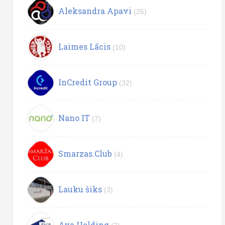
Aleksandra Apavi
(25)
Laimes Lācis
(10)
InCredit Group
(32)
Nano IT
(7)
Smarzas.Club
(4)
Lauku šiks
(3)
Ava Holding