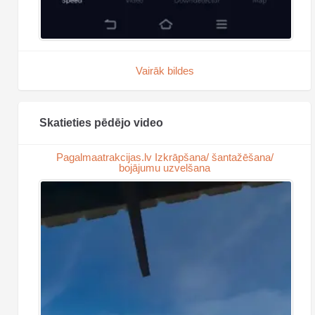
Vairāk bildes
Skatieties pēdējo video
Pagalmaatrakcijas.lv Izkrāpšana/ šantažēšana/
bojājumu uzvelšana