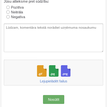
Jūsu attieksme pret sūdzību:
Pozitīva
Neitrāla
Negatīva
Lejupielādēt failus
Nosūtīt