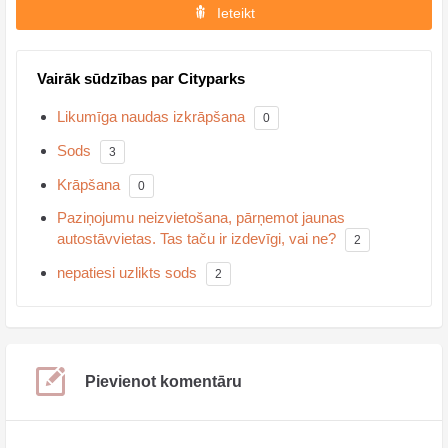
Ieteikt
Vairāk sūdzības par Cityparks
Likumīga naudas izkrāpšana
0
Sods
3
Krāpšana
0
Paziņojumu neizvietošana, pārņemot jaunas
autostāvvietas. Tas taču ir izdevīgi, vai ne?
2
nepatiesi uzlikts sods
2
Pievienot komentāru