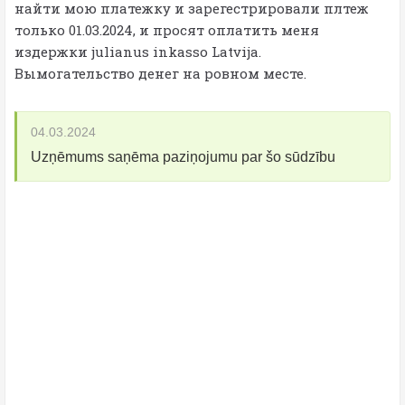
найти мою платежку и зарегестрировали плтеж
только 01.03.2024, и просят оплатить меня
издержки julianus inkasso Latvija.
Вымогательство денег на ровном месте.
04.03.2024
Uzņēmums saņēma paziņojumu par šo sūdzību