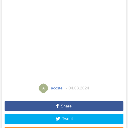
accste
04.03.2024
A
Share
Tweet