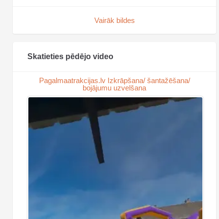
Vairāk bildes
Skatieties pēdējo video
Pagalmaatrakcijas.lv Izkrāpšana/ šantažēšana/
bojājumu uzvelšana