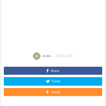
Andis
25.03.2020
A
Share
Tweet
Ieteikt