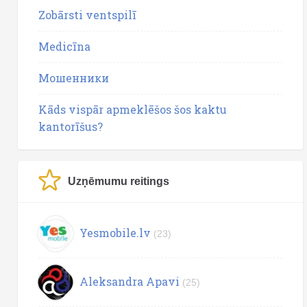
Zobārsti ventspilī
Medicīna
Мошенники
Kāds vispār apmeklēšos šos kaktu
kantorīšus?
Uzņēmumu reitings
Yesmobile.lv
(23)
Aleksandra Apavi
(25)