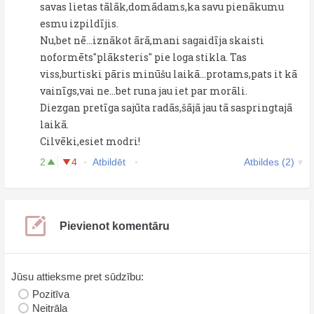
savas lietas tālāk,domādams,ka savu pienākumu
esmu izpildījis.
Nu,bet nē...iznākot ārā,mani sagaidīja skaisti
noformēts"plāksteris" pie loga stikla. Tas
viss,burtiski pāris minūšu laikā...protams,pats it kā
vainīgs,vai ne...bet runa jau iet par morāli.
Diezgan pretīga sajūta radās,šājā jau tā saspringtajā
laikā.
Cilvēki,esiet modri!
2
4
Atbildēt
Atbildes (2)
Pievienot komentāru
Jūsu attieksme pret sūdzību:
Pozitīva
Neitrāla