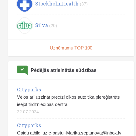
StockholmHealth
(37)
Silva
(20)
Uzņēmumu TOP 100
Pēdējās atrisinātās sūdzības
Cityparks
Vēlos arī uzzināt precīzi cikos auto tika piereģistrēts
ieejot tirdzniecības centrā
22.07.2024
Cityparks
Gaidu atbildi uz e-pastu
-Marika.septunova@inbox.lv