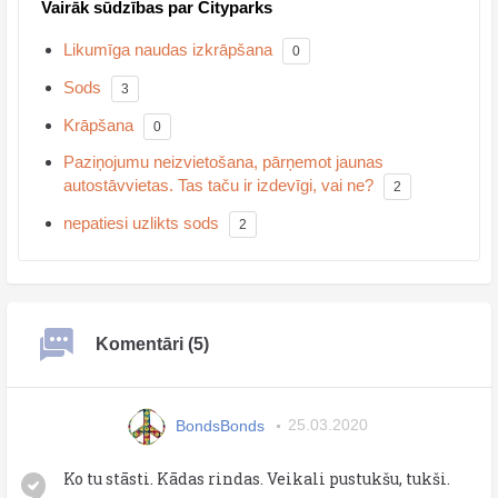
Vairāk sūdzības par Cityparks
Likumīga naudas izkrāpšana
0
Sods
3
Krāpšana
0
Paziņojumu neizvietošana, pārņemot jaunas
autostāvvietas. Tas taču ir izdevīgi, vai ne?
2
nepatiesi uzlikts sods
2
Komentāri (5)
BondsBonds
25.03.2020
Ko tu stāsti. Kādas rindas. Veikali pustukšu, tukši.