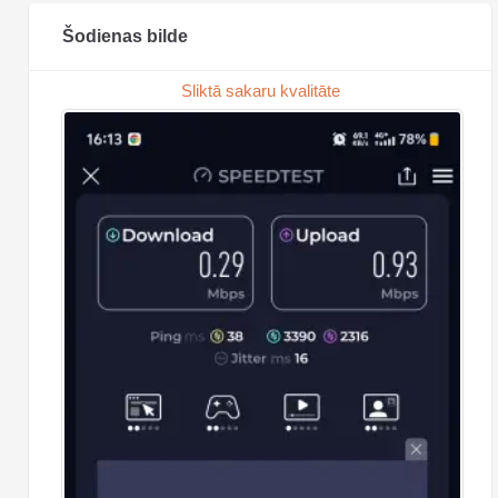
Šodienas bilde
Sliktā sakaru kvalitāte