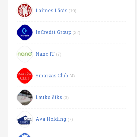
Laimes Lācis
(10)
InCredit Group
(32)
Nano IT
(7)
Smarzas.Club
(4)
Lauku šiks
(3)
Ava Holding
(7)