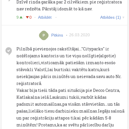
Dzīvē rinda garāka par 2 cilvēkiem pie reģistratora
nav redzēta. Pārstāj idomāt to kā nav.
9
0
Atbildēt
Atbildes (1)
Pitkins
26.03.2020
P
Pilnībā pievienojos rakstītājai..."Cityparks" ir
nožēlojams kantoris un tie viņu nolīgtie(algotie)
kontrolieri,visticamāk patiešām izmanto esošo
stāvokli Valstī,lai burtiski vaktētu katru,kurš
neiekļaujas pāris minūtēs un neievada savu auto Nr.
reģistratorā.
Vakar bija tieši tāda pati situācija pie Decco Centra,
Katlakalna ielā.Laukumi tukši,varbūt kādas
padsmit automašīnas,pa visām stāvvietām...un tās
pašas,lielāko tiesu darbinieku mašīnas.Iegāju salonā
un par reģistrāciju attapos tikai pēc kādām 5-8
minūtēm! Protams,ka ar svētu pārliecību darīju