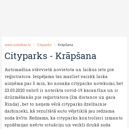
www.sudzibas.lv
Cityparks
Krāpšana
Cityparks
-
Krāpšana
Automašīna stāvvietā novietota un laikus iets pie
reģistratora. Iespējams tas mazliet vairāk laika
aizņēma par 5 min, ko nosaka cityparks notekumi, bet
23.03.2020 valstī ir noteikta covid-19 karantīna un ir
drūzmēšanās pie reģistratora (2m distance un gara
Rinda) , bet to neņem vērā cityparks dzelžainie
darbinieki, kā rezultātā auto vējstiklā jau redzama
soda kvīts. Redzams, ka cityparks kontrolieri izmanto
epidēmijas neērto situāciju un veikli drukā soda