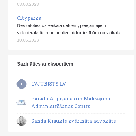
03.08.2023
Cityparks
Neskatoties uz veikala čekiem, pieejamajiem
videoierakstiem un aculiecinieku liecībām no veikala...
10.05.2023
Sazināties ar ekspertiem
LVJURISTS.LV
L
Parādu Atgūšanas un Maksājumu
Administrēšanas Centrs
Sanda Kraukle zvērināta advokāte